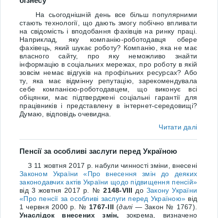
бізнесу
На сьогоднішній день все більш популярними
стають технології, що дають змогу побічно впливати
на свідомість і вподобання фахівців на ринку праці.
Наприклад, яку компанію-роботодавця обере
фахівець, який шукає роботу? Компанію, яка не має
власного сайту, про яку неможливо знайти
інформацію в соціальних мережах, про роботу в якій
зовсім немає відгуків на профільних ресурсах? Або
ту, яка має відмінну репутацію, зарекомендувала
себе компанією-роботодавцем, що виконує всі
обіцянки, має підтверджені соціальні гарантії для
працівників і представлену в інтернет-середовищі?
Думаю, відповідь очевидна.
Читати далі
Пенсії за особливі заслуги перед Україною
З 11 жовтня 2017
р. набули чинності зміни, внесені
Законом України «
Про внесення змін до деяких
законодавчих актів України щодо підвищення пенсій»
від
3 жовтня 2017
р. №
2148-
VIII
до
Закону України
«Про пенсії за особливі заслуги перед Україною»
від
1 червня 2000
р. №
1767-
III
(
далі
— Закон № 1767).
Унаслідок внесених змін,
зокрема, визначено