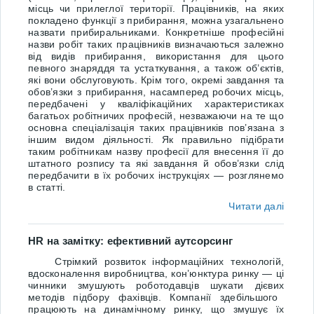
місць чи прилеглої території. Працівників, на яких
покладено функції з прибирання, можна узагальнено
назвати прибиральниками. Конкретніше професійні
назви робіт таких працівників визначаються залежно
від видів прибирання, використання для цього
певного знаряддя та устаткування, а також об’єктів,
які вони обслуговують. Крім того, окремі завдання та
обов’язки з прибирання, насамперед робочих місць,
передбачені у кваліфікаційних характеристиках
багатьох робітничих професій, незважаючи на те що
основна спеціалізація таких працівників пов’язана з
іншим видом діяльності. Як правильно підібрати
таким робітникам назву професії для внесення її до
штатного розпису та які завдання й обов’язки слід
передбачити в їх робочих інструкціях — розглянемо
в статті.
Читати далі
HR на замітку: ефективний аутсорсинг
Стрімкий розвиток інформаційних технологій,
вдосконалення виробництва, кон
’
юнктура ринку
—
ці
чинники
змушують роботодавців шукати дієв
их
метод
ів
підбору фахівців.
Компанії з
дебільшого
працюють
на динамічному ринку,
що
змушує
їх