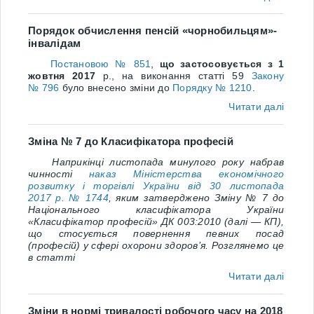
Порядок обчислення пенсій «чорнобильцям»-
інвалідам
Постановою № 851
,
що застосовується з 1
жовтня 2017
р., на виконання статті 59
Закону
№ 796
було внесено зміни до
Порядку № 1210
.
Читати далі
Зміна № 7 до Класифікатора професій
Наприкінці листопада минулого року
набрав
чинності
наказ
Міністерства економічного
розвитку і торгівлі України від 30 листопада
2017 р. № 1744
, яким затверджено Зміну № 7 до
Національного класифікатора України
«Класифікатор професій» ДК 003:2010 (далі
— КП),
що стосується повернення певних посад
(професій) у сфері охорони здоров’я. Розглянемо це
в статті
Читати далі
Зміни в нормі тривалості робочого часу на 2018