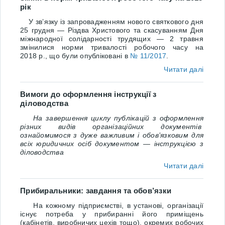
рік
У зв’язку
із запровадженням нового святкового дня
25 грудня — Різдва Христового та скасуванням Дня
міжнародної солідарності трудящих — 2 травня
змінилися норми тривалості робочого часу на
2018 р., що були опубліковані в
№ 11/2017
.
Читати далі
Вимоги до оформлення інструкції з
діловодства
На завершення циклу публікацій з оформлення
різних видів організаційних документів
ознайомимося з дуже важливим і обов’язковим для
всіх юридичних осіб документом — інструкцією з
діловодства
Читати далі
Прибиральники: завдання та обов’язки
На кожному підприємстві, в установі, організації
існує потреба у прибиранні його приміщень
(кабінетів, виробничих цехів тощо), окремих робочих