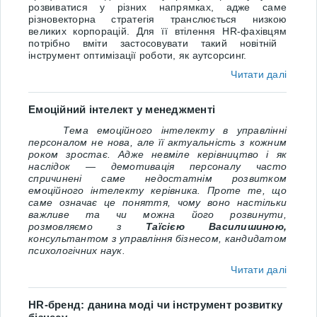
розвиватися у різних напрямках
, адже с
аме
різновекторна стратегія транслюється низкою
великих
корпорацій. Для її втілення HR-
фахівцям
потрібно
вміти
застосовувати
такий
новітній
інструмент
оптимізації роботи, як
аутсорсинг.
Читати далі
Емоційний інтелект у менеджменті
Тема емоційного інтелекту в управлінні
персоналом не нова, але її актуальність з кожним
роком зростає. Адже невміле керівництво і як
наслідок
—
демотивація персоналу часто
спричинені саме недостатнім розвитком
емоційного інтелекту керівника. Проте те, що
саме означає це поняття, чому воно настільки
важливе та чи можна його розвинути,
розмовляємо з
Таїсією Василишиною,
консультантом з управління бізнесом, кандидатом
психологічних наук.
Читати далі
HR-бренд: данина моді чи інструмент розвитку