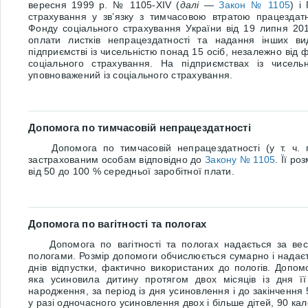
вересня 1999 р. № 1105-
XIV
(
далі
—
Закон № 1105
) і
страхування у зв’язку з тимчасовою втратою працездат
Фонду соціального страхування України від 19 липня 2
оплати листків непрацездатності та надання інших ви
підприємстві із чисельністю понад 15 осіб, незалежно від ф
соціального страхування. На підприємствах із чисель
уповноважений із соціального страхування.
Допомога по тимчасовій непрацездатності
Допомога по тимчасовій непрацездатності (у т. ч. п
застрахованим особам відповідно до
Закону № 1105
. Її ро
від 50 до 100 % середньої заробітної плати.
Допомога по вагітності та пологах
Допомога по вагітності та пологах надається за весь п
пологами. Розмір допомоги обчислюється сумарно і надаєть
днів відпустки, фактично використаних до пологів. Допом
яка усиновила дитину протягом двох місяців із дня її
народження, за період із дня усиновлення і до закінчення
у разі одночасного усиновлення двох і більше дітей, 90 ка