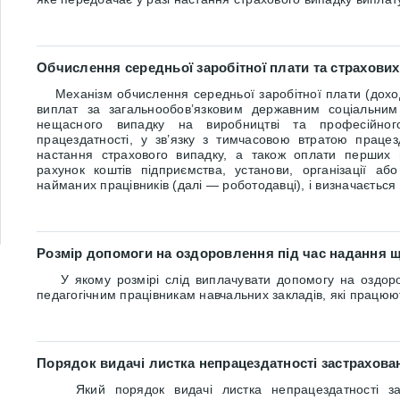
Обчислення середньої заробітної плати та страхови
Механізм обчислення середньої заробітної плати (доход
виплат за загальнообов’язковим державним соціальним
нещасного випадку на виробництві та професійног
працездатності, у зв’язку з тимчасовою втратою працезд
настання страхового випадку, а також оплати перших п
рахунок коштів підприємства, установи, організації а
найманих працівників (далі — роботодавці), і визначається
Розмір допомоги на оздоровлення під час надання щ
У якому розмірі слід виплачувати допомогу на оздоров
педагогічним працівникам навчальних закладів, які працюю
Порядок видачі листка непрацездатності застрахован
Який порядок видачі листка непрацездатності заст