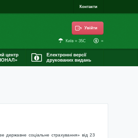
Контакти
Увійти
=
Київ = 35С
ий центр
Електронні версії
ІОНАЛ»
друкованих видань
ве державне соціальне страхування» від 23