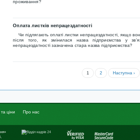
проживання?
Оплата листків непрацездатності
Чи підлягають оплаті листки непрацездатності, якщо вон
після того, як змінилася назва підприємства у зв’я
непрацездатності зазначена стара назва підприємства?
1
2
Наступна ›
 та ціни
Про нас
ння»
,