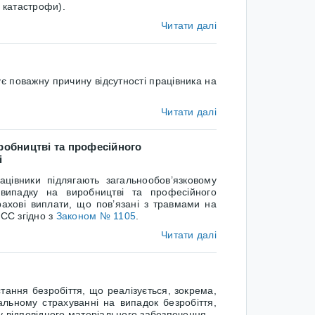
ї катастрофи).
Читати далі
ує поважну причину відсутності працівника на
Читати далі
робництві та професійного
і
ацівники підлягають загальнообов’язковому
випадку на виробництві та професійного
рахові виплати, що пов’язані з травмами на
СС згідно з
Законом № 1105
.
Читати далі
ання безробіття, що реалізується, зокрема,
льному страхуванні на випадок безробіття,
у відповідного матеріального забезпечення.