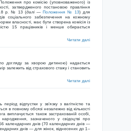
Положення про комісію (уповноваженого) із
ності, затвердженого постановою правління
018 р. № 13
(
далі
—
Положення № 13
) для
дів соціального забезпечення на кожному
орми власності, має бути створена комісія із
ністю 15 працівників і менше обирається
Читати далі
о догляду за хворою дитиною) надається
змір залежить від страхового стажу і становить
Читати далі
еріод відпустки у зв’язку з вагітністю та
ся в повному обсязі незалежно від кількості
ога виплачується також застрахованій особі,
 народження, зазначеного у свідоцтві про
 56 календарних днів (70 календарних днів —
лендарних днів — для жінок, віднесених до 1–