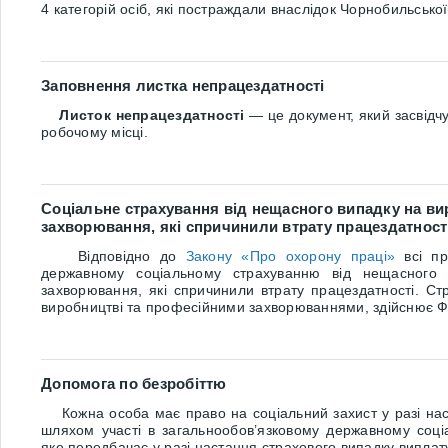
4 категорій осіб, які постраждали внаслідок Чорнобильсько
Заповнення листка непрацездатності
Листок непрацездатності
— це документ, який засвідч
робочому місці.
Соціальне страхування від нещасного випадку на ви
захворювання, які спричинили втрату працездатност
Відповідно до
Закону «Про охорону праці»
всі пр
державному соціальному страхуванню від нещасного 
захворювання, які спричинили втрату працездатності. Ст
виробництві та професійними захворюваннями, здійснює Ф
Допомога по безробіттю
Кожна особа має право на соціальний захист у разі наст
шляхом участі в загальнообов’язковому державному соціа
яке передбачає у разі настання страхового випадку виплат