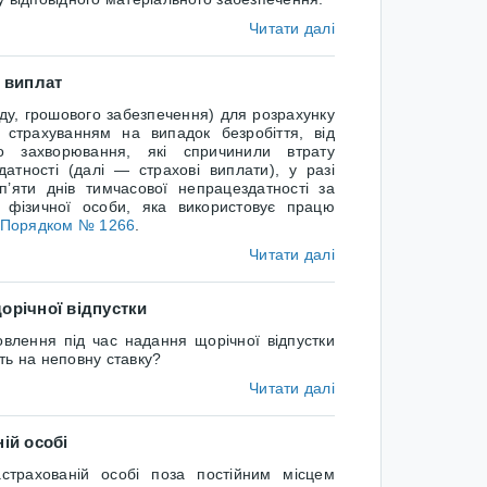
Читати далі
х виплат
у, грошового забезпечення) для розрахунку
 страхуванням на випадок безробіття, від
о захворювання, які спричинили втрату
атності (далі — страхові виплати), у разі
’яти днів тимчасової непрацездатності за
бо фізичної особи, яка використовує працю
Порядком № 1266
.
Читати далі
орічної відпустки
лення під час надання щорічної відпустки
ть на неповну ставку?
Читати далі
ій особі
рахованій особі поза постійним місцем