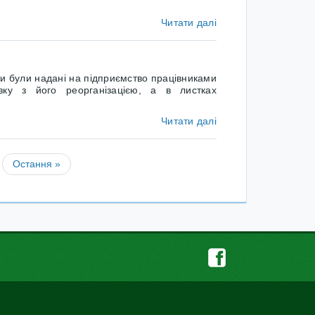
Читати далі
и були надані на підприємство працівниками
зку з його реорганізацією, а в листках
Читати далі
Остання »