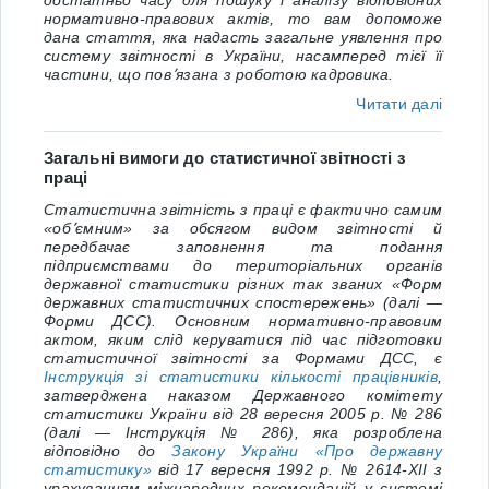
достатньо часу для пошуку і аналізу відповідних
нормативно-правових актів, то вам допоможе
дана стаття, яка надасть загальне уявлення про
систему звітності в України, насамперед тієї її
частини, що пов՚язана з роботою кадровика.
Читати далі
Загальні вимоги до статистичної звітності з
праці
Статистична звітність з праці є фактично самим
«об՚ємним» за обсягом видом звітності й
передбачає заповнення та подання
підприємствами до територіальних органів
державної статистики різних так званих «Форм
державних статистичних спостережень» (далі ―
Форми ДСС). Основним нормативно-правовим
актом, яким слід керуватися під час підготовки
статистичної звітності за Формами ДСС, є
Інструкція зі статистики кількості працівників
,
затверджена наказом Державного комітету
статистики України від 28 вересня 2005 р. № 286
(далі — Інструкція № 286), яка
розроблена
відповідно до
Закону України «Про державну
статистику»
від
17
вересня
1992
р.
№ 2614-XII
з
урахуванням міжнародних рекомендацій у системі