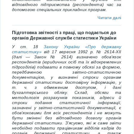
відповідного підприємства (респондента) час за
допомогою спеціальних прикладних програм.
Читати далі
Підготовка звітності з праці, що подається до
органів Державної служби статистики України
У ст. 18
Закону України «Про державну
статистику»
від 17 вересня 1992 р. № 2614-ХІІ
(далі ― Закон № 2614) визначено обов’язок
респондентів (юридичних осіб та їх відокремлених
підрозділів) подавати в повному обсязі за формою,
передбаченою звітно-статистичною
документацією, у визначені строки органам
державної статистики достовірну інформацію, у
т. ч. з обмеженим доступом, і дані
бухгалтерського обліку. Склад, обсяги та
методологія розрахунків показників, адреси й
строки подання статистичної інформації,
зазначені у звітно-статистичній документації, є
обов’язковими для всіх респондентів і не можуть
бути змінені без відповідного дозволу органів
державної статистики. З’ясуємо, які ж саме звіти
необхідно подавати працівникам відділів кадрів до
органів державної статистики, а також