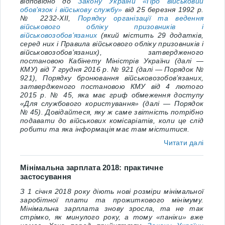
відповідно до
Закону України «Про військовий
обов’язок і військову службу»
від
25 березня 1992 р.
№
2232-ХІІ
,
Порядку організації та ведення
військового обліку призовників і
військовозобов’язаних
(який містить 29 додатків,
серед них і Правила військового обліку призовників і
військовозобов’язаних),
затвердженого
постановою Кабінету Міністрів України
(далі —
КМУ)
від 7 грудня 2016 р. № 921
(далі — Порядок №
921), Порядку бронювання військовозобов’язаних,
затвердженого постановою КМУ від 4 лютого
2015 р. № 45,
яка має гриф обмеження доступу
«Для службового користування» (далі — Порядок
№ 45). Довідайтеся, яку ж саме звітність потрібно
подавати до військових комісаріатів, коли це слід
робити та яка інформація має там міститися.
Читати далі
Мінімальна зарплата 2018: практичне
застосування
З 1 січня 2018 року діють нові розміри мінімальної
заробітної плати та прожиткового мінімуму.
Мінімальна зарплата
знову зросла, та не так
стрімко, як минулого року, а тому «паніки» вже