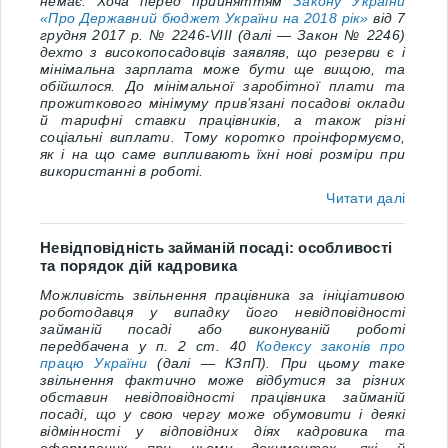
немає. Хоча перед прийняттям
Закону України
«Про Державний бюджет України на 2018 рік»
від 7
грудня 2017 р. № 2246-VIII
(далі — Закон № 2246)
дехто з високопосадовців заявляв, що резерви є і
мінімальна зарплата може бути ще вищою, та
обійшлося. До мінімальної заробітної плати та
прожиткового мінімуму прив’язані посадові оклади
й тарифні ставки працівників, а також різні
соціальні виплати. Тому коротко проінформуємо,
як і на що саме випливають їхні нові розміри при
використанні в роботі
.
Читати далі
Невідповідність займаній посаді: особливості
та порядок дій кадровика
Можливість звільнення працівника за ініціативою
роботодавця у випадку його невідповідності
займаній посаді або виконуваній роботі
передбачена у п. 2 ст. 40
Кодексу законів про
працю України
(далі ― КЗпП). При цьому таке
звільнення фактично може відбутися за різних
обставин невідповідності працівника займаній
посаді, що у свою чергу може обумовити і деякі
відмінності у відповідних діях кадровика та