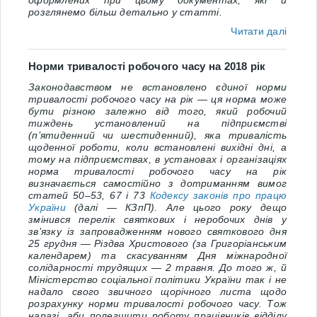
оформлених при цьому документах, які й
розглянемо більш детально у статті.
Читати далі
Норми тривалості робочого часу на 2018 рік
Законодавством не встановлено єдиної норми
тривалості робочого часу на рік — ця норма може
бути різною залежно від того, який робочий
тиждень установлений на підприємстві
(п’ятиденний чи шестиденний), яка тривалість
щоденної роботи, коли встановлені вихідні дні, а
тому на підприємствах, в установах і організаціях
норма тривалості робочого часу на рік
визначається самостійно з дотриманням вимог
статей 50–53, 67 i 73
Кодексу законів про працю
України
(далі — КЗпП). Але цього року дещо
змінився перелік святкових і неробочих днів у
зв’язку із запровадженням нового святкового дня
25 грудня — Різдва Христового (за Григоріанським
календарем) та скасуванням Дня міжнародної
солідарності трудящих — 2 травня. До того ж, й
Міністерство соціальної політики України так і не
надало свого звичного щорічного листа щодо
розрахунку норми тривалості робочого часу. Тож
наразі, аби полегшити роботу працівників відділу