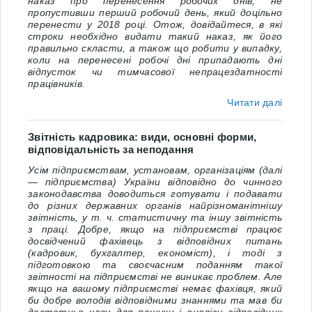
наказ про перенесення робочих днів, не
пропустивши перший робочий день, який доцільно
перенести у 2018 році. Отож, довідайтеся, в які
строки необхідно видати такий наказ, як його
правильно скласти, а також що робити у випадку,
коли на перенесені робочі дні припадають дні
відпусток чи тимчасової непрацездатності
працівників.
Читати далі
Звітність кадровика: види, основні форми,
відповідальність за неподання
Усім підприємствам, установам, організаціям (далі
― підприємства) України відповідно до чинного
законодавства доводиться готувати і подавати
до різних державних органів найрізноманітнішу
звітність, у т. ч. статистичну та іншу звітність
з праці. Добре, якщо на підприємстві працює
досвідчений фахівець з відповідних питань
(кадровик, бухгалтер, економіст), і тоді з
підготовкою та своєчасним поданням такої
звітності на підприємстві не виникає проблем. Але
якщо на вашому підприємстві немає фахівця, який
би добре володів відповідними знаннями та мав би