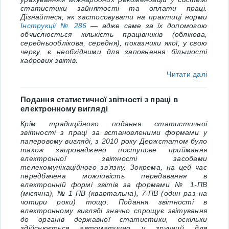
статистики зайнятості та оплати праці.
Дізнайтеся, як застосовувати на практиці норми
Інструкції № 286
— адже саме за їх допомогою
обчислюється кількість працівників (облікова,
середньооблікова, середня), показники якої, у свою
чергу, є необхідними для заповнення більшості
кадрових звітів.
Читати далі
Подання статистичної звітності з праці в
електронному вигляді
Крім традиційного подання статистичної
звітності з праці за встановленими формами у
паперовому вигляді, з 2010 року Держстатом було
також запроваджено поступове приймання
електронної звітності засобами
телекомунікаційного зв’язку. Зокрема, на цей час
передбачена можливість передавання в
електронній формі звітів за формами
№ 1-ПВ
(місячна)
,
№ 1-ПВ (квартальна)
,
7-ПВ (один раз на
чотири роки)
тощо. Подання звітності в
електронному вигляді значно спрощує звітування
до органів державної статистики, оскільки
здійснюється автоматично у зручний для