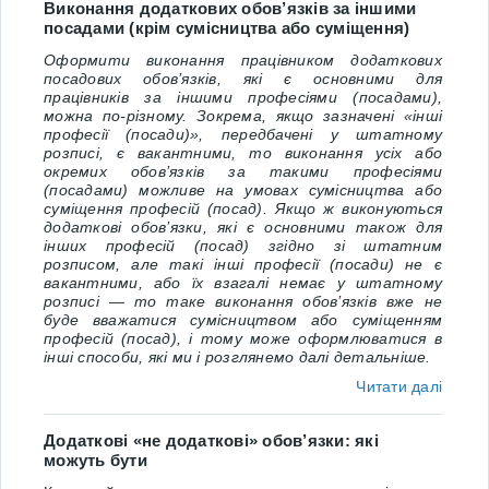
Виконання додаткових обов’язків за іншими
посадами (крім сумісництва або суміщення)
Оформити виконання працівником додаткових
посадових обов’язків, які є основними для
працівників за іншими професіями (посадами),
можна по-різному. Зокрема, якщо зазначені «інші
професії (посади)», передбачені у штатному
розписі, є вакантними, то виконання усіх або
окремих обов’язків за такими професіями
(посадами) можливе на умовах сумісництва або
суміщення професій (посад). Якщо ж виконуються
додаткові обов’язки, які є основними також для
інших професій (посад) згідно зі штатним
розписом, але такі інші професії (посади) не є
вакантними, або їх взагалі немає у штатному
розписі — то таке виконання обов’язків вже не
буде вважатися сумісництвом або суміщенням
професій (посад), і тому може оформлюватися в
інші способи, які ми і розглянемо далі детальніше.
Читати далі
Додаткові «не додаткові» обов’язки: які
можуть бути