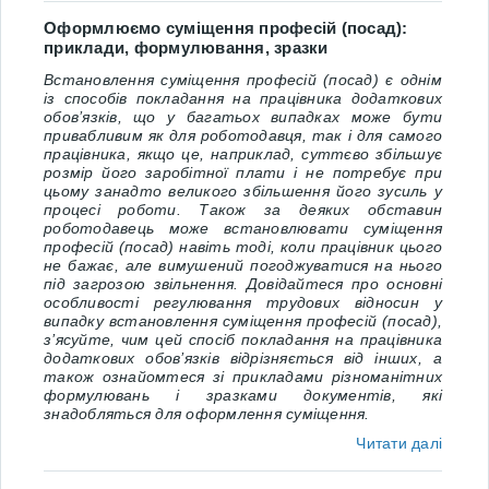
Оформлюємо суміщення професій (посад):
приклади, формулювання, зразки
Встановлення суміщення професій (посад) є однім
із способів покладання на працівника додаткових
обов’язків, що у багатьох випадках може бути
привабливим як для роботодавця, так і для самого
працівника, якщо це, наприклад, суттєво збільшує
розмір його заробітної плати і не потребує при
цьому занадто великого збільшення його зусиль у
процесі роботи. Також за деяких обставин
роботодавець може встановлювати суміщення
професій (посад) навіть тоді, коли працівник цього
не бажає, але вимушений погоджуватися на нього
під загрозою звільнення. Довідайтеся про основні
особливості регулювання трудових відносин у
випадку встановлення суміщення професій (посад),
з’ясуйте, чим цей спосіб покладання на працівника
додаткових обов’язків відрізняється від інших, а
також ознайомтеся зі прикладами різноманітних
формулювань і зразками документів, які
знадобляться для оформлення суміщення.
Читати далі