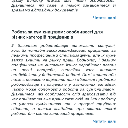
цьому випадку також має певні особливості.
Дізнайтеся, які саме, а також ознайомтеся зі
зразками відповідних документів.
Читати далі
Робота за сумісництвом: особливості для
різних категорій працівників
У багатьох роботодавців виникають ситуації,
коли їм потрібні висококваліфіковані працівники за
певними професійними спеціалізаціями, але їх дуже
важко знайти на ринку праці. Водночас, і деяким
працівникам не вистачає їхньої заробітної плати
на певні потреби, внаслідок чого виникає
необхідність у додатковій роботі.
Пом’якшити або
навіть повністю вирішити такі обопільні проблеми
роботодавців і працівників у зазначених випадках
часто може допомогти робота за сумісництвом.
Дізнайтеся, які особливості слід враховувати під
час прийняття вже працюючих осіб на іншу роботу
на умовах сумісництва та у процесі трудових
відносин, а також згадайте про нюанси такої
роботи для різних категорій працівників.
Читати далі