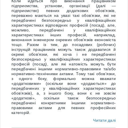
Коли йдеться про виконання працівником
підприємства, установи, організації (далі —
підприємство) певних додаткових обов’язків,
переважно маються на увазі такі обов’язки, які не
передбачені безпосередньо у кваліфікаційних
характеристиках відповідних професій (посад), але,
можливо, передбачені у кваліфікаційних
характеристиках інших професій, наприклад,
виконання інженером окремих обов’язків економіста
тощо. Разом із тим, до посадових (робочих)
інструкцій працівників можуть також додаватися й
окремі обов’язки, які хоча і не передбачені
безпосередньо у кваліфікаційних характеристиках
професій (посад), але які натомість можуть бути
передбачені іншими нормативно-правовими та/або
нормативно-технічними актами. Тому такі обов’язки,
з одного боку, формально можна вважати
«додатковими» (оскільки вони «додаються» до
передбачених у кваліфікаційних характеристиках
обов’язків), а, з іншого боку, вони є не зовсім
«додаткові», оскільки також безпосередньо
передбачені конкретними іншими нормативно-
правовими актами для певних професійних
категорій.
Читати далі