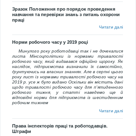
Зразок Положення про порядок проведення
навчання та перевірки знань з питань охорони
праці
Читати далі
Норми робочого часу у 2019 році
Минулого року роботодавці так і не дочекалися
листа Мінсоцполітики із нормами тривалості
робочого часу, який видавався офіційно щороку. Як
наслідок, підприємства визначили їх самостійно,
ґрунтуючись на власних знаннях. Але в серпні цього
року лист із нормами тривалості робочого часу на
2019 р. усе ж було видано Оскільки він містить дані
щодо тривалості робочого часу для п’ятиденного
робочого тижня, у статті наведемо ще й
відповідні норми для підприємств із шестиденним
робочим тижнем
Читати далі
Права інспекторів праці та роботодавців.
Штрафи