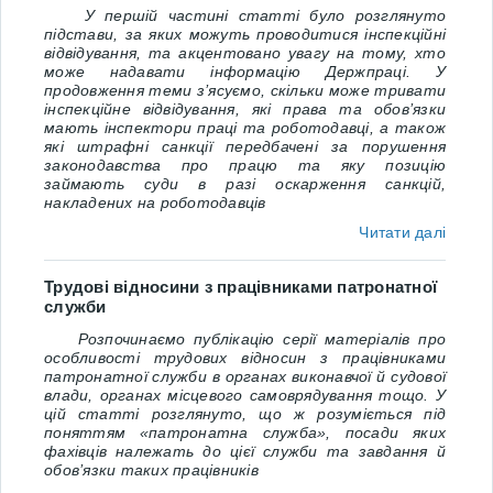
У першій частині статті було розглянуто
підстави, за яких можуть проводитися інспекційні
відвідування, та акцентовано увагу на тому, хто
може надавати інформацію Держпраці. У
продовження теми з’ясуємо, скільки може
тривати
інспекційне відвідування, які права та обов’язки
мають інспектори праці та роботодавці, а також
які штрафні санкції передбачені за порушення
законодавства про працю та яку позицію
займають суди в разі оскарження санкцій,
накладених на роботодавців
Читати далі
Трудові відносини з працівниками патронатної
служби
Розпочинаємо публікацію серії матеріалів про
особливості трудових відносин з працівниками
патронатної служби в органах виконавчої й судової
влади, органах місцевого самоврядування тощо.
У
цій статті розглянуто, що ж розуміється під
поняттям «патронатна служба», посади яких
фахівців належать до цієї служби та завдання й
обов’язки таких працівників