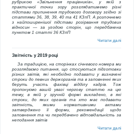
рубрикою «Звільнення працівників», у якій з
практичної точки зору розглядатимемо різні
підстави припинення трудового договору згідно зі
статтями 36, 38, 39, 40 та 41 КЗпП. А розпочнемо
з найпоширенішої підстави розірвання трудових
відносин — за угодою сторін, що передбачена
пунктом 1 статті 36 КЗпП
Читати далі
Звітність у 2019 році
За традицією, на сторінках січневого номера ми
розглядаємо питання, що стосуються підготовки
різних звітів, які необхідно подавати у визначені
строки до певних держорганів та в заповненні яких
беруть участь фахівці відділу кадрів. Тож
пропонуємо вашій увазі чергову статтю на цю
тему, в якій у зручній формі викладено, в які
строки, до яких органів та хто має подавати
звітність, якими нормативними актами
затверджено її форми, рекомендації щодо
заповнення та чи передбачено відповідальність за
неподання звітів
Читати далі