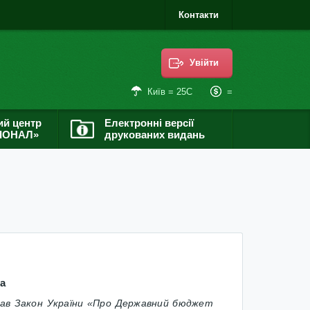
Контакти
Увійти
=
Київ = 25С
ий центр
Електронні версії
ІОНАЛ»
друкованих видань
а
сав
Закон України «Про Державний бюджет