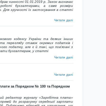
абрав чинності 01.01.2019 р. Закон визначає
роботі бухгалтерами, а саме розміри
и. Для зручності їх застосування в статті
Читати далі
кового кодексу України
та деяких інших
 та перегляду ставок окремих податків і
ого податку, але є й такі, що пов’язані з
нати бухгалтерам, у статті
Читати далі
Читати далі
рплати за Порядком № 100 та Порядком
вий редактор журналу «Заробітна плата»
ремій до розрахунку середньої зарплати
66
. Публікуємо відповіді на запитання, що