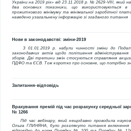
України на 2019 рік» від 23.11.2018 р. № 2629-VIII
, який н
два основних показники, що використовуються в 
прожиткового мінімуму та мінімальної заробітної плат
наведено узагальнену інформацію зі згаданого питання
Нове в законодавстві: зміни-2019
З 01.01.2019 р. набули чинності зміни до
Подат
законодавчих актів щодо поліпшення адміністрування
зборів. Дві третини змін стосуються справляння акцизн
ПДФО та ЄСВ. Тож коротко про основне, що потрібно з
Запитання-відповідь
Врахування премій під час розрахунку середньої за
№ 1266
Під час вебінару, який нещодавно проводила науко
Ольга ГЛИНЯНА, було розглянуто питання включення п
відповідно до норм
Порядку № 100
та
Порядку № 12