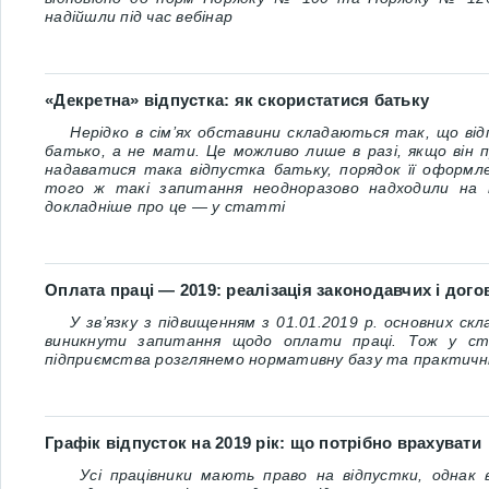
надійшли під час вебінар
«Декретна» відпустка: як скористатися батьку
Нерідко в сім’ях обставини складаються так, що від
батько, а не мати. Це можливо лише в разі, якщо він 
надаватися така відпустка батьку, порядок її оформле
того ж такі запитання неодноразово надходили на 
докладніше про це — у статті
Оплата праці — 2019: реалізація законодавчих і дого
У зв’язку з підвищенням з 01.01.2019 р. основних скл
виникнути запитання щодо оплати праці. Тож у ста
підприємства розглянемо нормативну базу та практичні 
Графік відпусток на 2019 рік: що потрібно врахувати
Усі працівники мають право на відпустки, однак в