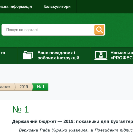
исна інформація
Калькулятори
 та
Банк посадових і
Навчальн
робочих інструкцій
«PROФЕС
плата»
2019
№ 1
№ 1
Державний бюджет — 2019: показники для бухгалтер
Верховна Рада України ухвалила, а Президент підпи