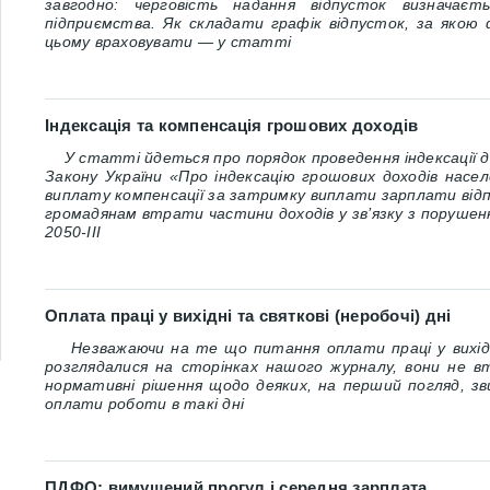
завгодно: черговість надання відпусток визначаєт
підприємства. Як складати графік відпусток, за якою 
цьому враховувати — у статті
Індексація та компенсація грошових доходів
У статті йдеться про порядок проведення індексації дохо
Закону України «Про індексацію грошових доходів населе
виплату компенсації за затримку виплати зарплати відп
громадянам втрати частини доходів у зв’язку з порушенн
2050-ІІІ
Оплата праці у вихідні та святкові (неробочі) дні
Незважаючи на те що питання оплати праці у вихідні 
розглядалися на сторінках нашого журналу, вони не 
нормативні рішення щодо деяких, на перший погляд, зв
оплати роботи в такі дні
ПДФО: вимушений прогул і середня зарплата