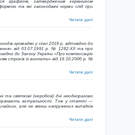
ься графіком, затвердженим керівником
формою та які законодавчі норми слід при
Читати далі
дів громадян у січні 2019 р. відповідно до
ння» від 03.07.1991 р. № 1282-­XII та про
овідно до Закону України «Про компенсацію
ям строків їх виплати» від 19.10.2000 р. №
Читати далі
та святкові (неробочі) дні неодноразово
втрачають актуальності. Тож у стат
ті —
ичайних, але не менш напружених випадків
Читати далі