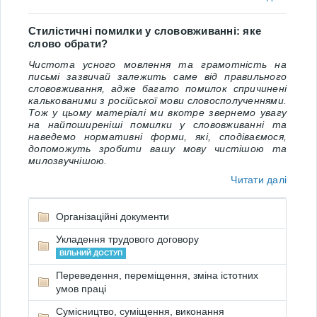
Стилістичні помилки у слововживанні: яке
слово обрати?
Чистота усного мовлення та грамотність на
письмі зазвичай залежить саме від правильного
слововживання, адже багато помилок спричинені
калькованими з російської мови словосполученнями.
Тож у цьому матеріалі ми вкотре звернемо увагу
на найпоширеніші помилки у слововживанні та
наведемо нормативні форми, які, сподіваємося,
допоможуть зробити вашу мову чистішою та
милозвучнішою.
Читати далі
Організаційні документи
Укладення трудового договору
ВІЛЬНИЙ ДОСТУП
Переведення, переміщення, зміна істотних
умов праці
Сумісництво, суміщення, виконання