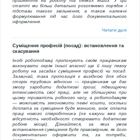
прийняття на роботу та деяких інших. У цій
статті ми більш детально розглянемо порядок і
підстави такого звільнення, а також належні
формулювання під час його документального
оформлення.
Читати далі
Суміщення професій (посад): встановлення та
скасування
Іноді роботодавці пропонують своїм працівникам
виконувати окрім їхньої власної ще й іншу певну
роботу на засадах суміщення професій чи посад.
Зазвичай, така пропозиція є вигідною для обох
сторін трудових відносин — працівникам це дає
змогу заробити додаткові гроші, підвищуючи
інтенсивність свої праці, але не збільшуючи при
цьому тривалість робочого часу, а роботодавцям
— можливість зекономити певні кошти, оскільки
доплата за суміщення буде меншою, аніж оплата
праці нового співробітника (не кажучи вже про
відсутність необхідності створювати додаткове
робоче місце). Дізнайтеся, за яких умов
встановлення суміщення буде правомірним, як його
документально оформити та, за потреби,