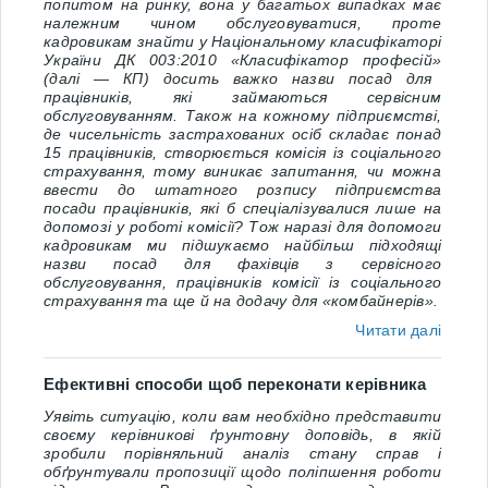
попитом на ринку, вона у багатьох випадках має
належним чином обслуговуватися, проте
кадровикам знайти
у
Національному класифікаторі
України ДК 003:2010 «Класифікатор професій»
(далі ― КП) досить важко назви посад для
працівників, які займаються сервісним
обслуговуванням. Також на кожному підприємстві,
де чисельність застрахованих осіб складає понад
15 працівників, створюється комісія із соціального
страхування, тому виникає запитання, чи можна
ввести до штатного розпису підприємства
посади працівників, які б спеціалізувалися лише на
допомозі у роботі комісії? Тож наразі для допомоги
кадровикам ми підшукаємо найбільш підходящі
назви посад для фахівців з сервісного
обслуговування, працівників комісії із соціального
страхування та ще й на додачу для «комбайнерів».
Читати далі
Ефективні способи щоб переконати керівника
Уявіть ситуацію, коли вам необхідно представити
своєму керівникові ґрунтовну доповідь, в якій
зробили порівняльний аналіз стану справ і
обґрунтували пропозиції щодо поліпшення роботи