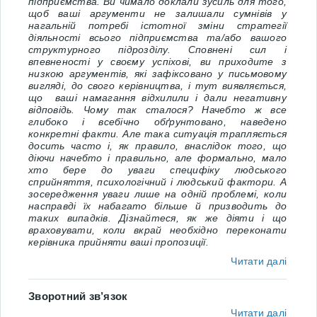
підприємства. Ви чимало доклали зусиль для того,
щоб ваші аргументи не залишали сумнівів у
нагальній потребі істотної зміни стратегії
діяльності всього підприємства та/або вашого
структурного підрозділу. Сповнені сил і
впевненості у своєму успіхові, ви приходите з
низкою аргументів, які зафіксовано у письмовому
вигляді, до свого керівництва, і тут виявляється,
що ваші намагання відхилили і дали негативну
відповідь. Чому так сталося? Начебто ж все
глибоко і всебічно обґрунтовано, наведено
конкретні факти. Але така ситуація трапляється
досить часто і, як правило, внаслідок того, що
діючи начебто і правильно, але формально, мало
хто бере до уваги специфіку людського
сприйняття, психологічний і людський фактори. А
зосередження уваги лише на одній проблемі, коли
насправді їх набагато більше й призводить до
таких випадків. Дізнайтеся, як же діяти і що
враховувати, коли вкрай необхідно переконати
керівника прийняти ваші пропозиції.
Читати далі
Зворотний зв’язок
Читати далі