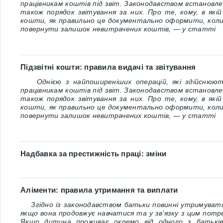
працівникам коштів під звіт. Законодавством встановлені
також порядок звітування за них. Про те, кому, в які
кошти, як правильно це документально оформити, коли 
повернути залишок невитрачених коштів, — у статті
Підзвітні кошти: правила видачі та звітування
Однією з найпоширеніших операцій, які здійснюють
працівникам коштів під звіт. Законодавством встановлені
також порядок звітування за них. Про те, кому, в які
кошти, як правильно це документально оформити, коли 
повернути залишок невитрачених коштів, — у статті
Надбавка за престижність праці: зміни
Аліменти: правила утримання та виплати
Згідно із законодавством батьки повинні
утримувати
якщо вона продовжує навчатися та у зв’язку з цим потре
Якщо дитина проживає окремо від одного з батькі