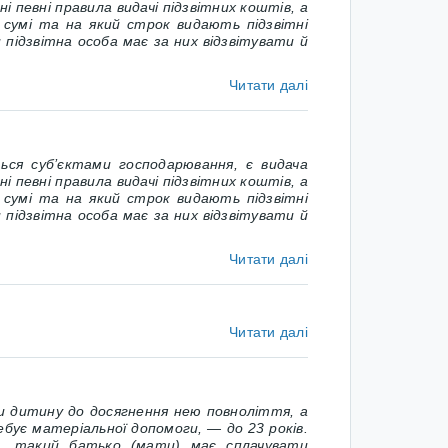
 певні правила видачі підзвітних коштів, а
й сумі та на який строк видають підзвітні
підзвітна особа має за них відзвітувати й
Читати далі
ся суб’єктами господарювання, є видача
 певні правила видачі підзвітних коштів, а
й сумі та на який строк видають підзвітні
підзвітна особа має за них відзвітувати й
Читати далі
Читати далі
 дитину до досягнення нею повноліття, а
бує матеріальної допомоги, — до 23 років.
в, такий батько (мати) має сплачувати