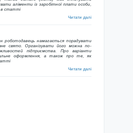
увати аліменти із заробітної плати особи,
— в статті
Читати далі
н роботодавець намагається порадувати
вне свято. Організувати його можна по-
ожливостей підприємства. Про варіанти
тальне оформлення, а також про те, як
татті
Читати далі