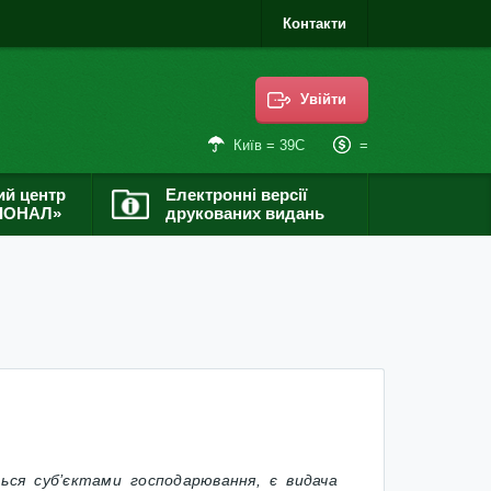
Контакти
Увійти
=
Київ = 39С
ий центр
Електронні версії
ІОНАЛ»
друкованих видань
ся суб’єктами господарювання, є видача