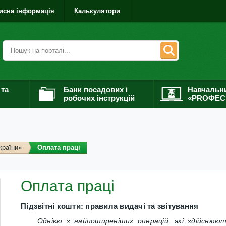
исна інформація
Калькулятори
 та
Банк посадових і
Навчальн
робочих інструкцій
«PROФЕС
країни»
Оплата праці
Оплата праці
Підзвітні кошти: правила видачі та звітування
Однією з найпоширеніших операцій, які здійснюють