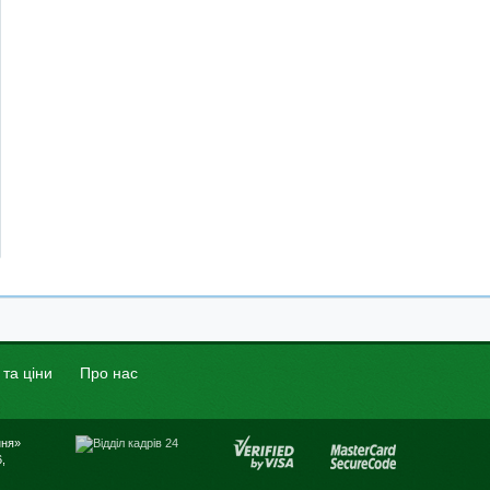
 та ціни
Про нас
ння»
,