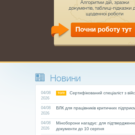
Aлгоритми дій, зразки
документів, таблиці-підказки 
щоденної роботи
Почни роботу тут
Новини
04/08
Сертифікований спеціаліст з війс
ТОП!
2026
04/08
ВЛК для працівників критичних підприє
2026
04/08
Міноборони нагадує: для підтвердженн
2026
документи до 10 серпня