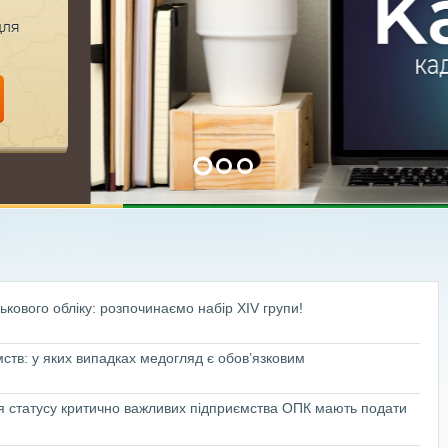
для
ькового обліку: розпочинаємо набір XІV групи!
мств: у яких випадках медогляд є обов’язковим
я статусу критично важливих підприємства ОПК мають подати