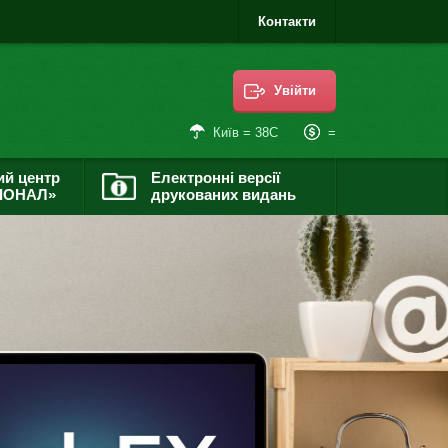
Контакти
Увійти
=
Київ = 38С
ий центр
Електронні версії
ІОНАЛ»
друкованих видань