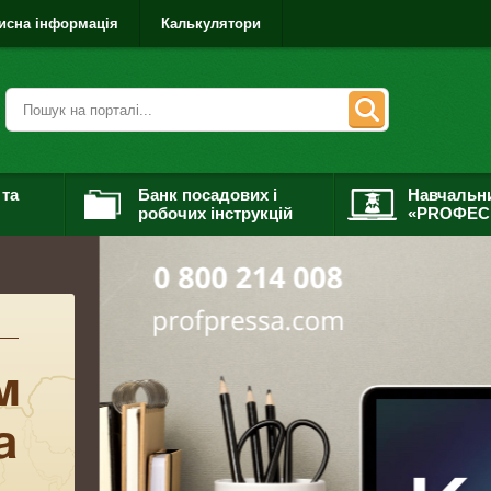
исна інформація
Калькулятори
 та
Банк посадових і
Навчальн
робочих інструкцій
«PROФЕС
м
а