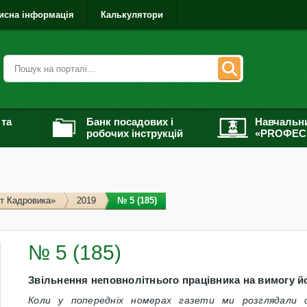
исна інформація
Калькулятори
 та
Банк посадових і
Навчальн
робочих інструкцій
«PROФЕС
т Кадровика»
2019
№ 5 (185)
№ 5 (185)
Звільнення неповнолітнього працівника на вимогу йо
Коли у попередніх номерах газети ми розглядали о