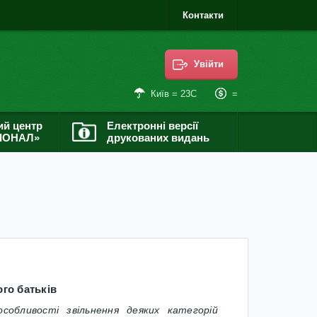
Контакти
Увійти
=
Київ = 23С
ий центр
Електронні версії
ІОНАЛ»
друкованих видань
го батьків
собливості звільнення деяких категорій