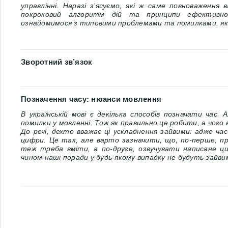
управлінні. Наразі з’ясуємо, які ж саме повноваження
покроковий алгоритм дій та принципи ефективно
ознайомимося з типовими проблемами та помилками, які
Зворотний зв’язок
Позначення часу: нюанси мовлення
В українській мові є декілька способів позначати час.
помилки у мовленні. Тож як правильно це робити, а чого
До речі, дехто вважає ці ускладнення зайвими: адже ч
цифри. Це так, але варто зазначити, що, по-перше, п
теж треба вміти, а по-друге, озвучувати написане ц
чином наші поради у будь-якому випадку не будуть зайви