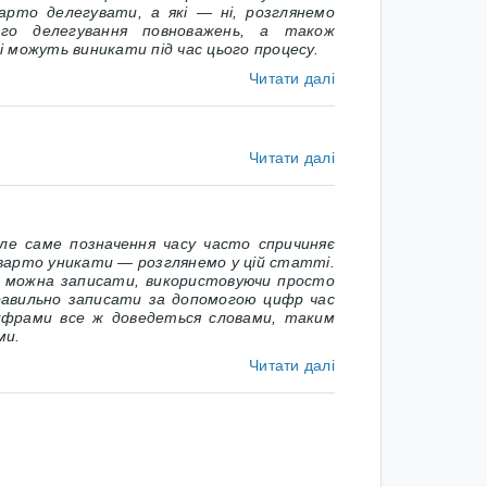
 варто делегувати, а які — ні, розглянемо
го делегування повноважень, а також
 можуть виникати під час цього процесу.
Читати далі
Читати далі
 Але саме позначення часу часто спричиняє
 варто уникати — розглянемо у цій статті.
ас можна записати, використовуючи просто
равильно записати за допомогою цифр час
ифрами все ж доведеться словами, таким
ми.
Читати далі