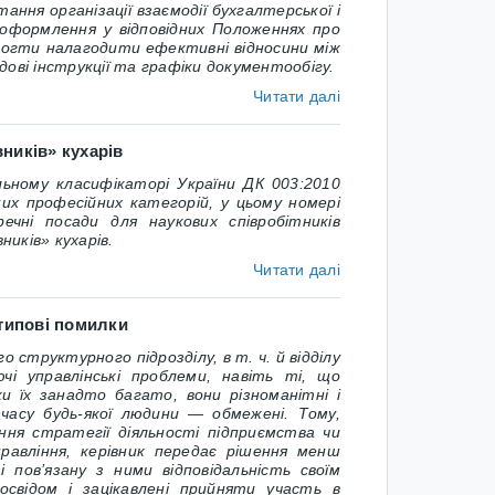
ння організації взаємодії бухгалтерської і
 оформлення у відповідних Положеннях про
омогти налагодити ефективні відносини між
дові інструкції та графіки документообігу.
Читати далі
вників» кухарів
льному класифікаторі України ДК 003:2010
их професійних категорій, у цьому номері
чні посади для наукових співробітників
ників» кухарів.
Читати далі
типові помилки
о структурного підрозділу, в т. ч. й відділу
ючі управлінські проблеми, навіть ті, що
ки їх занадто багато, вони різноманітні і
с часу будь-якої людини — обмежені. Тому,
ння стратегії діяльності підприємства чи
правління, керівник передає рішення менш
 пов’язану з ними відповідальність своїм
освідом і зацікавлені прийняти участь в