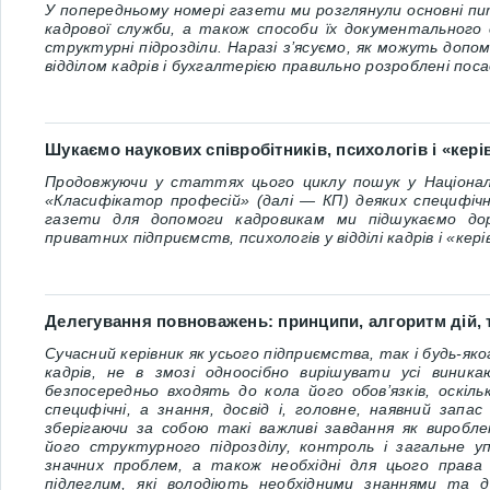
У попередньому номері газети ми розглянули основні пита
кадрової служби, а також способи їх документального
структурні підрозділи. Наразі з’ясуємо, як можуть доп
відділом кадрів і бухгалтерією правильно розроблені поса
Шукаємо наукових співробітників, психологів і «кері
Продовжуючи у статтях цього циклу пошук у
Націона
«Класифікатор професій»
(далі ― КП) деяких специфічн
газети для допомоги кадровикам ми підшукаємо доре
приватних підприємств, психологів у відділі кадрів і «керів
Делегування повноважень: принципи, алгоритм дій, 
Сучасний керівник як усього підприємства, так і будь-яког
кадрів, не в змозі одноосібно вирішувати усі виника
безпосередньо входять до кола його обов’язків, оскіль
специфічні, а знання, досвід і, головне, наявний запа
зберігаючи за собою такі важливі завдання як виробле
його структурного підрозділу, контроль і загальне у
значних проблем, а також необхідні для цього права і
підлеглим, які володіють необхідними знаннями та д