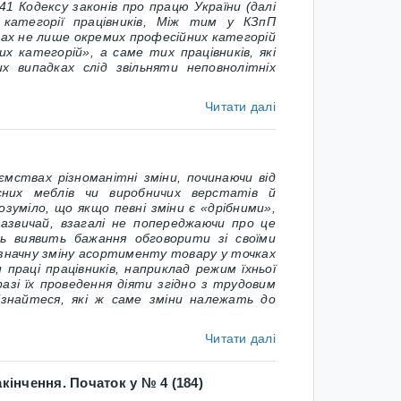
 41
Кодексу законів про працю України
(далі
 категорії працівників, Між тим у
КЗпП
дках не лише окремих професійних категорій
их категорій», а саме тих працівників, які
их випадках слід звільняти неповнолітніх
Читати далі
ємствах різноманітні зміни, починаючи від
сних меблів чи виробничих верстатів й
зуміло, що якщо певні зміни є «дрібними»,
зазвичай, взагалі не попереджаючи про це
ець виявить бажання обговорити зі своїми
незначну зміну асортименту товару у точках
праці працівників, наприклад режим їхньої
азі їх проведення діяти згідно з трудовим
знайтеся, які ж саме зміни належать до
Читати далі
акінчення. Початок у № 4 (184)