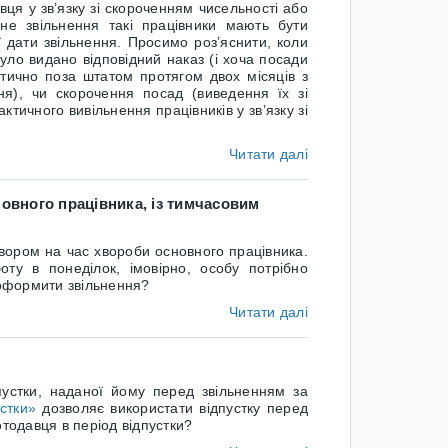
ця у зв’язку зі скороченням чисельності або
не звільнення такі працівники мають бути
ї дати звільнення. Просимо роз’яснити, коли
уло видано відповідний наказ (і хоча посади
тично поза штатом протягом двох місяців з
я), чи скорочення посад (виведення їх зі
тичного вивільнення працівників у зв’язку зі
Читати далі
овного працівника, із тимчасовим
ором на час хвороби основного працівника.
оту в понеділок, імовірно, особу потрібно
 оформити звільнення?
Читати далі
стки, наданої йому перед звільненням за
стки»
дозволяє використати відпустку перед
отодавця в період відпустки?