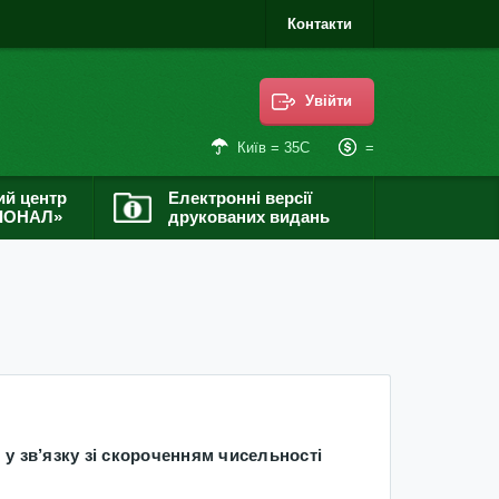
Контакти
Увійти
=
Київ = 35С
ий центр
Електронні версії
ІОНАЛ»
друкованих видань
 у зв’язку зі скороченням чисельності