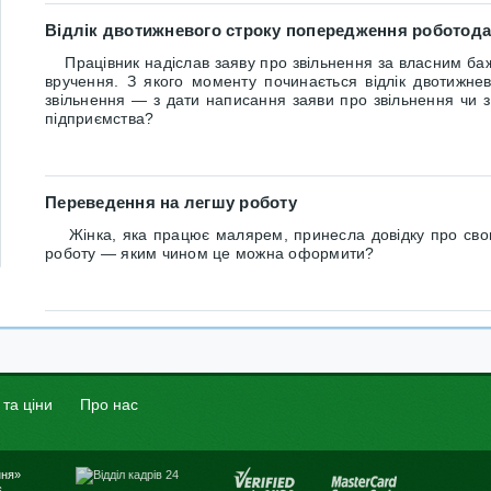
Відлік двотижневого строку попередження роботода
Працівник надіслав заяву про звільнення за власним б
вручення. З якого моменту починається відлік двотижн
звільнення — з дати написання заяви про звільнення чи 
підприємства?
Переведення на легшу роботу
Жінка, яка працює малярем, принесла довідку про свою в
роботу — яким чином це можна оформити?
 та ціни
Про нас
ння»