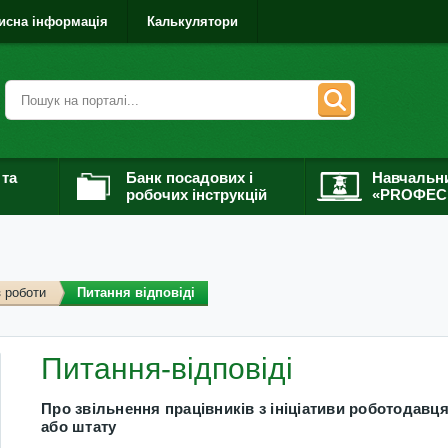
исна інформація
Калькулятори
 та
Банк посадових і
Навчальн
робочих інструкцій
«PROФЕС
з роботи
Питання відповіді
Питання-відповіді
Про звільнення працівників з ініціативи роботодавця
або штату