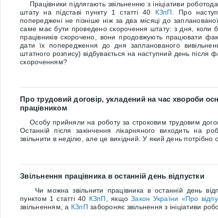
Працівники підлягають звільненню з ініціативи роботодав
штату на підставі пункту 1 статті 40
КЗпП
. Про наступ
попереджені не пізніше ніж за два місяці до заплановано
саме має бути проведено скорочення штату: з дня, коли б
працівників скорочено, вони продовжують працювати фак
дати їх попередження до дня запланованого вивільненн
штатного розпису) відбувається на наступний день після фак
скороченням?
Про трудовий договір, укладений на час хвороби осн
працівником
Особу прийняли на роботу за строковим трудовим догов
Останній після закінчення лікарняного виходить на роб
звільнити в неділю, але це вихідний. У який день потрібно
Звільнення працівника в останній день відпустки
Чи можна звільнити працівника в останній день відпу
пунктом 1 статті 40
КЗпП
, якщо
Закон України «Про відпу
звільненням, а
КЗпП
забороняє звільнення з ініціативи роб