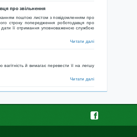
вця про звільнення
ажанням поштою листом з повідомленням про
евого строку попередження роботодавця про
з дати її отримання уповноваженою службою
Читати далі
агітність й вимагає перевести її на легшу
Читати далі