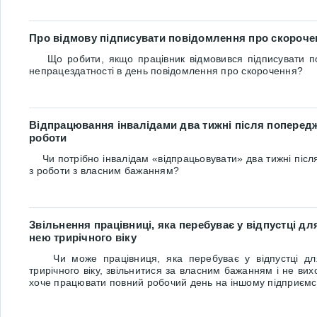
Про відмову підписувати повідомлення про скороче
Що робити, якщо працівник відмовився підписувати по
непрацездатності в день повідомлення про скорочення?
Відпрацювання інвалідами два тижні після поперед
роботи
Чи потрібно інвалідам «відпрацьовувати» два тижні післ
з роботи з власним бажанням?
Звільнення працівниці, яка перебуває у відпустці д
нею трирічного віку
Чи може працівниця, яка перебуває у відпустці дл
трирічного віку, звільнитися за власним бажанням і не ви
хоче працювати повний робочий день на іншому підприємс