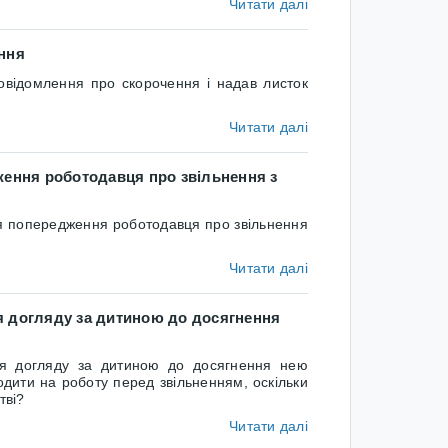
Читати далі
ння
відомлення про скорочення і надав листок
Читати далі
ження роботодавця про звільнення з
я попередження роботодавця про звільнення
Читати далі
ля догляду за дитиною до досягнення
я догляду за дитиною до досягнення нею
ходити на роботу перед звільненням, оскільки
тві?
Читати далі