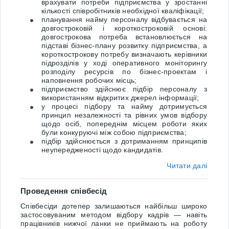
врахувати потреби підприємства у зростанні
кількості співробітників необхідної кваліфікації;
планування найму персоналу відбувається на
довгостроковій і короткостроковій основі:
довгострокова потреба встановлюється на
підставі бізнес-плану розвитку підприємства, а
короткострокову потребу визначають керівники
підрозділів у ході оперативного моніторингу
розподілу ресурсів по бізнес-проектам і
наповнення робочих місць;
підприємство здійснює підбір персоналу з
використанням відкритих джерел інформації;
у процесі підбору та найму дотримується
принцип незалежності та рівних умов відбору
щодо осіб, попереднім місцем роботи яких
були конкуруючі між собою підприємства;
підбір здійснюється з дотриманням принципів
неупередженості щодо кандидатів.
Читати далі
Проведення співбесід
Співбесіди дотепер залишаються найбільш широко
застосовуваним методом відбору кадрів — навіть
працівників нижчої ланки не приймають на роботу