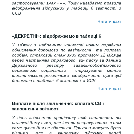
застосовувати знак «–». Тому нагадаємо правила
відображення відпускних у таблиці 6 звітності з
ЄСВ
Читати далі
«ДЕКРЕТНІ»: відображаємо в таблиці 6
У зв’язку з набранням чинності новим порядком
обчислення допомоги по вагітності та пологах
особам, страховий стаж яких протягом 12 місяців
перед настанням страхового ви- падку за даними
Державного реєстру загальнообов’язкового
державного соціального страхування менше
шести місяців, розглянемо відображення суми цієї
допомоги в таблиці 6 звітності з ЄСВ
Читати далі
Виплати після звільнення: сплата ЄСВ і
заповнення звітності
У день звільнення працівнику слід виплатити всі
належні йому суми, але інколи розрахуватися з ним
саме цього дня не вдається. Причини можуть бути
різними, але в кінцевому підсумку перед