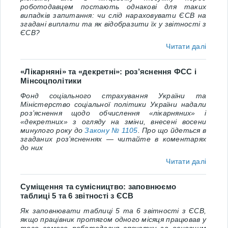
роботодавцем постають однакові для таких
випадків запитання: чи слід нараховувати ЄСВ на
згадані виплати та як відобразити їх у звітності з
ЄСВ?
Читати далі
«Лікарняні» та «декретні»: роз’яснення ФСС і
Мінсоцполітики
Фонд соціального страхування України та
Міністерство соціальної політики України надали
роз’яснення щодо обчислення «лікарняних» і
«декретних» з огляду на зміни, внесені восени
минулого року до
Закону № 1105
. Про що йдеться в
згаданих роз’ясненнях — читайте в коментарях
до них
Читати далі
Суміщення та сумісництво: заповнюємо
таблиці 5 та 6 звітності з ЄСВ
Як заповнювати таблиці 5 та 6 звітності з ЄCВ,
якщо працівник протягом одного місяця працював у