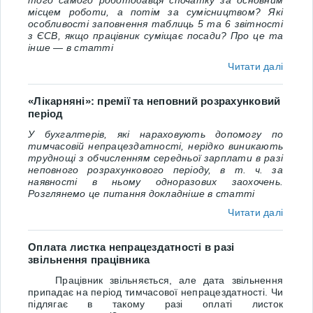
того самого роботодавця спочатку за основним
місцем роботи, а потім за сумісництвом? Які
особливості заповнення таблиць 5 та 6 звітності
з ЄCВ, якщо працівник суміщає посади? Про це та
інше — в статті
Читати далі
«Лікарняні»: премії та неповний розрахунковий
період
У бухгалтерів, які нараховують допомогу по
тимчасовій непрацездатності, нерідко виникають
труднощі з обчисленням середньої зарплати в разі
неповного розрахункового періоду, в т. ч. за
наявності в ньому одноразових заохочень.
Розглянемо це питання докладніше в статті
Читати далі
Оплата листка непрацездатності в разі
звільнення працівника
Працівник звільняється, але дата звільнення
припадає на період тимчасової непрацездатності. Чи
підлягає в такому разі оплаті листок