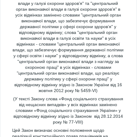
влади у галузі охорони здоров’я" та "центральний
орган виконавчої влади в галузі охорони здоров’я" в
усіх відмінках замінено словами "центральний орган
виконавчої влади, що забезпечує формування
державної політики у сфері охорони здоров’я" у
відповідному відмінку; слова "центральний орган
виконавчої влади в галузі освіти та науки" в усіх
відмінках - словами "центральний орган виконавчої
влади, що забезпечує формування державної політики
у сфері освіти і науки" у відповідному відмінку, а слова
"центральний орган виконавчої влади з нагляду за
охороною праці" в усіх відмінках - словами
"центральний орган виконавчої влади, що реалізує
державну політику у сфері охорони праці" у
відповідному відмінку згідно із Законом України від 16
жовтня 2012 року № 5459-VI)
(У тексті Закону слова «Фонд соціального страхування
від нещасних випадків» у всіх відмінках замінено
словами «Фонд соціального страхування України» у
відповідному відмінку згідно із Законом від 28.12.2014
року № 77-VIII)
Цей Закон визначає основні положення щодо
реалізації конституційного права працівників на