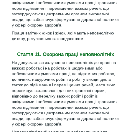
шкідливими і небезпечними умовами праці, граничних
норм підіймання і переміщення важких речей, що
затверджуються центральним органом виконавчої
влади, що забезпечує формування державної політики
у сфері охорони здоров’я.
Праця вагітних жінок і жінок, які мають неповнолітню
дитину, регулюється законодавством.
Стаття 11. Охорона праці неповнолітніх
Не допускається залучення неповнолітніх до праці на
важких роботах і на роботах із шкідливими або
небезпечними умовами праці, на підземних роботах,
до нічних, надурочних робіт та робіт у вихідні дні, а
також до підіймання і переміщення речей, маса яких
перевищує встановлені для них граничні норми,
відповідно до переліку важких робіт і робіт із
шкідливими і небезпечними умовами праці, граничних
норм підіймання і переміщення важких речей, що
затверджуються центральним органом виконавчої
влади, що забезпечує формування державної політики
у сфері охорони здоров’я.