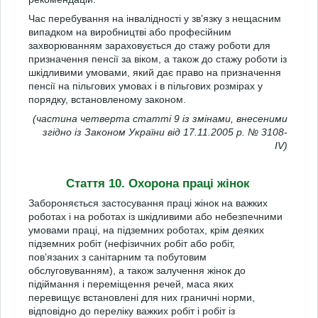
Час перебування на інвалідності у зв’язку з нещасним
випадком на виробництві або професійним
захворюванням зараховується до стажу роботи для
призначення пенсії за віком, а також до стажу роботи із
шкідливими умовами, який дає право на призначення
пенсії на пільгових умовах і в пільгових розмірах у
порядку, встановленому законом.
(частина четверта статті 9 із змінами, внесеними
згідно із Законом України від 17.11.2005 р. № 3108-
IV)
Стаття 10. Охорона праці жінок
Забороняється застосування праці жінок на важких
роботах і на роботах із шкідливими або небезпечними
умовами праці, на підземних роботах, крім деяких
підземних робіт (нефізичних робіт або робіт,
пов’язаних з санітарним та побутовим
обслуговуванням), а також залучення жінок до
підіймання і переміщення речей, маса яких
перевищує встановлені для них граничні норми,
відповідно до переліку важких робіт і робіт із