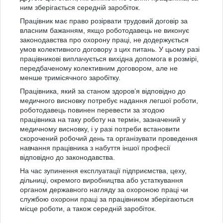
ним зберігається середній заробіток.
Працівник має право розірвати трудовий договір за
власним бажанням, якщо роботодавець не виконує
законодавства про охорону праці, не додержується
умов колективного договору з цих питань. У цьому разі
працівникові виплачується вихідна допомога в розмірі,
передбаченому колективним договором, але не
менше тримісячного заробітку.
Працівника, який за станом здоров’я відповідно до
медичного висновку потребує надання легшої роботи,
роботодавець повинен перевести за згодою
працівника на таку роботу на термін, зазначений у
медичному висновку, і у разі потреби встановити
скорочений робочий день та організувати проведення
навчання працівника з набуття іншої професії
відповідно до законодавства.
На час зупинення експлуатації підприємства, цеху,
дільниці, окремого виробництва або устаткування
органом державного нагляду за охороною праці чи
службою охорони праці за працівником зберігаються
місце роботи, а також середній заробіток.