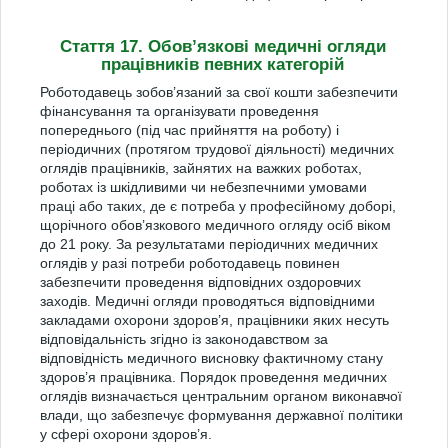
Стаття 17. Обов’язкові медичні огляди
працівників певних категорій
Роботодавець зобов’язаний за свої кошти забезпечити
фінансування та організувати проведення
попереднього (під час прийняття на роботу) і
періодичних (протягом трудової діяльності) медичних
оглядів працівників, зайнятих на важких роботах,
роботах із шкідливими чи небезпечними умовами
праці або таких, де є потреба у професійному доборі,
щорічного обов’язкового медичного огляду осіб віком
до 21 року. За результатами періодичних медичних
оглядів у разі потреби роботодавець повинен
забезпечити проведення відповідних оздоровчих
заходів. Медичні огляди проводяться відповідними
закладами охорони здоров’я, працівники яких несуть
відповідальність згідно із законодавством за
відповідність медичного висновку фактичному стану
здоров’я працівника. Порядок проведення медичних
оглядів визначається центральним органом виконавчої
влади, що забезпечує формування державної політики
у сфері охорони здоров’я.