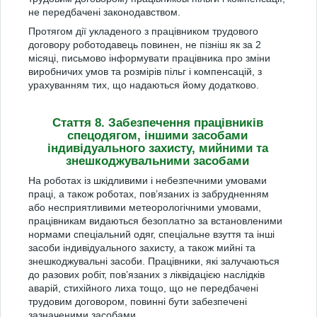
не передбачені законодавством.
Протягом дії укладеного з працівником трудового
договору роботодавець повинен, не пізніш як за 2
місяці, письмово інформувати працівника про зміни
виробничих умов та розмірів пільг і компенсацій, з
урахуванням тих, що надаються йому додатково.
Стаття 8. Забезпечення працівників
спецодягом, іншими засобами
індивідуального захисту, мийними та
знешкоджувальними засобами
На роботах із шкідливими і небезпечними умовами
праці, а також роботах, пов’язаних із забрудненням
або несприятливими метеорологічними умовами,
працівникам видаються безоплатно за встановленими
нормами спеціальний одяг, спеціальне взуття та інші
засоби індивідуального захисту, а також мийні та
знешкоджувальні засоби. Працівники, які залучаються
до разових робіт, пов’язаних з ліквідацією наслідків
аварій, стихійного лиха тощо, що не передбачені
трудовим договором, повинні бути забезпечені
зазначеними засобами.