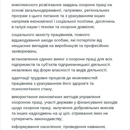
комплексного розв’язання завдань охорони праці на
основі загальнодержавної, галузевих, регіональних
програм з цього питання та з урахуванням інших
напрямів економічної і соціальної політики, досягнень
в галузі науки і техніки та охорони довкілля;
соціального захисту працівників, повного
відшкодування шкоди особам, які потерпіли від
нещасних випадків на виробництві та професійних
захворювань;
встановлення єдиних вимог з охорони праці для всіх
підприємств та суб’єктів підприємницької діяльності
незалежно від форм власності та видів діяльності;
адаптації трудових процесів до можливостей
працівника з урахуванням його здоров’я та
психологічного стану;
використання економічних методів управління
охороною праці, участі держави у фінансуванні заходів
щодо охорони праці, залучення добровільних внесків
та інших надходжень на ці цілі, отримання яких не
суперечить законодавству;
інформування населення, проведення навчання,