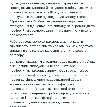
Відшкодування шкоди, заподіяної працівникові
внаслідок ушкодження його здоров’я або у разі смерті
працівника, здійснюється Фондом соціального
страхування України відповідно до Закону України
"Про загальнообов’язкове державне соціальне
страхування від нещасного випадку на виробництві та
професійного захворювання, які спричинили втрату
працездатності".
Роботодавець може за рахунок власних коштів
здійснювати потерпілим та членам їх сімей додаткові
виплати відповідно до колективного чи трудового
договору.
За працівниками, які втратили працездатність у зв’язку
з нещасним випадком на виробництві або
професійним захворюванням, зберігаються місце
роботи (посада) та середня заробітна плата на весь
період до відновлення працездатності або до
встановлення стійкої втрати професійної
працездатності. У разі неможливості виконання
потерпілим попередньої роботи проводяться його
навчання і перекваліфікація, а також
працевлаштування відповідно до медичних
рекомендацій.