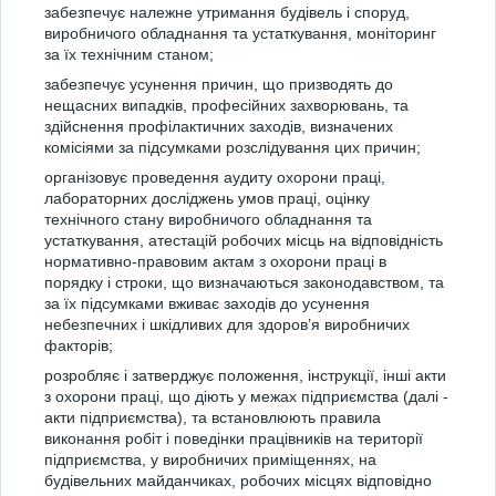
забезпечує належне утримання будівель і споруд,
виробничого обладнання та устаткування, моніторинг
за їх технічним станом;
забезпечує усунення причин, що призводять до
нещасних випадків, професійних захворювань, та
здійснення профілактичних заходів, визначених
комісіями за підсумками розслідування цих причин;
організовує проведення аудиту охорони праці,
лабораторних досліджень умов праці, оцінку
технічного стану виробничого обладнання та
устаткування, атестацій робочих місць на відповідність
нормативно-правовим актам з охорони праці в
порядку і строки, що визначаються законодавством, та
за їх підсумками вживає заходів до усунення
небезпечних і шкідливих для здоров’я виробничих
факторів;
розробляє і затверджує положення, інструкції, інші акти
з охорони праці, що діють у межах підприємства (далі -
акти підприємства), та встановлюють правила
виконання робіт і поведінки працівників на території
підприємства, у виробничих приміщеннях, на
будівельних майданчиках, робочих місцях відповідно