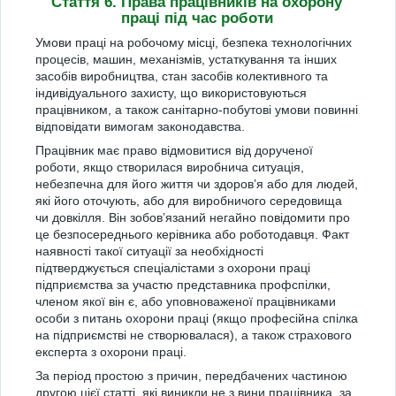
Стаття 6. Права працівників на охорону
праці під час роботи
Умови праці на робочому місці, безпека технологічних
процесів, машин, механізмів, устаткування та інших
засобів виробництва, стан засобів колективного та
індивідуального захисту, що використовуються
працівником, а також санітарно-побутові умови повинні
відповідати вимогам законодавства.
Працівник має право відмовитися від дорученої
роботи, якщо створилася виробнича ситуація,
небезпечна для його життя чи здоров’я або для людей,
які його оточують, або для виробничого середовища
чи довкілля. Він зобов’язаний негайно повідомити про
це безпосереднього керівника або роботодавця. Факт
наявності такої ситуації за необхідності
підтверджується спеціалістами з охорони праці
підприємства за участю представника профспілки,
членом якої він є, або уповноваженої працівниками
особи з питань охорони праці (якщо професійна спілка
на підприємстві не створювалася), а також страхового
експерта з охорони праці.
За період простою з причин, передбачених частиною
другою цієї статті, які виникли не з вини працівника, за