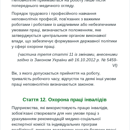
Неповнолітні приймаються на роботу лише після
попереднього медичного огляду.
Порядок трудового і професійного навчання
неповнолітніх професій, пов’язаних з важкими
роботами і роботами із шкідливими або небезпечними
умовами праці, визначається положенням, яке
затверджується центральним органом виконавчої
влади, що забезпечує формування державної політики
у сфері охорони праці.
(частина третя статті 11 із змінами, внесеними
згідно із Законом України від 16.10.2012 р. № 5459-
VI)
Вік, з якого допускається прийняття на роботу,
тривалість робочого часу, відпусток та деякі інші умови
праці неповнолітніх визначаються законом.
Стаття 12. Охорона праці інвалідів
Підприємства, які використовують працю інвалідів,
зобов’язані створювати для них умови праці з
урахуванням рекомендацій медико-соціальної
експертної комісії та індивідуальних програм
реабілітації, вживати додаткових заходів безпеки праці,