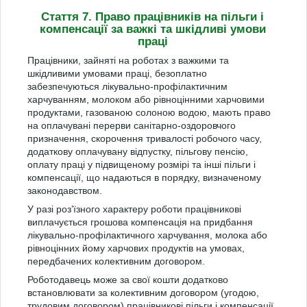
Стаття 7. Право працівників на пільги і
компенсації за важкі та шкідливі умови
праці
Працівники, зайняті на роботах з важкими та
шкідливими умовами праці, безоплатно
забезпечуються лікувально-профілактичним
харчуванням, молоком або рівноцінними харчовими
продуктами, газованою солоною водою, мають право
на оплачувані перерви санітарно-оздоровчого
призначення, скорочення тривалості робочого часу,
додаткову оплачувану відпустку, пільгову пенсію,
оплату праці у підвищеному розмірі та інші пільги і
компенсації, що надаються в порядку, визначеному
законодавством.
У разі роз’їзного характеру роботи працівникові
виплачується грошова компенсація на придбання
лікувально-профілактичного харчування, молока або
рівноцінних йому харчових продуктів на умовах,
передбачених колективним договором.
Роботодавець може за свої кошти додатково
встановлювати за колективним договором (угодою,
трудовим договором) працівникові пільги і компенсації,