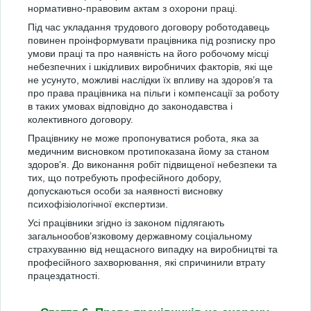
нормативно-правовим актам з охорони праці.
Під час укладання трудового договору роботодавець
повинен проінформувати працівника під розписку про
умови праці та про наявність на його робочому місці
небезпечних і шкідливих виробничих факторів, які ще
не усунуто, можливі наслідки їх впливу на здоров’я та
про права працівника на пільги і компенсації за роботу
в таких умовах відповідно до законодавства і
колективного договору.
Працівнику не може пропонуватися робота, яка за
медичним висновком протипоказана йому за станом
здоров’я. До виконання робіт підвищеної небезпеки та
тих, що потребують професійного добору,
допускаються особи за наявності висновку
психофізіологічної експертизи.
Усі працівники згідно із законом підлягають
загальнообов’язковому державному соціальному
страхуванню від нещасного випадку на виробництві та
професійного захворювання, які спричинили втрату
працездатності.