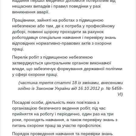
надання першої медичної допомоги потерпілим від
нещасних випадків і правил поведінки у разі
виникнення аварії.
Працівники, зайняті на роботах з підвищеною
небезпекою або там, де є потреба у професійному
доборі, повинні щороку проходити за рахунок
роботодавця спеціальне навчання і перевірку знань
відповідних нормативно-правових актів з охорони
праці.
Перелік робіт з підвищеною небезпекою
затверджується центральним органом виконавчої
влади, що забезпечує формування державної політики
у сфері охорони праці.
(частина третя статті 18 із змінами, внесеними
згідно із Законом України від 16.10.2012 р. № 5459-
VI)
Посадові особи, діяльність яких пов’язана з
організацією безпечного ведення робіт, під час
прийняття на роботу і періодично, один раз на три
роки, проходять навчання, а також перевірку знань з
питань охорони праці за участю профспілок.
Порядок проведення навчання та перевірки знань