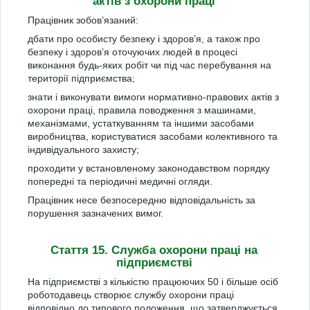
актів з охорони праці
Працівник зобов’язаний:
дбати про особисту безпеку і здоров’я, а також про
безпеку і здоров’я оточуючих людей в процесі
виконання будь-яких робіт чи під час перебування на
території підприємства;
знати і виконувати вимоги нормативно-правових актів з
охорони праці, правила поводження з машинами,
механізмами, устаткуванням та іншими засобами
виробництва, користуватися засобами колективного та
індивідуального захисту;
проходити у встановленому законодавством порядку
попередні та періодичні медичні огляди.
Працівник несе безпосередню відповідальність за
порушення зазначених вимог.
Стаття 15. Служба охорони праці на
підприємстві
На підприємстві з кількістю працюючих 50 і більше осіб
роботодавець створює службу охорони праці
відповідно до типового положення, що затверджується