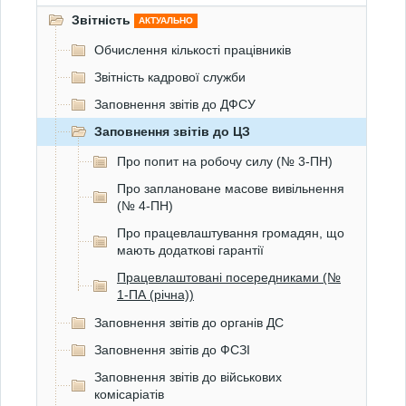
Звітність
АКТУАЛЬНО
Обчислення кількості працівників
Звітність кадрової служби
Заповнення звітів до ДФСУ
Заповнення звітів до ЦЗ
Про попит на робочу силу (№ 3-ПН)
Про заплановане масове вивільнення
(№ 4-ПН)
Про працевлаштування громадян, що
мають додаткові гарантії
Працевлаштовані посередниками (№
1-ПА (річна))
Заповнення звітів до органів ДС
Заповнення звітів до ФСЗІ
Заповнення звітів до військових
комісаріатів