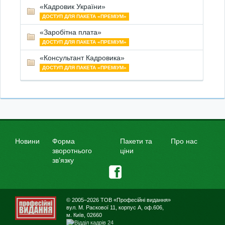
«Кадровик України»
ДОСТУП ДЛЯ ПАКЕТА «ПРЕМІУМ»
«Заробітна плата»
ДОСТУП ДЛЯ ПАКЕТА «ПРЕМІУМ»
«Консультант Кадровика»
ДОСТУП ДЛЯ ПАКЕТА «ПРЕМІУМ»
Новини
Форма
Пакети та
Про нас
зворотнього
ціни
зв’язку
© 2005–2026 ТОВ «Професійні видання»
вул. М. Раскової 11, корпус А, оф.606,
м. Київ, 02660