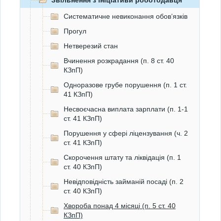
Звільнення з ініціативи роботодавця
Систематичне невиконання обов’язків
Прогул
Нетверезий стан
Вчинення розкрадання (п. 8 ст. 40
КЗпП)
Одноразове грубе порушення (п. 1 ст.
41 КЗпП)
Несвоєчасна виплата зарплати (п. 1-1
ст. 41 КЗпП)
Порушення у сфері ліцензування (ч. 2
ст. 41 КЗпП)
Скорочення штату та ліквідація (п. 1
ст. 40 КЗпП)
Невідповідність займаній посаді (п. 2
ст. 40 КЗпП)
Хвороба понад 4 місяці (п. 5 ст. 40
КЗпП)