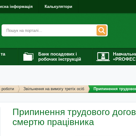
исна інформація
Калькулятори
 та
Банк посадових і
Навчальн
робочих інструкцій
«PROФЕС
з роботи
Звільнення на вимогу третіх осіб
Припинення трудового
Припинення трудового догово
смертю працівника