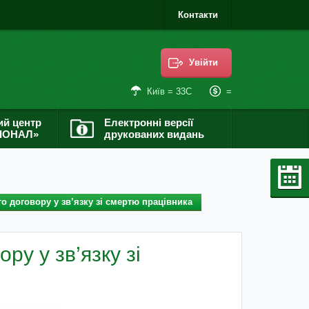
Контакти
Увійти
=
Київ = 33С
ий центр
Електронні версії
ІОНАЛ»
друкованих видань
 договору у зв’язку зі смертю працівника
ру у зв’язку зі