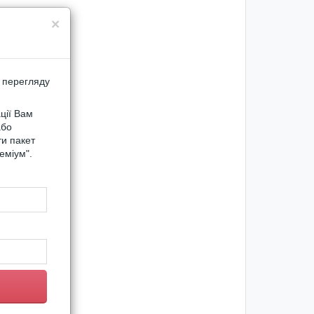
×
 перегляду
ції Вам
або
ти пакет
еміум".