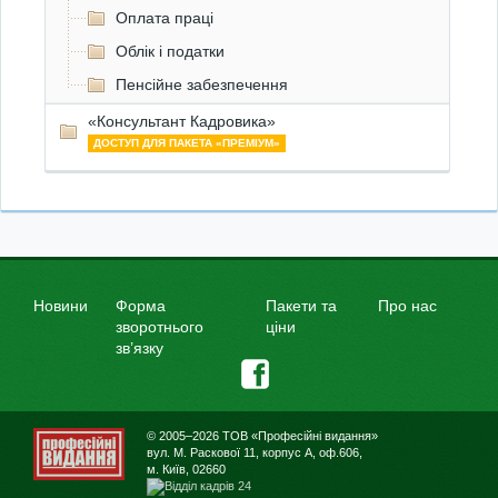
Оплата праці
Облік і податки
Пенсійне забезпечення
«Консультант Кадровика»
ДОСТУП ДЛЯ ПАКЕТА «ПРЕМІУМ»
Новини
Форма
Пакети та
Про нас
зворотнього
ціни
зв’язку
© 2005–2026 ТОВ «Професійні видання»
вул. М. Раскової 11, корпус А, оф.606,
м. Київ, 02660