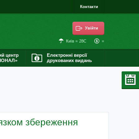
Контакти
Увійти
=
Київ = 28С
ий центр
Електронні версії
ІОНАЛ»
друкованих видань
’язком збереження