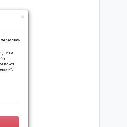
×
 перегляду
ції Вам
або
ти пакет
еміум".