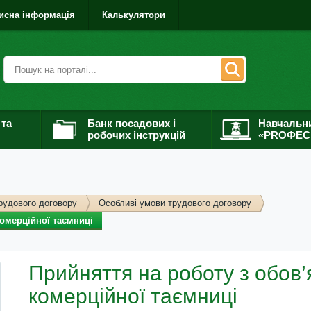
исна інформація
Калькулятори
 та
Банк посадових і
Навчальн
робочих інструкцій
«PROФЕС
рудового договору
Особливі умови трудового договору
омерційної таємниці
Прийняття на роботу з обов
комерційної таємниці