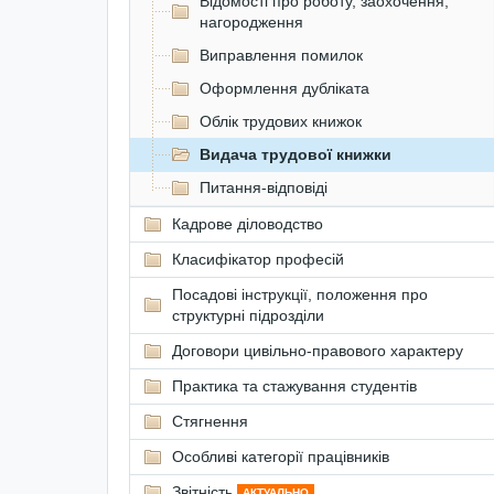
Відомості про роботу, заохочення,
нагородження
Виправлення помилок
Оформлення дубліката
Облік трудових книжок
Видача трудової книжки
Питання-відповіді
Кадрове діловодство
Класифікатор професій
Посадові інструкції, положення про
структурні підрозділи
Договори цивільно-правового характеру
Практика та стажування студентів
Стягнення
Особливі категорії працівників
Звітність
АКТУАЛЬНО