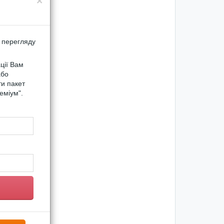
×
 перегляду
ції Вам
або
ти пакет
еміум".