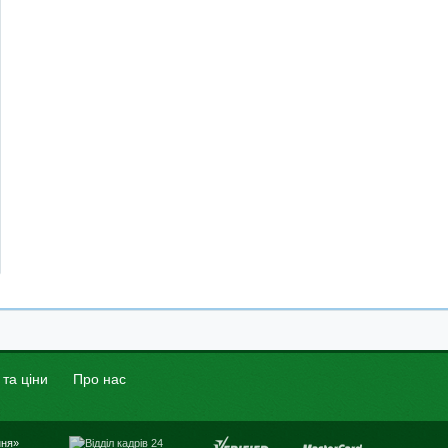
 та ціни
Про нас
ння»