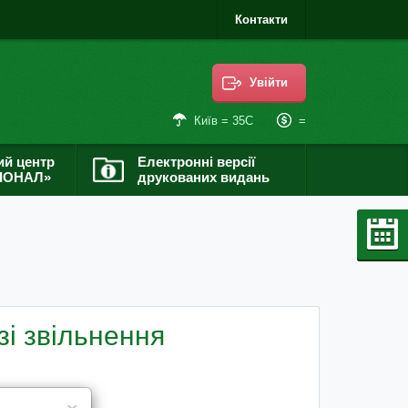
Контакти
Увійти
=
Київ = 35С
ий центр
Електронні версії
ІОНАЛ»
друкованих видань
зі звільнення