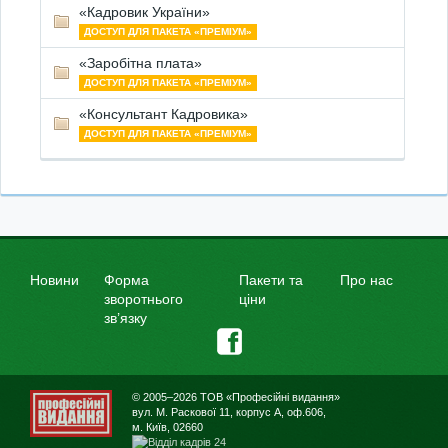
«Кадровик України»
ДОСТУП ДЛЯ ПАКЕТА «ПРЕМІУМ»
«Заробітна плата»
ДОСТУП ДЛЯ ПАКЕТА «ПРЕМІУМ»
«Консультант Кадровика»
ДОСТУП ДЛЯ ПАКЕТА «ПРЕМІУМ»
Новини
Форма
Пакети та
Про нас
зворотнього
ціни
зв’язку
© 2005–2026 ТОВ «Професійні видання»
вул. М. Раскової 11, корпус А, оф.606,
м. Київ, 02660