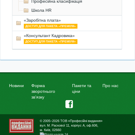
Професійна класифікація
Школа HR
«Заробітна плата»
ДОСТУП ДЛЯ ПАКЕТА «ПРЕМІУМ»
«Консультант Кадровика»
ДОСТУП ДЛЯ ПАКЕТА «ПРЕМІУМ»
Новини
Форма
Пакети та
Про нас
зворотнього
ціни
зв’язку
© 2005–2026 ТОВ «Професійні видання»
вул. М. Раскової 11, корпус А, оф.606,
м. Київ, 02660