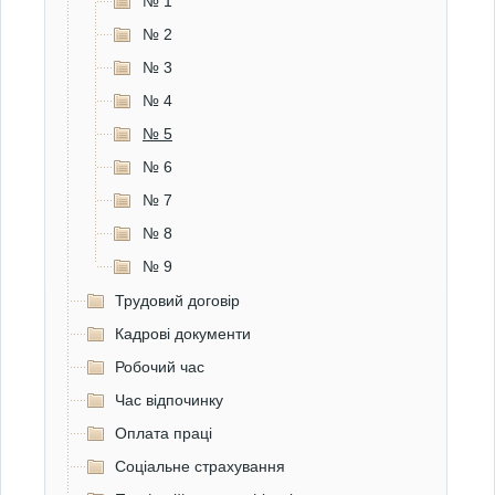
№ 1
№ 2
№ 3
№ 4
№ 5
№ 6
№ 7
№ 8
№ 9
Трудовий договір
Кадрові документи
Робочий час
Час відпочинку
Оплата праці
Соціальне страхування