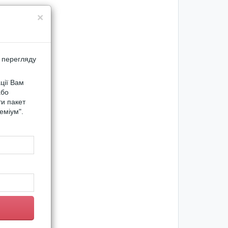
×
 перегляду
ції Вам
або
ти пакет
еміум".