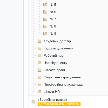
№ 5
№ 6
№ 7
№ 8
№ 9
Трудовий договір
Кадрові документи
Робочий час
Час відпочинку
Оплата праці
Соціальне страхування
Професійна класифікація
Школа HR
«Заробітна плата»
ДОСТУП ДЛЯ ПАКЕТА «ПРЕМІУМ»