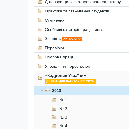
Договори цивільно-правового характеру
Практика та стажування студентів
Стягнення
Особливі категорії працівників
Звітність
АКТУАЛЬНО
Перевірки
Охорона праці
Управління персоналом
«Кадровик України»
ДОСТУП ДЛЯ ПАКЕТА «ПРЕМІУМ»
2019
№ 1
№ 2
№ 3
№ 4