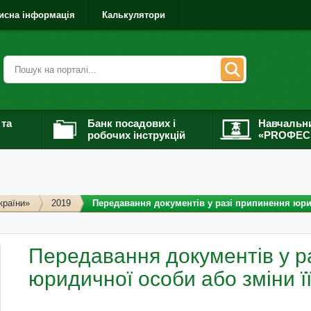
исна інформація
Калькулятори
 та
Банк посадових і
Навчальн
робочих інструкцій
«PROФЕС
країни»
2019
Передавання документів у разі припинення юрид
Передавання документів у р
юридичної особи або зміни її