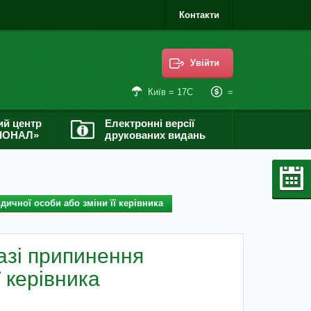
Контакти
Увійти
=
Київ = 17С
ий центр
Електронні версії
ІОНАЛ»
друкованих видань
ичної особи або зміни її керівника
азі припинення
 керівника