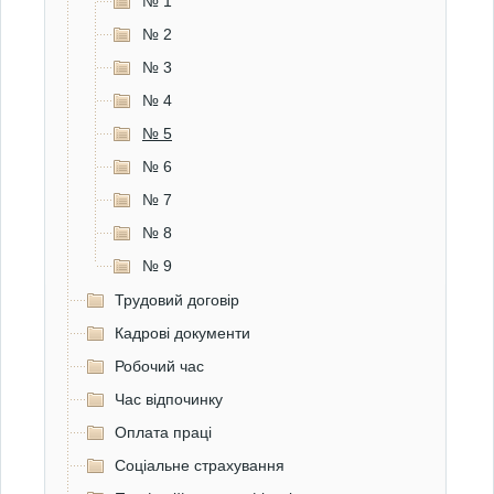
№ 1
№ 2
№ 3
№ 4
№ 5
№ 6
№ 7
№ 8
№ 9
Трудовий договір
Кадрові документи
Робочий час
Час відпочинку
Оплата праці
Соціальне страхування