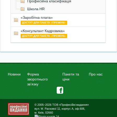
Професійна класифікація
Школа HR
«Заробітна плата»
ДОСТУП ДЛЯ ПАКЕТА «ПРЕМІУМ»
«Консультант Кадровика»
ДОСТУП ДЛЯ ПАКЕТА «ПРЕМІУМ»
Новини
Форма
Пакети та
Про нас
зворотнього
ціни
зв’язку
© 2005–2026 ТОВ «Професійні видання»
вул. М. Раскової 11, корпус А, оф.606,
м. Київ, 02660