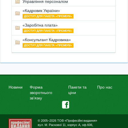
Управління персоналом
«Кадровик України»
ДОСТУП ДЛЯ ПАКЕТА «ПРЕМІУМ»
«Заробітна плата»
ДОСТУП ДЛЯ ПАКЕТА «ПРЕМІУМ»
«Консультант Кадровика»
ДОСТУП ДЛЯ ПАКЕТА «ПРЕМІУМ»
Новини
Форма
Пакети та
Про нас
зворотнього
ціни
зв’язку
© 2005–2026 ТОВ «Професійні видання»
вул. М. Раскової 11, корпус А, оф.606,