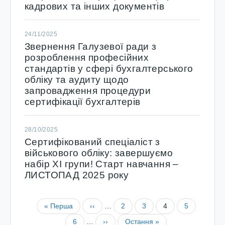
кадрових та інших документів
24/11/2025
Звернення Галузевої ради з
розроблення професійних
стандартів у сфері бухгалтерського
обліку та аудиту щодо
запровадження процедури
сертифікації бухгалтерів
28/10/2025
Сертифікований спеціаліст з
військового обліку: завершуємо
набір XІ групи! Старт навчання –
ЛИСТОПАД 2025 року
« Перша
‹‹
…
2
3
4
5
6
…
››
Остання »