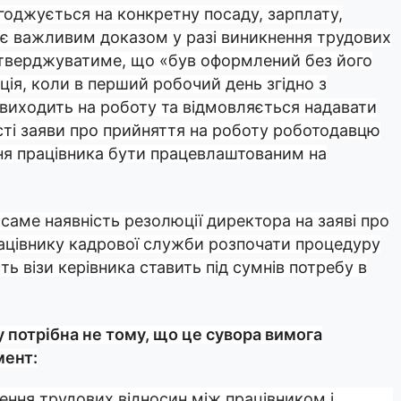
огоджується на конкретну посаду, зарплату,
на є важливим доказом у разі виникнення трудових
стверджуватиме, що «був оформлений без його
ія, коли в перший робочий день згідно з
 виходить на роботу та відмовляється надавати
ості заяви про прийняття на роботу роботодавцю
ня працівника бути працевлаштованим на
 саме наявність резолюції директора на заяві про
рацівнику кадрової служби розпочати процедуру
ь візи керівника ставить під сумнів потребу в
у потрібна не тому, що це сувора вимога
мент:
ння трудових відносин між працівником і