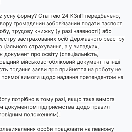
.
ає усну форму? Статтею 24 КЗпП передбачено,
овору громадянин зобов’язаний подати паспорт
обу, трудову книжку (у разі наявності) або
реєстру застрахованих осіб Державного реєстру
ціального страхування, а у випадках,
 документ про освіту (спеціальність,
дповідний військово-обліковий документ та інші
сть подання заяви про прийняття на роботу не
ь прямої вимоги щодо надання претендентом на
оту потрібно в тому разі, якщо така вимога
м документом підприємства щодо правил
дповідним положенням).
волевиявлення особи працювати на певному