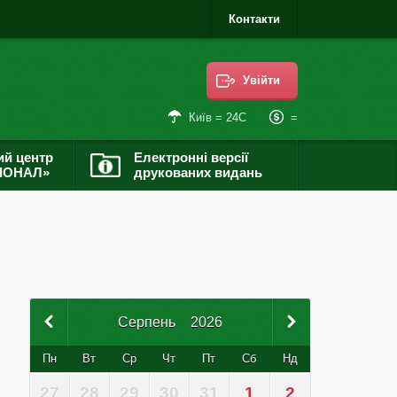
Контакти
Увійти
=
Київ = 24С
ий центр
Електронні версії
ІОНАЛ»
друкованих видань
Серпень
2026
Пн
Вт
Ср
Чт
Пт
Сб
Нд
27
28
29
30
31
1
2