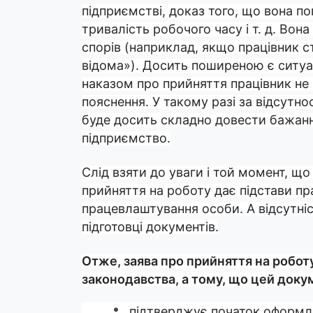
підприємстві, доказ того, що вона п
тривалість робочого часу і т. д. Во
спорів (наприклад, якщо працівник 
відома»). Досить поширеною є ситуац
наказом про прийняття працівник не
пояснення. У такому разі за відсутн
буде досить складно довести бажан
підприємство.
Слід взяти до уваги і той момент, що
прийняття на роботу дає підстави п
працевлаштування особи. А відсутніст
підготовці документів.
Отже, заява про прийняття на робот
законодавства, а тому, що цей доку
підтверджує початок оформле