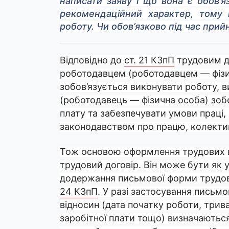
написати заяву і що вона є обов’
рекомендаційний характер, тому
роботу. Чи обов’язково під час прий
Відповідно до
ст. 21 КЗпП
трудовим до
роботодавцем (роботодавцем — фізи
зобов’язується виконувати роботу, 
(роботодавець — фізична особа) зобо
плату та забезпечувати умови праці,
законодавством про працю, колектив
Тож основою оформлення трудових в
трудовий договір. Він може бути як у
додержання письмової форми трудо
24 КЗпП
. У разі застосування письм
відносин (дата початку роботи, трива
заробітної плати тощо) визначаються