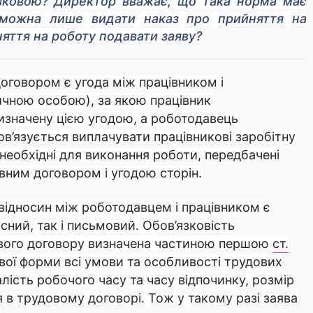
язковою? Директор вважає, що така норма має
 можна лише видати наказ про прийняття на
няття на роботу подавати заяву?
говором є угода між працівником і
чною особою), за якою працівник
визначену цією угодою, а роботодавець
в’язується виплачувати працівникові заробітну
 необхідні для виконання роботи, передбачені
ним договором і угодою сторін.
ідносин між роботодавцем і працівником є
сний, так і письмовий. Обов’язковість
вого договору визначена частиною першою
ст.
ової форми всі умови та особливості трудових
лість робочого часу та часу відпочинку, розмір
 в трудовому договорі. Тож у такому разі заява