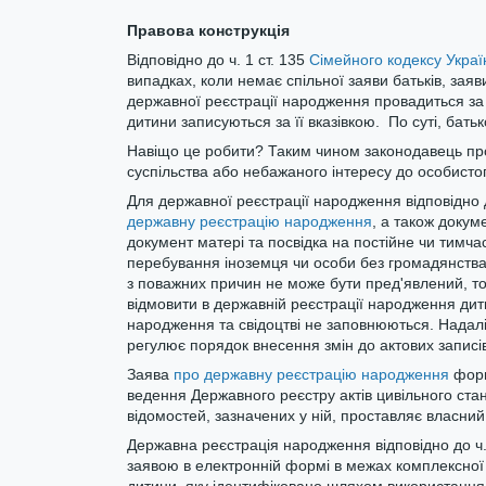
Правова конструкція
Відповідно до ч. 1 ст. 135
Сімейного кодексу Украї
випадках, коли немає спільної заяви батьків, заяв
державної реєстрації народження провадиться за 
дитини записуються за її вказівкою. По суті, батьк
Навіщо це робити? Таким чином законодавець про
суспільства або небажаного інтересу до особистог
Для державної реєстрації народження відповідно д
державну реєстрацію народження
, а також докум
документ матері та посвідка на постійне чи тимч
перебування іноземця чи особи без громадянства 
з поважних причин не може бути пред'явлений, то 
відмовити в державній реєстрації народження дит
народження та свідоцтві не заповнюються. Надалі 
регулює порядок внесення змін до актових записів
Заява
про державну реєстрацію народження
форм
ведення Державного реєстру актів цивільного стан
відомостей, зазначених у ній, проставляє власний
Державна реєстрація народження відповідно до ч.
заявою в електронній формі в межах комплексної