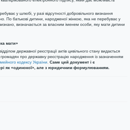
кваліфікованого електронного підпису, який дає можливість
ребуває у шлюбі, у разі відсутності добровільного визнання
но. По батькові дитини, народженої жінкою, яка не перебуває у
визнано, визначається за власним іменем особи, яку мати дитини
ка мати»
ідділом державної реєстрації актів цивільного стану видається
ну громадян про державну реєстрацію народження із зазначенням
Сімейного кодексу України
.
Саме цей документ і є
рі як «одинокої», але з юридичним формулюванням.