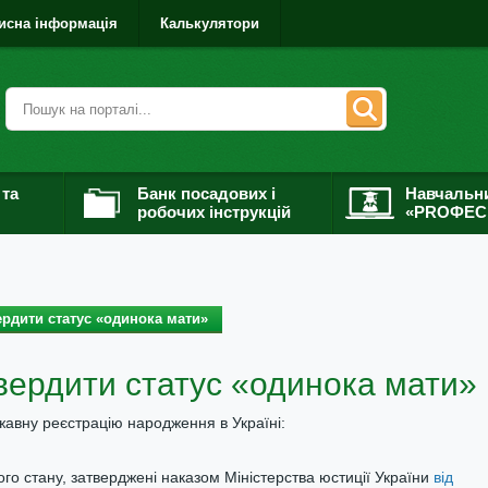
исна інформація
Калькулятори
 та
Банк посадових і
Навчальн
робочих інструкцій
«PROФЕС
рдити статус «одинока мати»
вердити статус «одинока мати»
авну реєстрацію народження в Україні:
ого стану, затверджені наказом Міністерства юстиції України
від