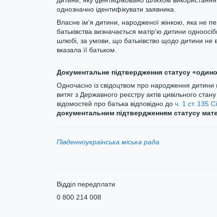
дитини, яку ідентифіковано шляхом використання 
однозначно ідентифікувати заявника.
Власне ім'я дитини, народженої жінкою, яка не пе
батьківства визначається матір'ю дитини одноосіб
шлюбі, за умови, що батьківство щодо дитини не 
вказала її батьком.
Документальне підтвердження статусу «одино
Одночасно із свідоцтвом про народження дитини в
витяг з Державного реєстру актів цивільного ста
відомостей про батька відповідно до
ч. 1 ст. 135 
документальним підтвердженням статусу мате
Південноукраїнська міська рада
Відділ передплати
0 800 214 008