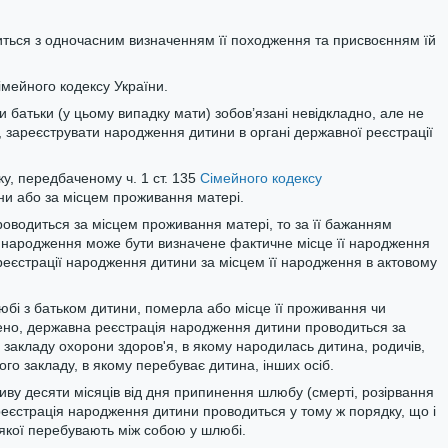
ться з одночасним визначенням її походження та присвоєнням їй
мейного кодексу України.
и батьки (у цьому випадку мати) зобов’язані невідкладно, але не
, зареєструвати народження дитини в органі державної реєстрації
у, передбаченому ч. 1 ст. 135
Сімейного кодексу
ни або за місцем проживання матері.
водиться за місцем проживання матері, то за її бажанням
 народження може бути визначене фактичне місце її народження
реєстрації народження дитини за місцем її народження в актовому
юбі з батьком дитини, померла або місце її проживання чи
лено, державна реєстрація народження дитини проводиться за
акладу охорони здоров'я, в якому народилась дитина, родичів,
го закладу, в якому перебуває дитина, інших осіб.
ву десяти місяців від дня припинення шлюбу (смерті, розірвання
еєстрація народження дитини проводиться у тому ж порядку, що і
якої перебувають між собою у шлюбі.