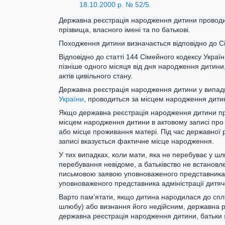
18.10.2000 р. № 52/5.
Державна реєстрація народження дитини проводи
прізвища, власного імені та по батькові.
Походження дитини визначається відповідно до Сі
Відповідно до статті 144 Сімейного кодексу Україн
пізніше одного місяця від дня народження дитини
актів цивільного стану.
Державна реєстрація народження дитини у випадк
України
, проводиться за місцем народження дити
Якщо державна реєстрація народження дитини про
місцем народження дитини в актовому записі про
або місце проживання матері. Під час державної 
записі вказується фактичне місце народження.
У тих випадках, коли мати, яка не перебуває у шл
перебування невідоме, а батьківство не встанов
письмовою заявою уповноваженого представника з
уповноваженого представника адміністрації дитячо
Варто пам’ятати, якщо дитина народилася до спли
шлюбу) або визнання його недійсним, державна р
державна реєстрація народження дитини, батьки 