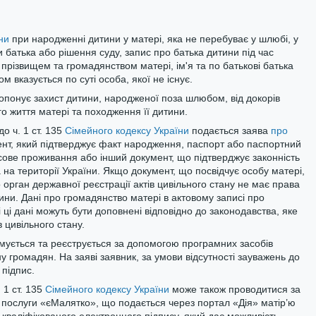
ни
при народженні дитини у матері, яка не перебуває у шлюбі, у
и батька або рішення суду, запис про батька дитини під час
прізвищем та громадянством матері, ім'я та по батькові батька
ом вказується по суті особа, якої не існує.
понує захист дитини, народженої поза шлюбом, від докорів
о життя матері та походження її дитини.
о ч. 1 ст. 135
Сімейного кодексу України
подається заява
про
ент, який підтверджує факт народження, паспорт або паспортний
асове проживання або інший документ, що підтверджує законність
на території України. Якщо документ, що посвідчує особу матері,
орган державної реєстрації актів цивільного стану не має права
ини. Дані про громадянство матері в актовому записі про
ці дані можуть бути доповнені відповідно до законодавства, яке
 цивільного стану.
ується та реєструється за допомогою програмних засобів
у громадян. На заяві заявник, за умови відсутності зауважень до
 підпис.
 1 ст. 135
Сімейного кодексу України
може також проводитися за
 послуги «єМалятко», що подається через портал «Дія» матір’ю