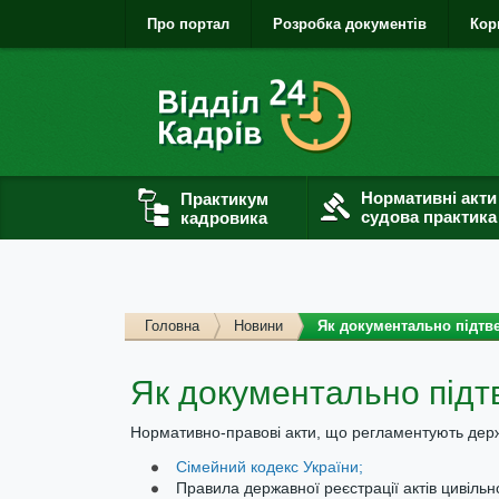
Про портал
Розробка документів
Кор
Нормативні акти
Практикум
судова практика
кадровика
Головна
Новини
Як документально підтве
Як документально підт
Нормативно-правові акти, що регламентують держ
Сімейний кодекс України;
Правила державної реєстрації актів цивільн