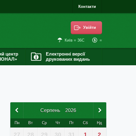
Контакти
Увійти
=
Київ = 36С
ий центр
Електронні версії
ІОНАЛ»
друкованих видань
Серпень
2026
Пн
Вт
Ср
Чт
Пт
Сб
Нд
27
28
29
30
31
1
2