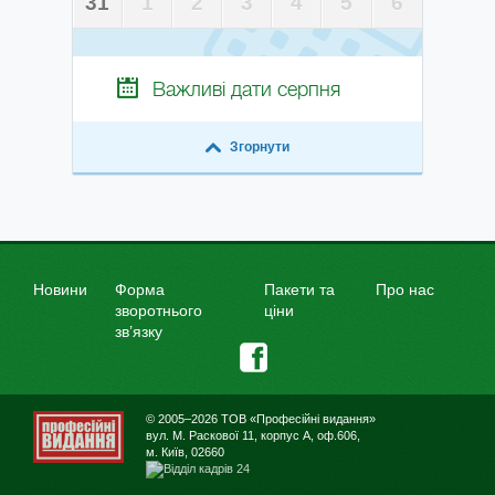
31
1
2
3
4
5
6
Важливі дати
серпня
Згорнути
Новини
Форма
Пакети та
Про нас
зворотнього
ціни
зв’язку
© 2005–2026 ТОВ «Професійні видання»
вул. М. Раскової 11, корпус А, оф.606,
м. Київ, 02660