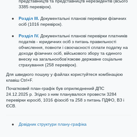
представництв та представництв нерезидентів (всього
3385 перевірок).
Розділ ІІІ.
Документальні планові перевірки фізичних
осіб (1016 перевірок).
Розділ IV.
Документальні планові перевірки платників
податків - юридичних осіб з питань правильності
обчислення, повноти і своєчасності сплати податку на
доходи фізичних осіб, військового збору та єдиного
внеску на загальнообов’язкове державне соціальне
страхування (258 перевірок).
Для швидкого пошуку у файлах користуйтеся комбінацією
клавіш Ctrl+F.
Початковий план-графік був оприлюднений ДПС
24.12.2025 р. Згідно з ним планувалося провести 3284
перевірки юросіб, 1016 фізосіб та 258 з питань ПДФО, ВЗ і
ЄСВ.
Довідник структури плану-графіка