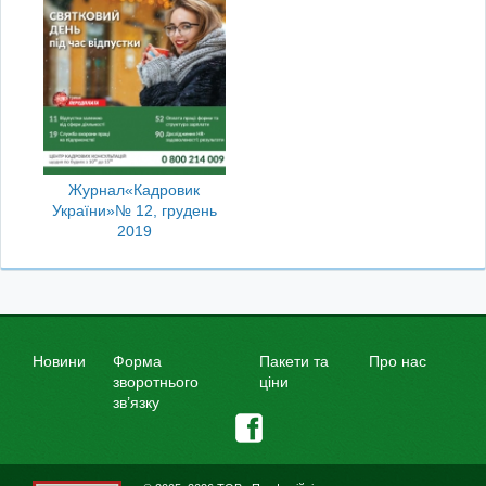
Журнал
«Кадровик
України»
№ 12, грудень
2019
Новини
Форма
Пакети та
Про нас
зворотнього
ціни
зв’язку