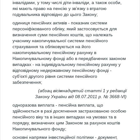
інвалідами, у тому числі діти-інваліди, а також особи,
які мають право на пенсію у зв’язку з втратою
годувальника відповідно до цього Закону;
одиниця пенсійних активів - показник системи
персоніфікованого обліку, який застосовується для
визначення суми пенсійних коштів, що належать
учаснику накопичувальної системи пенсійного
страхування та обліковуються на його
накопичувальному пенсійному рахунку в
Накопичувальному фонді або в передбачених законом
випадках - на індивідуальному пенсійному рахунку у
відповідному недержавному пенсійному фонді -
суб’єкті другого рівня системи пенсійного
забезпечення;
(абзац вісімнадцятий статті 1 у редакції
Закону України від 08.07.2011 р. № 3668-VI)
одноразова виплата - пенсійна виплата, що
здійснюється в разі досягнення застрахованою особою
пенсійного віку та в інших випадках на умовах та в
порядку, визначених цим Законом за рахунок коштів
Накопичувального фонду;
основні напрями інвестиційної політики - документ,