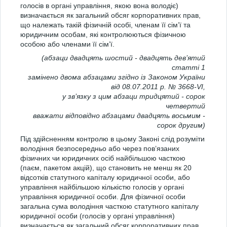
голосів в органі управління, якою вона володіє)
визначається як загальний обсяг корпоративних прав,
що належать такій фізичній особі, членам її сім’ї та
юридичним особам, які контролюються фізичною
особою або членами її сім’ї.
(абзаци двадцять шостий - двадцять дев’ятий
статті 1
замінено двома абзацами згідно із Законом України
від 08.07.2011 р. № 3668-VI,
у зв’язку з цим абзаци тридцятий - сорок
четвертий
вважати відповідно абзацами двадцять восьмим -
сорок другим)
Під здійсненням контролю в цьому Законі слід розуміти
володіння безпосередньо або через пов’язаних
фізичних чи юридичних осіб найбільшою часткою
(паєм, пакетом акцій), що становить не менш як 20
відсотків статутного капіталу юридичної особи, або
управління найбільшою кількістю голосів у органі
управління юридичної особи. Для фізичної особи
загальна сума володіння часткою статутного капіталу
юридичної особи (голосів у органі управління)
визначається як загальний обсяг корпоративних прав,