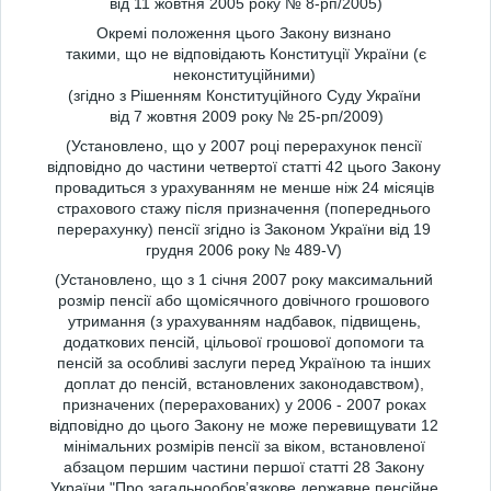
від 11 жовтня 2005 року № 8-рп/2005)
Окремі положення цього Закону визнано
такими, що не відповідають Конституції України (є
неконституційними)
(згідно з Рішенням Конституційного Суду України
від 7 жовтня 2009 року № 25-рп/2009)
(Установлено, що у 2007 році перерахунок пенсії
відповідно до частини четвертої статті 42 цього Закону
провадиться з урахуванням не менше ніж 24 місяців
страхового стажу після призначення (попереднього
перерахунку) пенсії згідно із Законом України від 19
грудня 2006 року № 489-V)
(Установлено, що з 1 січня 2007 року максимальний
розмір пенсії або щомісячного довічного грошового
утримання (з урахуванням надбавок, підвищень,
додаткових пенсій, цільової грошової допомоги та
пенсій за особливі заслуги перед Україною та інших
доплат до пенсій, встановлених законодавством),
призначених (перерахованих) у 2006 - 2007 роках
відповідно до цього Закону не може перевищувати 12
мінімальних розмірів пенсії за віком, встановленої
абзацом першим частини першої статті 28 Закону
України "Про загальнообов’язкове державне пенсійне