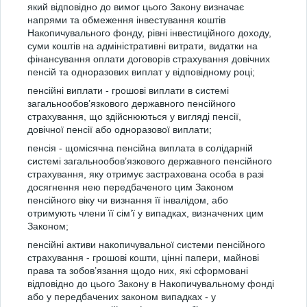
який відповідно до вимог цього Закону визначає
напрями та обмеження інвестування коштів
Накопичувального фонду, рівні інвестиційного доходу,
суми коштів на адміністративні витрати, видатки на
фінансування оплати договорів страхування довічних
пенсій та одноразових виплат у відповідному році;
пенсійні виплати - грошові виплати в системі
загальнообов’язкового державного пенсійного
страхування, що здійснюються у вигляді пенсії,
довічної пенсії або одноразової виплати;
пенсія - щомісячна пенсійна виплата в солідарній
системі загальнообов’язкового державного пенсійного
страхування, яку отримує застрахована особа в разі
досягнення нею передбаченого цим Законом
пенсійного віку чи визнання її інвалідом, або
отримують члени її сім’ї у випадках, визначених цим
Законом;
пенсійні активи накопичувальної системи пенсійного
страхування - грошові кошти, цінні папери, майнові
права та зобов’язання щодо них, які сформовані
відповідно до цього Закону в Накопичувальному фонді
або у передбачених законом випадках - у