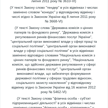
липня 2011 року № 3610-VI)
(У тексті Закону слово "тендер" в усіх відмінках і числах
замінено словом "конкурс" у відповідному відмінку і
числі згідно із Законом України від 8 липня 2011 року
№ 3668-VI)
(У тексті Закону слова "Державна комісія з цінних
паперів та фондового ринку", "Державна комісія з
регулювання ринків фінансових послуг України",
"центральний орган виконавчої влади у сфері праці та
соціальної політики", "центральний орган виконавчої
влади у сфері соціальної політики" в усіх відмінках
замінено відповідно словами "Національна комісія з
цінних паперів та фондового ринку", "Національна
комісія, що здійснює державне регулювання у сфері
ринків фінансових послуг", "центральний орган
виконавчої влади, що забезпечує формування
державної політики у сферах трудових відносин,
соціального захисту населення" у відповідному
відмінку згідно із Законом України від 16 жовтня 2012
року № 5462-VI)
(У тексті Закону слова "фізична особа - суб’єкт
підприємницької діяльності" в усіх відмінках і числах
замінено словами "фізична особа - підприємець" у