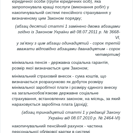
юридичної особи (групи юридичних осіб), яка
запропонувала кращі послуги (виконання робіт) у
накопичувальній системі пенсійного страхування у
визначеному цим Законом порядку;
(абзац десятий статті 1 замінено двома абзацами
згідно із Законом України від 08.07.2011 р. № 3668-
VI,
у зв’язку з цим абзаци одинадцятий - сорок третій
вважати відповідно абзацами дванадцятим - сорок
четвертим)
мінімальна пенсія - державна соціальна гарантія,
розмір якої визначається цим Законом;
мінімальний страховий внесок - сума коштів, що
визначається розрахунково як добуток розміру
мінімальної заробітної плати і розміру єдиного внеску
на загальнообов’язкове державне соціальне
страхування, встановлених законом, на місяць, за який
нараховується заробітна плата (дохід);
(абзац тринадцятий статті 1 у редакції Закону
України від 08.07.2010 р. № 2464-VI)
накопичувальний пенсійний рахунок - частина
персональної облікової картки в системі