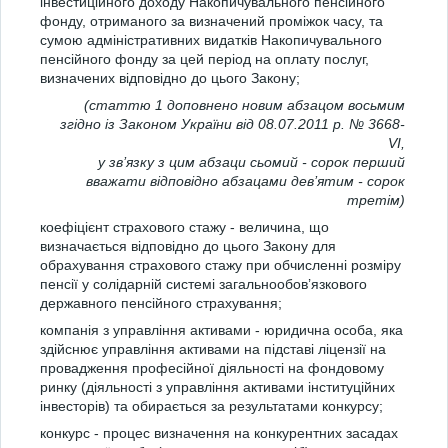
інвестиційного доходу Накопичувального пенсійного
фонду, отриманого за визначений проміжок часу, та
сумою адміністративних видатків Накопичувального
пенсійного фонду за цей період на оплату послуг,
визначених відповідно до цього Закону;
(статтю 1 доповнено новим абзацом восьмим
згідно із Законом України від 08.07.2011 р. № 3668-
VI,
у зв’язку з цим абзаци сьомий - сорок перший
вважати відповідно абзацами дев’ятим - сорок
третім)
коефіцієнт страхового стажу - величина, що
визначається відповідно до цього Закону для
обрахування страхового стажу при обчисленні розміру
пенсії у солідарній системі загальнообов’язкового
державного пенсійного страхування;
компанія з управління активами - юридична особа, яка
здійснює управління активами на підставі ліцензії на
провадження професійної діяльності на фондовому
ринку (діяльності з управління активами інституційних
інвесторів) та обирається за результатами конкурсу;
конкурс - процес визначення на конкурентних засадах