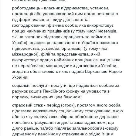
роботодавець - власник підприємства, установи,
організації або уповноважений ним орган незалежно
від форм власності, виду діяльності та
господарювання; фізична особа, яка використовує
працю найманих працівників (у тому числі іноземців,
які на законних підставах працюють за наймом в
Україні); власник розташованого в Україні іноземного
підприємства, установи, організації (у тому числі
міжнародної), філії та представництва, який
використовує працю найманих працівників, якщо інше
не передбачено міжнародними договорами України,
згода на обов’язковість яких надана Верховною Радою
України;
соціальні послуги - послуги, що надаються особам за
рахунок коштів Пенсійного фонду на умовах та в
порядку, визначених цим Законом;
страховий стаж - період (строк), протягом якого особа
підлягала державному соціальному страхуванню, якою
або за яку сплачувався збір на обов’язкове державне
пенсійне страхування згідно із законодавством, що
діяло раніше, та/або підлягає загальнообов’язковому
державному пенсійному страхуванню згідно із цим