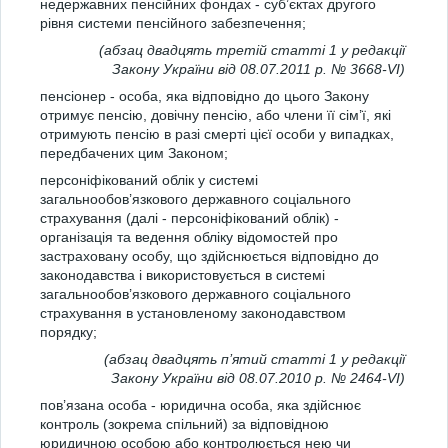
недержавних пенсійних фондах - суб’єктах другого
рівня системи пенсійного забезпечення;
(абзац двадцять третій статті 1 у редакції
Закону України від 08.07.2011 р. № 3668-VI)
пенсіонер - особа, яка відповідно до цього Закону
отримує пенсію, довічну пенсію, або члени її сім’ї, які
отримують пенсію в разі смерті цієї особи у випадках,
передбачених цим Законом;
персоніфікований облік у системі
загальнообов’язкового державного соціального
страхування (далі - персоніфікований облік) -
організація та ведення обліку відомостей про
застраховану особу, що здійснюється відповідно до
законодавства і використовується в системі
загальнообов’язкового державного соціального
страхування в установленому законодавством
порядку;
(абзац двадцять п’ятий статті 1 у редакції
Закону України від 08.07.2010 р. № 2464-VI)
пов’язана особа - юридична особа, яка здійснює
контроль (зокрема спільний) за відповідною
юридичною особою або контролюється нею чи