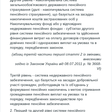
Другий рівень - накопичувальна система
загальнообов’язкового державного пенсійного
страхування (далі - накопичувальна система
пенсійного страхування), що базується на засадах
накопичення коштів застрахованих осіб у
Накопичувальному фонді або у відповідних
недержавних пенсійних фондах - суб’єктах другого
рівня системи пенсійного забезпечення та здійснення
фінансування витрат на оплату договорів страхування
довічних пенсій і одноразових виплат на умовах та в
порядку, передбачених законом.
(абзац третій частини першої статті 2 із змінами,
внесеними
згідно із Законом України від 08.07.2011 р. № 3668-
VI)
Третій рівень - система недержавного пенсійного
забезпечення, що базується на засадах добровільної
участі громадян, роботодавців та їх об’єднань у
формуванні пенсійних накопичень з метою отримання
громадянами пенсійних виплат на умовах та в
порядку, передбачених законодавством про
недержавне пенсійне забезпечення.
2. Перший та другий рівні системи пенсійного