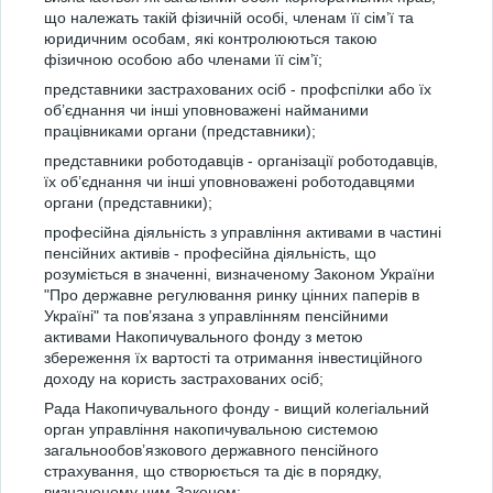
що належать такій фізичній особі, членам її сім’ї та
юридичним особам, які контролюються такою
фізичною особою або членами її сім’ї;
представники застрахованих осіб - профспілки або їх
об’єднання чи інші уповноважені найманими
працівниками органи (представники);
представники роботодавців - організації роботодавців,
їх об’єднання чи інші уповноважені роботодавцями
органи (представники);
професійна діяльність з управління активами в частині
пенсійних активів - професійна діяльність, що
розуміється в значенні, визначеному Законом України
"Про державне регулювання ринку цінних паперів в
Україні" та пов’язана з управлінням пенсійними
активами Накопичувального фонду з метою
збереження їх вартості та отримання інвестиційного
доходу на користь застрахованих осіб;
Рада Накопичувального фонду - вищий колегіальний
орган управління накопичувальною системою
загальнообов’язкового державного пенсійного
страхування, що створюється та діє в порядку,
визначеному цим Законом;