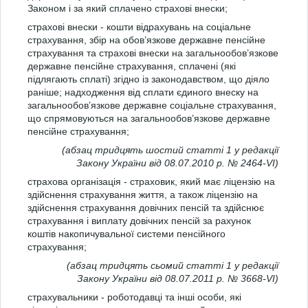
Законом і за який сплачено страхові внески;
страхові внески - кошти відрахувань на соціальне
страхування, збір на обов’язкове державне пенсійне
страхування та страхові внески на загальнообов’язкове
державне пенсійне страхування, сплачені (які
підлягають сплаті) згідно із законодавством, що діяло
раніше; надходження від сплати єдиного внеску на
загальнообов’язкове державне соціальне страхування,
що спрямовуються на загальнообов’язкове державне
пенсійне страхування;
(абзац тридцять шостий статті 1 у редакції
Закону України від 08.07.2010 р. № 2464-VI)
страхова організація - страховик, який має ліцензію на
здійснення страхування життя, а також ліцензію на
здійснення страхування довічних пенсій та здійснює
страхування і виплату довічних пенсій за рахунок
коштів накопичувальної системи пенсійного
страхування;
(абзац тридцять сьомий статті 1 у редакції
Закону України від 08.07.2011 р. № 3668-VI)
страхувальники - роботодавці та інші особи, які