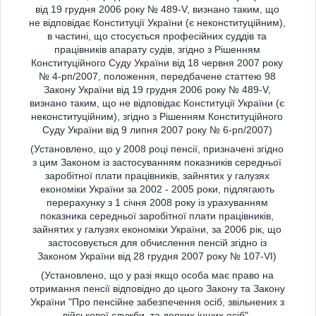
від 19 грудня 2006 року № 489-V, визнано таким, що
не відповідає Конституції України (є неконституційним),
в частині, що стосується професійних суддів та
працівників апарату судів, згідно з Рішенням
Конституційного Суду України від 18 червня 2007 року
№ 4-рп/2007, положення, передбачене статтею 98
Закону України від 19 грудня 2006 року № 489-V,
визнано таким, що не відповідає Конституції України (є
неконституційним), згідно з Рішенням Конституційного
Суду України від 9 липня 2007 року № 6-рп/2007)
(Установлено, що у 2008 році пенсії, призначені згідно
з цим Законом із застосуванням показників середньої
заробітної плати працівників, зайнятих у галузях
економіки України за 2002 - 2005 роки, підлягають
перерахунку з 1 січня 2008 року із урахуванням
показника середньої заробітної плати працівників,
зайнятих у галузях економіки України, за 2006 рік, що
застосовується для обчислення пенсій згідно із
Законом України від 28 грудня 2007 року № 107-VI)
(Установлено, що у разі якщо особа має право на
отримання пенсії відповідно до цього Закону та Закону
України "Про пенсійне забезпечення осіб, звільнених з
військової служби, та деяких інших осіб",