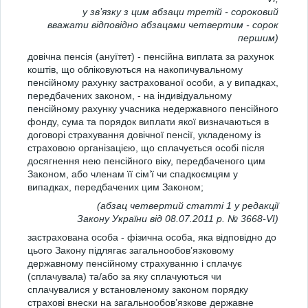
у зв’язку з цим абзаци третій - сороковий
вважати відповідно абзацами четвертим - сорок
першим)
довічна пенсія (ануїтет) - пенсійна виплата за рахунок
коштів, що обліковуються на накопичувальному
пенсійному рахунку застрахованої особи, а у випадках,
передбачених законом, - на індивідуальному
пенсійному рахунку учасника недержавного пенсійного
фонду, сума та порядок виплати якої визначаються в
договорі страхування довічної пенсії, укладеному із
страховою організацією, що сплачується особі після
досягнення нею пенсійного віку, передбаченого цим
Законом, або членам її сім’ї чи спадкоємцям у
випадках, передбачених цим Законом;
(абзац четвертий статті 1 у редакції
Закону України від 08.07.2011 р. № 3668-VI)
застрахована особа - фізична особа, яка відповідно до
цього Закону підлягає загальнообов’язковому
державному пенсійному страхуванню і сплачує
(сплачувала) та/або за яку сплачуються чи
сплачувалися у встановленому законом порядку
страхові внески на загальнообов’язкове державне