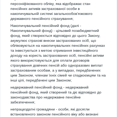
персоніфікованого обліку, яка відображає стан
пенсійних активів застрахованої особи в
накопичувальній системі загальнообов’язкового
державного пенсійного страхування;
Накопичувальний пенсійний фонд (далі -
Накопичувальний фонд) - цільовий позабюджетний
фонд, який створюється відповідно до цього Закону,
акумулює страхові внески застрахованих осіб, що
обліковуються на накопичувальних пенсійних рахунках
та інвестуються з метою отримання інвестиційного
доходу на користь застрахованих осіб, пенсійні активи
якого використовуються для оплати договорів
страхування довічних пенсій або одноразових виплат
застрахованим особам, а у випадках, передбачених
цим Законом, членам їхніх сімей чи спадкоємцям та на
інші цілі, передбачені цим Законом;
недержавний пенсійний фонд - недержавний
пенсійний фонд, який створений та діє відповідно до
законодавства про недержавне пенсійне
забезпечення;
непрацездатні громадяни - особи, які досягли
встановленого законом пенсійного віку або визнані