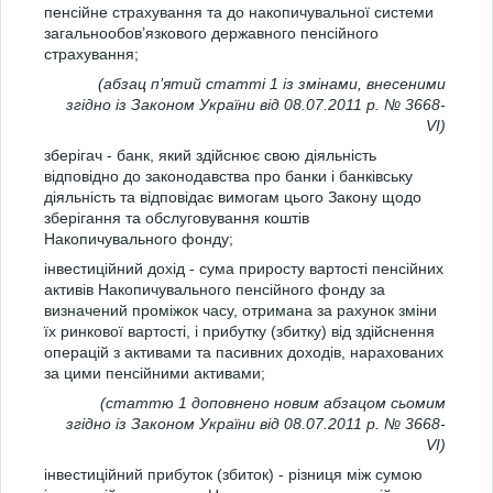
пенсійне страхування та до накопичувальної системи
загальнообов’язкового державного пенсійного
страхування;
(абзац п’ятий статті 1 із змінами, внесеними
згідно із Законом України від 08.07.2011 р. № 3668-
VI)
зберігач - банк, який здійснює свою діяльність
відповідно до законодавства про банки і банківську
діяльність та відповідає вимогам цього Закону щодо
зберігання та обслуговування коштів
Накопичувального фонду;
інвестиційний дохід - сума приросту вартості пенсійних
активів Накопичувального пенсійного фонду за
визначений проміжок часу, отримана за рахунок зміни
їх ринкової вартості, і прибутку (збитку) від здійснення
операцій з активами та пасивних доходів, нарахованих
за цими пенсійними активами;
(статтю 1 доповнено новим абзацом сьомим
згідно із Законом України від 08.07.2011 р. № 3668-
VI)
інвестиційний прибуток (збиток) - різниця між сумою