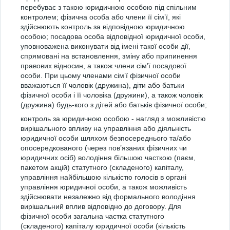
перебуває з такою юридичною особою під спільним
контролем; фізична особа або члени її сім’ї, які
здійснюють контроль за відповідною юридичною
особою; посадова особа відповідної юридичної особи,
уповноважена виконувати від імені такої особи дії,
спрямовані на встановлення, зміну або припинення
правових відносин, а також члени сім’ї посадової
особи. При цьому членами сім’ї фізичної особи
вважаються її чоловік (дружина), діти або батьки
фізичної особи і її чоловіка (дружини), а також чоловік
(дружина) будь-кого з дітей або батьків фізичної особи;
контроль за юридичною особою - нагляд з можливістю
вирішального впливу на управління або діяльність
юридичної особи шляхом безпосереднього та/або
опосередкованого (через пов’язаних фізичних чи
юридичних осіб) володіння більшою часткою (паєм,
пакетом акцій) статутного (складеного) капіталу,
управління найбільшою кількістю голосів в органі
управління юридичної особи, а також можливість
здійснювати незалежно від формального володіння
вирішальний вплив відповідно до договору. Для
фізичної особи загальна частка статутного
(складеного) капіталу юридичної особи (кількість