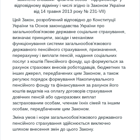
відповідному відмінку і числі згідно із Законом України
від 14 травня 2013 року № 231-VII)
Цей Закон, розроблений відповідно до Конституції
України та Основ законодавства України про
загальнообов’язкове державне соціальне страхування,
визначає принципи, засади і механізми
функціонування системи загальнообов’язкового
державного пенсійного страхування, призначення,
перерахунку і виплати пенсій, надання соціальних
послуг з коштів Пенсійного фонду, що формуються за
рахунок страхових внесків роботодавців, бюджетних та
інших джерел, передбачених цим Законом, а також
регулює порядок формування Накопичувального
пенсійного фонду та фінансування за рахунок його
коштів видатків на оплату договорів страхування
довічних пенсій або одноразових виплат
застрахованим особам, членам їхніх сімей та іншим
особам, передбаченим цим Законом.
Зміна умов і норм загальнообов’язкового державного
пенсійного страхування здійснюється виключно
шляхом внесення змін до цього Закону.