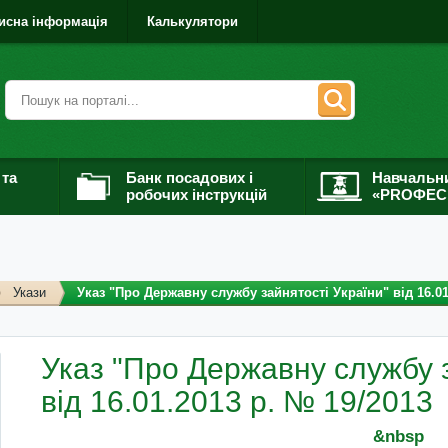
исна інформація
Калькулятори
 та
Банк посадових і
Навчальн
робочих інструкцій
«PROФЕС
Укази
Указ "Про Державну службу зайнятості України" від 16.01
Указ "Про Державну службу з
від 16.01.2013 р. № 19/2013
&nbsp