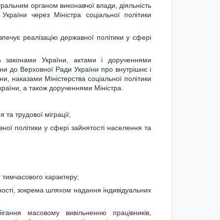
тральним органом виконавчої влади, діяльність
 України через Міністра соціальної політики
зпечує реалізацію державної політики у сфері
та законами України, актами і дорученнями
и до Верховної Ради України про внутрішнє і
ни, наказами Міністерства соціальної політики
України, а також дорученнями Міністра.
 та трудової міграції;
ної політики у сфері зайнятості населення та
т тимчасового характеру;
ності, зокрема шляхом надання індивідуальних
ігання масовому вивільненню працівників,