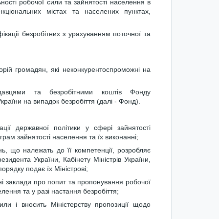
ності робочої сили та зайнятості населення в
кціональних містах та населених пунктах,
іфікації безробітних з урахуванням поточної та
орій громадян, які неконкурентоспроможні на
давцями та безробітними коштів Фонду
раїни на випадок безробіття (далі - Фонд).
ції державної політики у сфері зайнятості
рам зайнятості населення та їх виконанні;
нь, що належать до її компетенції, розробляє
езидента України, Кабінету Міністрів України,
орядку подає їх Міністрові;
ні заклади про попит та пропонування робочої
елення та у разі настання безробіття;
или і вносить Міністерству пропозиції щодо