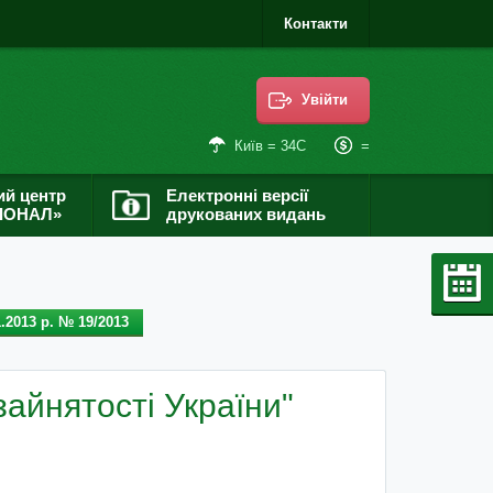
Контакти
Увійти
=
Київ = 34С
ий центр
Електронні версії
ІОНАЛ»
друкованих видань
.2013 р. № 19/2013
айнятості України"