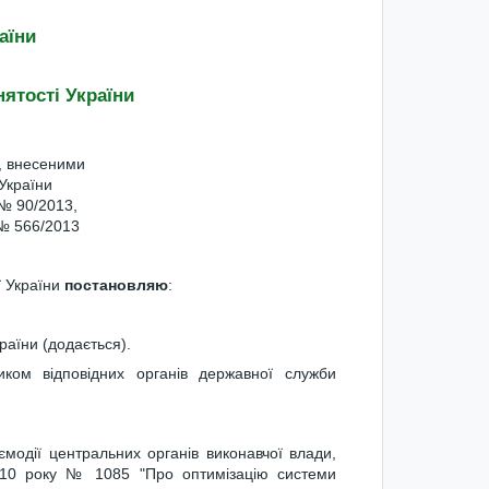
аїни
ятості України
и, внесеними
України
№ 90/2013,
 № 566/2013
ї України
постановляю
:
раїни (додається).
иком відповідних органів державної служби
аємодії центральних органів виконавчої влади,
2010 року № 1085 "Про оптимізацію системи