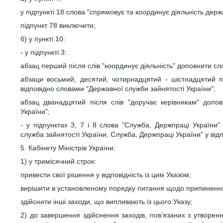
у підпункті 18 слова "спрямовує та координує діяльність дер
підпункт 78 виключити;
б) у пункті 10:
- у підпункті 3:
абзац перший після слів "координує діяльність" доповнити сл
абзаци восьмий, десятий, чотирнадцятий - шістнадцятий пі
відповідно словами "Державної служби зайнятості України";
абзац дванадцятий після слів "доручає керівникам" допо
України";
- у підпунктах 3, 7 і 8 слова "Служба, Держпраці України"
служба зайнятості України, Служба, Держпраці України" у відп
5. Кабінету Міністрів України:
1) у тримісячний строк:
привести свої рішення у відповідність із цим Указом;
вирішити в установленому порядку питання щодо припинення
здійснити інші заходи, що випливають із цього Указу;
2) до завершення здійснення заходів, пов’язаних з утворенн