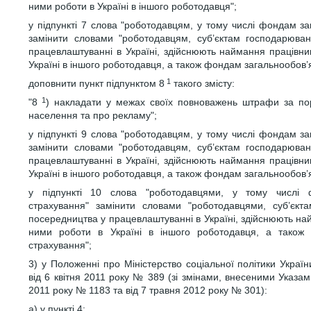
ними роботи в Україні в іншого роботодавця";
у підпункті 7 слова "роботодавцям, у тому числі фондам з
замінити словами "роботодавцям, суб’єктам господарюван
працевлаштуванні в Україні, здійснюють наймання працівн
Україні в іншого роботодавця, а також фондам загальнообов’
1
доповнити пункт підпунктом 8
такого змісту:
1
"8
) накладати у межах своїх повноважень штрафи за по
населення та про рекламу";
у підпункті 9 слова "роботодавцям, у тому числі фондам з
замінити словами "роботодавцям, суб’єктам господарюван
працевлаштуванні в Україні, здійснюють наймання працівн
Україні в іншого роботодавця, а також фондам загальнообов’
у підпункті 10 слова "роботодавцями, у тому числі ф
страхування" замінити словами "роботодавцями, суб’єкт
посередництва у працевлаштуванні в Україні, здійснюють н
ними роботи в Україні в іншого роботодавця, а також 
страхування";
3) у Положенні про Міністерство соціальної політики Укра
від 6 квітня 2011 року № 389 (зі змінами, внесеними Указам
2011 року № 1183 та від 7 травня 2012 року № 301):
а) у пункті 4: