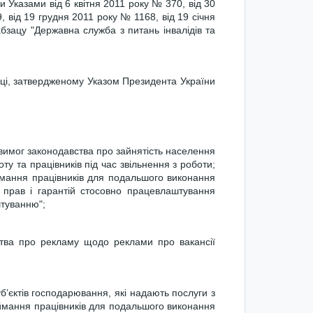
и Указами від 6 квітня 2011 року № 370, від 30
 від 19 грудня 2011 року № 1168, від 19 січня
бзацу "Державна служба з питань інвалідів та
аці, затвердженому Указом Президента України
вимог законодавства про зайнятість населення
у та працівників під час звільнення з роботи;
аймання працівників для подальшого виконання
 прав і гарантій стосовно працевлаштування
штуванню";
ства про рекламу щодо реклами про вакансії
б’єктів господарювання, які надають послуги з
аймання працівників для подальшого виконання