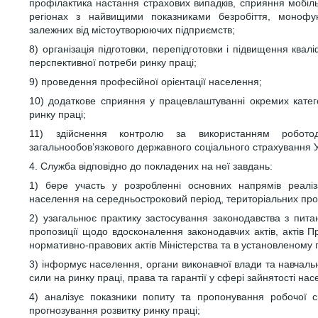
профілактика настання страхових випадків, сприяння мобіль
регіонах з найвищими показниками безробіття, монофун
залежних від містоутворюючих підприємств;
8) організація підготовки, перепідготовки і підвищення квал
перспективної потреби ринку праці;
9) проведення професійної орієнтації населення;
10) додаткове сприяння у працевлаштуванні окремих катег
ринку праці;
11) здійснення контролю за використанням робото
загальнообов’язкового державного соціального страхування Ук
4. Служба відповідно до покладених на неї завдань:
1) бере участь у розробленні основних напрямів реаліза
населення на середньостроковий період, територіальних прог
2) узагальнює практику застосування законодавства з пита
пропозиції щодо вдосконалення законодавчих актів, актів Пр
нормативно-правових актів Міністерства та в установленому п
3) інформує населення, органи виконавчої влади та навчаль
сили на ринку праці, права та гарантії у сфері зайнятості нас
4) аналізує показники попиту та пропонування робочої с
прогнозування розвитку ринку праці;