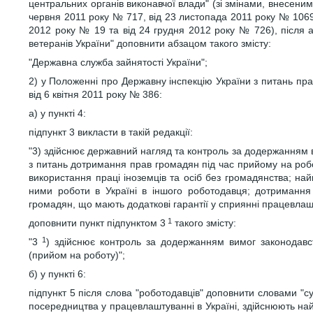
центральних органів виконавчої влади" (зі змінами, внесеним
червня 2011 року № 717, від 23 листопада 2011 року № 1069,
2012 року № 19 та від 24 грудня 2012 року № 726), після а
ветеранів України" доповнити абзацом такого змісту:
"Державна служба зайнятості України";
2) у Положенні про Державну інспекцію України з питань пр
від 6 квітня 2011 року № 386:
а) у пункті 4:
підпункт 3 викласти в такій редакції:
"3) здійснює державний нагляд та контроль за додержанням 
з питань дотримання прав громадян під час прийому на робот
використання праці іноземців та осіб без громадянства; н
ними роботи в Україні в іншого роботодавця; дотримання
громадян, що мають додаткові гарантії у сприянні працевла
1
доповнити пункт підпунктом 3
такого змісту:
1
"3
) здійснює контроль за додержанням вимог законодав
(прийом на роботу)";
б) у пункті 6:
підпункт 5 після слова "роботодавців" доповнити словами "су
посередництва у працевлаштуванні в Україні, здійснюють н