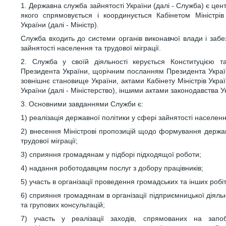
1. Державна служба зайнятості України (далі - Служба) є цен
якого спрямовується і координується Кабінетом Міністрів
України (далі - Міністр).
Служба входить до системи органів виконавчої влади і забе
зайнятості населення та трудової міграції.
2. Служба у своїй діяльності керується Конституцією 
Президента України, щорічним посланням Президента Україн
зовнішнє становище України, актами Кабінету Міністрів Украї
України (далі - Міністерство), іншими актами законодавства 
3. Основними завданнями Служби є:
1) реалізація державної політики у сфері зайнятості населення
2) внесення Міністрові пропозицій щодо формування держав
трудової міграції;
3) сприяння громадянам у підборі підходящої роботи;
4) надання роботодавцям послуг з добору працівників;
5) участь в організації проведення громадських та інших робі
6) сприяння громадянам в організації підприємницької діяль
та групових консультацій;
7) участь у реалізації заходів, спрямованих на запоб