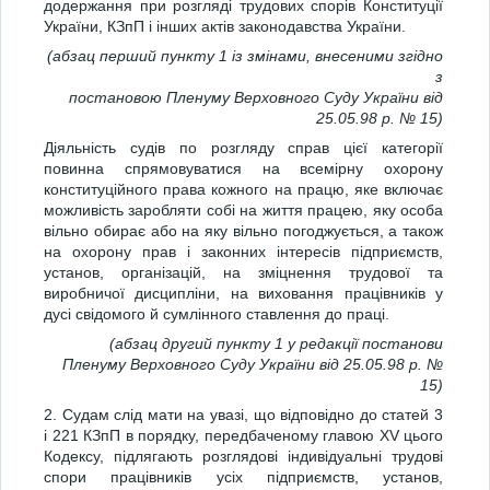
додержання при розгляді трудових спорів Конституції
України, КЗпП і інших актів законодавства України.
(абзац перший пункту 1 із змінами, внесеними згідно
з
постановою Пленуму Верховного Суду України від
25.05.98 р. № 15)
Діяльність судів по розгляду справ цієї категорії
повинна спрямовуватися на всемірну охорону
конституційного права кожного на працю, яке включає
можливість заробляти собі на життя працею, яку особа
вільно обирає або на яку вільно погоджується, а також
на охорону прав і законних інтересів підприємств,
установ, організацій, на зміцнення трудової та
виробничої дисципліни, на виховання працівників у
дусі свідомого й сумлінного ставлення до праці.
(абзац другий пункту 1 у редакції постанови
Пленуму Верховного Суду України від 25.05.98 р. №
15)
2. Судам слід мати на увазі, що відповідно до статей 3
і 221 КЗпП в порядку, передбаченому главою XV цього
Кодексу, підлягають розглядові індивідуальні трудові
спори працівників усіх підприємств, установ,