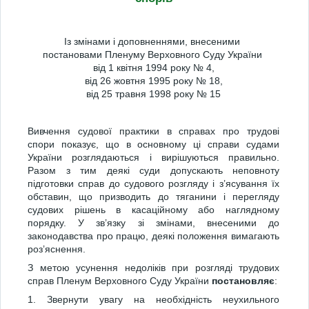
Із змінами і доповненнями, внесеними
постановами Пленуму Верховного Суду України
від 1 квітня 1994 року № 4,
від 26 жовтня 1995 року № 18,
від 25 травня 1998 року № 15
Вивчення судової практики в справах про трудові
спори показує, що в основному ці справи судами
України розглядаються і вирішуються правильно.
Разом з тим деякі суди допускають неповноту
підготовки справ до судового розгляду і з’ясування їх
обставин, що призводить до тяганини і перегляду
судових рішень в касаційному або наглядному
порядку. У зв’язку зі змінами, внесеними до
законодавства про працю, деякі положення вимагають
роз’яснення.
З метою усунення недоліків при розгляді трудових
справ Пленум Верховного Суду України
постановляє
:
1. Звернути увагу на необхідність неухильного