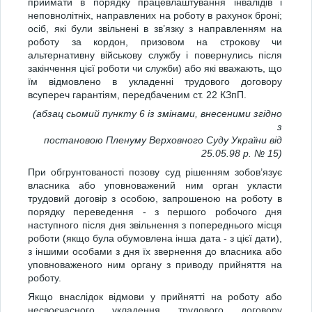
приймати в порядку працевлаштування інвалідів і
неповнолітніх, направлених на роботу в рахунок броні;
осіб, які були звільнені в зв’язку з направленням на
роботу за кордон, призовом на строкову чи
альтернативну військову службу і повернулись після
закінчення цієї роботи чи служби) або які вважають, що
їм відмовлено в укладенні трудового договору
всупереч гарантіям, передбаченим ст. 22 КЗпП.
(абзац сьомий пункту 6 із змінами, внесеними згідно
з
постановою Пленуму Верховного Суду України від
25.05.98 р. № 15)
При обгрунтованості позову суд рішенням зобов’язує
власника або уповноважений ним орган укласти
трудовий договір з особою, запрошеною на роботу в
порядку переведення - з першого робочого дня
наступного після дня звільнення з попереднього місця
роботи (якщо була обумовлена інша дата - з цієї дати),
з іншими особами з дня їх звернення до власника або
уповноваженого ним органу з приводу прийняття на
роботу.
Якщо внаслідок відмови у прийнятті на роботу або
несвоєчасного укладення трудового договору