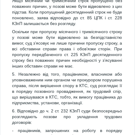
Якщо місячний чи тримісячний строк пропущено без
поважних причин, у позові може бути відмовлено з цих
підстав. Коли пропущений десятиденний строк не буде
поновлено, заява відповідно до ст. 85 ЦПК і ст. 228
КЗпП залишається без розгляду.
Оскільки при пропуску місячного і тримісячного строку
у позові може бути відмовлено за безпідставністю
вимог, суд з’ясовує не лише причини пропуску строку, а
всі обставини справи права і обов’язки сторін. При
пропуску передбаченого ст. 225 КЗпП десятиденного
строку без поважних причин необхідності у з’ясуванні
інших обставин справи не має.
5. Незалежно від того, працівником, власником або
уповноваженим ним органом чи прокурором порушена
справа, після вирішення спору в КТС, суд розглядає її
в порядку позовного провадження, як трудовий спір,
що вирішувався в КТС, тобто, як вимогу працівника до
підприємства, установи, організації.
6. Відповідно до ч. 2 ст. 232 КЗпП суди безпосередньо
розглядають позови про укладення трудових
договорів:
- працівників, запрошених на роботу в порядку