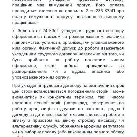
працівник мав вимушений прогул, його оплата
провадиться стосовно до правил ч. 2 ст. 235 КЗпП про
оплату вимушеного прогулу незаконно звільненому
працівникові.
7. Згідно зі ст. 24 КЗпП укладення трудового договору
оформляється наказом чи розпорядженням власника
підприємства, установи, організації чи уповноваженого
ним органу. Фактичний допуск до роботи вважається
укладенням трудового договору незалежно від того, чи
було прийняття на роботу належним чином
оформлене, якщо робота провадилась за
розпорядженням чи з відома власника або
уповноваженого ним органу.
При укладенні трудового договору на визначений строк
цей строк встановлюється погодженням сторін і може
визначатись як конкретним терміном, так і часом
настання певної події (наприклад, повернення на
роботу працівниці з відпустки по вагітності, родах і
догляду за дитиною; особи, яка звільнилась з роботи в
зв’язку з призовом на дійсну строкову військову чи
альтернативну службу, обранням народним депутатом
чи на виборну посаду (або виконанням певного обсягу