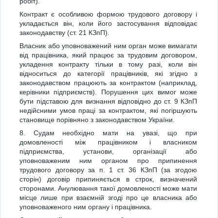
робіт).
Контракт є особливою формою трудового договору і
укладається він, коли його застосування відповідає
законодавству (ст. 21 КЗпП).
Власник або уповноважений ним орган може вимагати
від працівника, який працює за трудовим договором,
укладення контракту тільки в тому разі, коли він
відноситься до категорії працівників, які згідно з
законодавством працюють за контрактом (наприклад,
керівники підприємств). Порушення цих вимог може
бути підставою для визнання відповідно до ст. 9 КЗпП
недійсними умов праці за контрактом, які погіршують
становище порівняно з законодавством України.
8. Судам необхідно мати на увазі, що при
домовленості між працівником і власником
підприємства, установи, організації або
уповноваженим ним органом про припинення
трудового договору за п. 1 ст. 36 КЗпП (за згодою
сторін) договір припиняється в строк, визначений
сторонами. Анулювання такої домовленості може мати
місце лише при взаємній згоді про це власника або
уповноваженого ним органу і працівника.