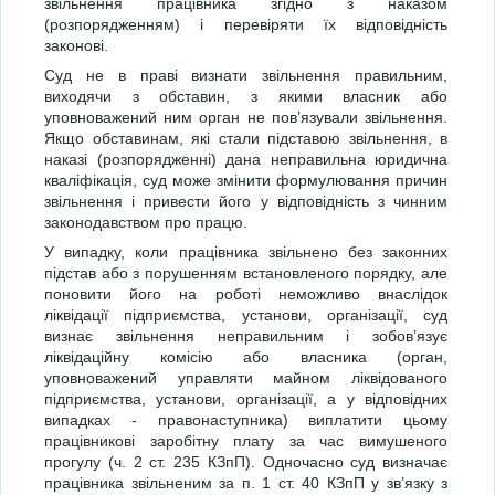
звільнення працівника згідно з наказом
(розпорядженням) і перевіряти їх відповідність
законові.
Суд не в праві визнати звільнення правильним,
виходячи з обставин, з якими власник або
уповноважений ним орган не пов’язували звільнення.
Якщо обставинам, які стали підставою звільнення, в
наказі (розпорядженні) дана неправильна юридична
кваліфікація, суд може змінити формулювання причин
звільнення і привести його у відповідність з чинним
законодавством про працю.
У випадку, коли працівника звільнено без законних
підстав або з порушенням встановленого порядку, але
поновити його на роботі неможливо внаслідок
ліквідації підприємства, установи, організації, суд
визнає звільнення неправильним і зобов’язує
ліквідаційну комісію або власника (орган,
уповноважений управляти майном ліквідованого
підприємства, установи, організації, а у відповідних
випадках - правонаступника) виплатити цьому
працівникові заробітну плату за час вимушеного
прогулу (ч. 2 ст. 235 КЗпП). Одночасно суд визначає
працівника звільненим за п. 1 ст. 40 КЗпП у зв’язку з