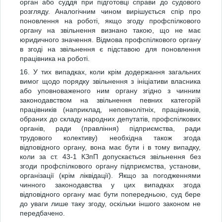
орган або суддя при підготовці справи до судового
розгляду. Аналогічним чином вирішується спір про
поновлення на роботі, якщо згоду профспілкового
органу на звільнення визнано такою, що не має
юридичного значення. Відмова профспілкового органу
в згоді на звільнення є підставою для поновлення
працівника на роботі.
16. У тих випадках, коли крім додержання загальних
вимог щодо порядку звільнення з ініціативи власника
або уповноваженого ним органу згідно з чинним
законодавством на звільнення певних категорій
працівників (наприклад, неповнолітніх, працівників,
обраних до складу народних депутатів, профспілкових
органів, ради (правління) підприємства, ради
трудового колективу) необхідна також згода
відповідного органу, вона має бути і в тому випадку,
коли за ст. 43-1 КЗпП допускається звільнення без
згоди профспілкового органу підприємства, установи,
організації (крім ліквідації). Якщо за погодженнями
чинного законодавства у цих випадках згода
відповідного органу має бути попередньою, суд бере
до уваги лише таку згоду, оскільки іншого законом не
передбачено.