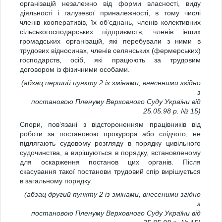
організацій незалежно від форми власності, виду
діяльності і галузевої приналежності, в тому числі
членів кооперативів, їх об’єднань, членів колективних
сільськогосподарських підприємств, членів інших
громадських організацій, які перебували з ними в
трудових відносинах, членів селянських (фермерських)
господарств, осіб, які працюють за трудовим
договором із фізичними особами.
(абзац перший пункту 2 із змінами, внесеними згідно
з
постановою Пленуму Верховного Суду України від
25.05.98 р. № 15)
Спори, пов’язані з відстороненням працівників від
роботи за постановою прокурора або слідчого, не
підлягають судовому розгляду в порядку цивільного
судочинства, а вирішуються в порядку, встановленому
для оскарження постанов цих органів. Після
скасування такої постанови трудовий спір вирішується
в загальному порядку.
(абзац другий пункту 2 із змінами, внесеними згідно
з
постановою Пленуму Верховного Суду України від