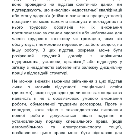
воно проведено на підставі фактичних даних, які
підтверджують, що внаслідок недостатньої кваліфікації
або стану здоров’я (стійкого зниження працездатності)
працівник не може належно виконувати покладених на
нього трудових обов’язків чи їх виконання
протипоказано за станом здоров’я або небезпечне для
членів трудового колективу чи громадян, яких він
обслуговує, і неможливо перевести, за його згодою, на
іншу роботу. З цих підстав, зокрема, може бути
розірваний трудовий договір з керівником
підприємства, установи, організації або підрозділу у
зв’язку з нездатністю забезпечити залежну дисципліну
праці у відповідній структурі.
Не можна визнати законним звільнення з цих підстав
лише з мотивів відсутності спеціальної освіти
(диплома), якщо відповідно до чинного законодавства
наявність її не є обов’язковою умовою виконання
роботи, обумовленої трудовим договором. Проте у
випадках, коли згідно з законодавством виконання
певної роботи допускається після надання в
установленому порядку спеціального права (водії
автомобільного та електротранспорту тощо),
позбавлення цього права може бути підставою для