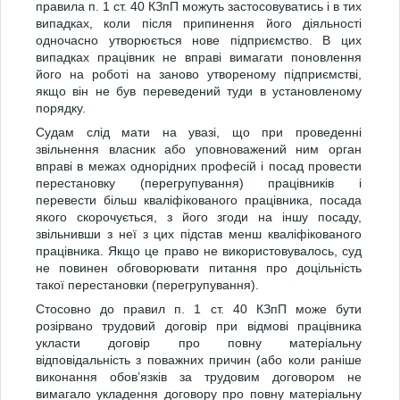
правила п. 1 ст. 40 КЗпП можуть застосовуватись і в тих
випадках, коли після припинення його діяльності
одночасно утворюється нове підприємство. В цих
випадках працівник не вправі вимагати поновлення
його на роботі на заново утвореному підприємстві,
якщо він не був переведений туди в установленому
порядку.
Судам слід мати на увазі, що при проведенні
звільнення власник або уповноважений ним орган
вправі в межах однорідних професій і посад провести
перестановку (перегрупування) працівників і
перевести більш кваліфікованого працівника, посада
якого скорочується, з його згоди на іншу посаду,
звільнивши з неї з цих підстав менш кваліфікованого
працівника. Якщо це право не використовувалось, суд
не повинен обговорювати питання про доцільність
такої перестановки (перегрупування).
Стосовно до правил п. 1 ст. 40 КЗпП може бути
розірвано трудовий договір при відмові працівника
укласти договір про повну матеріальну
відповідальність з поважних причин (або коли раніше
виконання обов’язків за трудовим договором не
вимагало укладення договору про повну матеріальну