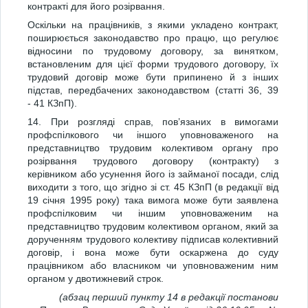
контракті для його розірвання.
Оскільки на працівників, з якими укладено контракт,
поширюється законодавство про працю, що регулює
відносини по трудовому договору, за винятком,
встановленим для цієї форми трудового договору, їх
трудовий договір може бути припинено й з інших
підстав, передбачених законодавством (статті 36, 39
- 41 КЗпП).
14. При розгляді справ, пов’язаних в вимогами
профспілкового чи іншого уповноваженого на
представництво трудовим колективом органу про
розірвання трудового договору (контракту) з
керівником або усунення його із займаної посади, слід
виходити з того, що згідно зі ст. 45 КЗпП (в редакції від
19 січня 1995 року) така вимога може бути заявлена
профспілковим чи іншим уповноваженим на
представництво трудовим колективом органом, який за
дорученням трудового колективу підписав колективний
договір, і вона може бути оскаржена до суду
працівником або власником чи уповноваженим ним
органом у двотижневий строк.
(абзац перший пункту 14 в редакції постанови