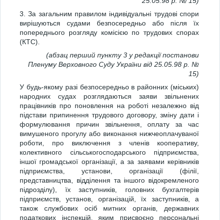
25.05.98 р. № 15)
3. За загальним правилом індивідуальні трудові спори
вирішуються судами безпосередньо або після їх
попереднього розгляду комісією по трудових спорах
(КТС).
(абзац перший пункту 3 у редакції постанови
Пленуму Верховного Суду України від 25.05.98 р. №
15)
У будь-якому разі безпосередньо в районних (міських)
народних судах розглядаються заяви звільнених
працівників про поновлення на роботі незалежно від
підстави припинення трудового договору, зміну дати і
формулювання причин звільнення, оплату за час
вимушеного прогулу або виконання нижчеоплачуваної
роботи, про виключення з членів кооперативу,
колективного сільськогосподарського підприємства,
іншої громадської організації, а за заявами керівників
підприємства, установи, організації (філії,
представництва, відділення та іншого відокремленого
підрозділу), їх заступників, головних бухгалтерів
підприємств, установ, організацій, їх заступників, а
також службових осіб митних органів, державних
податкових інспекцій, яким присвоєно персональні