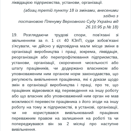
ліквідацією підприємства, установи, організації.
(абзац третій пункту 18 із змінами, внесеними
згідно з
постановою Пленуму Верховного Суду України від
26.10.95 р.№ 18)
19. Розглядаючи трудові спори, пов’язані зі
звільненням за п. 1 ст. 40 КЗпП, суди зобов’язані
з’ясувати, чи дійсно у відповідача мали місце зміни в
організації виробництва і праці, зокрема, ліквідація,
реорганізація або перепрофілювання підприємства,
установи, організації, скорочення чисельності або
штату працівників, чи додержано власником або
уповноваженим ним органом норм законодавства, що
регулюють вивільнення працівника, які є докази щодо
змін в організації виробництва і праці, про те, що
працівник відмовився від переведення на іншу роботу
або що власник або уповноважений ним орган не мав
можливості перевести працівника з його згоди на іншу
роботу на тому ж підприємстві, в установі, організації,
чи не користувався вивільнюваний працівник
переважним правом на залишення на роботі та чи
попереджувався він за 2 місяці про наступне
вивільнення.