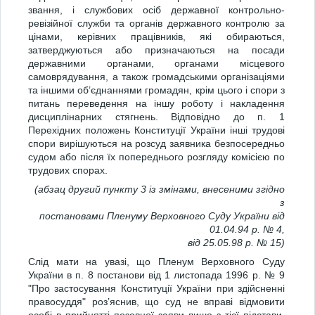
звання, і службових осіб державної контрольно-
ревізійної служби та органів державного контролю за
цінами, керівних працівників, які обираються,
затверджуються або призначаються на посади
державними органами, органами місцевого
самоврядування, а також громадськими організаціями
та іншими об’єднаннями громадян, крім цього і спори з
питань переведення на іншу роботу і накладення
дисциплінарних стягнень. Відповідно до п. 1
Перехідних положень Конституції України інші трудові
спори вирішуються на розсуд заявника безпосередньо
судом або після їх попереднього розгляду комісією по
трудових спорах.
(абзац другий пункту 3 із змінами, внесеними згідно
з
постановами Пленуму Верховного Суду України від
01.04.94 р. № 4,
від 25.05.98 р. № 15)
Слід мати на увазі, що Пленум Верховного Суду
України в п. 8 постанови від 1 листопада 1996 р. № 9
"Про застосування Конституції України при здійсненні
правосуддя" роз’яснив, що суд не вправі відмовити