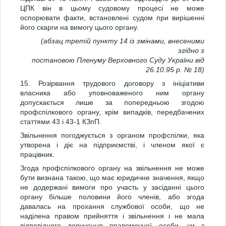
ЦПК він в цьому судовому процесі не може
оспорювати факти, встановлені судом при вирішенні
його скарги на вимогу цього органу.
(абзац третій пункту 14 із змінами, внесеними
згідно з
постановою Пленуму Верховного Суду України від
26.10.95 р. № 18)
15. Розірвання трудового договору з ініціативи
власника або уповноваженого ним органу
допускається лише за попередньою згодою
профспілкового органу, крім випадків, передбачених
статтями 43 і 43-1 КЗпП.
Звільнення погоджується з органом профспілки, яка
утворена і діє на підприємстві, і членом якої є
працівник.
Згода профспілкового органу на звільнення не може
бути визнана такою, що має юридичне значення, якщо
не додержані вимоги про участь у засіданні цього
органу більше половини його членів, або згода
давалась на прохання службової особи, що не
наділена правом прийняття і звільнення і не мала
відповідного доручення правомочної особи, чи з