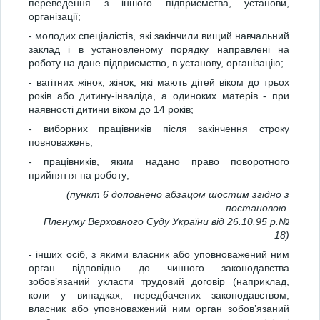
переведення з іншого підприємства, установи,
організації;
- молодих спеціалістів, які закінчили вищий навчальний
заклад і в установленому порядку направлені на
роботу на дане підприємство, в установу, організацію;
- вагітних жінок, жінок, які мають дітей віком до трьох
років або дитину-інваліда, а одиноких матерів - при
наявності дитини віком до 14 років;
- виборних працівників після закінчення строку
повноважень;
- працівників, яким надано право поворотного
прийняття на роботу;
(пункт 6 доповнено абзацом шостим згідно з
постановою
Пленуму Верховного Суду України від 26.10.95 р.№
18)
- інших осіб, з якими власник або уповноважений ним
орган відповідно до чинного законодавства
зобов’язаний укласти трудовий договір (наприклад,
коли у випадках, передбачених законодавством,
власник або уповноважений ним орган зобов’язаний