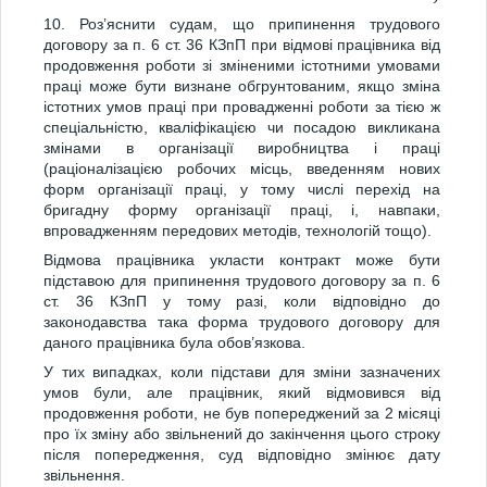
10. Роз’яснити судам, що припинення трудового
договору за п. 6 ст. 36 КЗпП при відмові працівника від
продовження роботи зі зміненими істотними умовами
праці може бути визнане обгрунтованим, якщо зміна
істотних умов праці при провадженні роботи за тією ж
спеціальністю, кваліфікацією чи посадою викликана
змінами в організації виробництва і праці
(раціоналізацією робочих місць, введенням нових
форм організації праці, у тому числі перехід на
бригадну форму організації праці, і, навпаки,
впровадженням передових методів, технологій тощо).
Відмова працівника укласти контракт може бути
підставою для припинення трудового договору за п. 6
ст. 36 КЗпП у тому разі, коли відповідно до
законодавства така форма трудового договору для
даного працівника була обов’язкова.
У тих випадках, коли підстави для зміни зазначених
умов були, але працівник, який відмовився від
продовження роботи, не був попереджений за 2 місяці
про їх зміну або звільнений до закінчення цього строку
після попередження, суд відповідно змінює дату
звільнення.