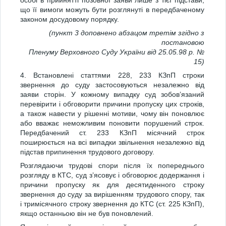
особі в прийнятті позовної заяви лише з тієї підстави,
що її вимоги можуть бути розглянуті в передбаченому
законом досудовому порядку.
(пункт 3 доповнено абзацом третім згідно з
постановою
Пленуму Верховного Суду України від 25.05.98 р. №
15)
4. Встановлені статтями 228, 233 КЗпП строки
звернення до суду застосовуються незалежно від
заяви сторін. У кожному випадку суд зобов’язаний
перевірити і обговорити причини пропуску цих строків,
а також навести у рішенні мотиви, чому він поновлює
або вважає неможливим поновити порушений строк.
Передбачений ст. 233 КЗпП місячний строк
поширюється на всі випадки звільнення незалежно від
підстав припинення трудового договору.
Розглядаючи трудові спори після їх попереднього
розгляду в КТС, суд з’ясовує і обговорює додержання і
причини пропуску як для десятиденного строку
звернення до суду за вирішенням трудового спору, так
і тримісячного строку звернення до КТС (ст. 225 КЗпП),
якщо останньою він не був поновлений.