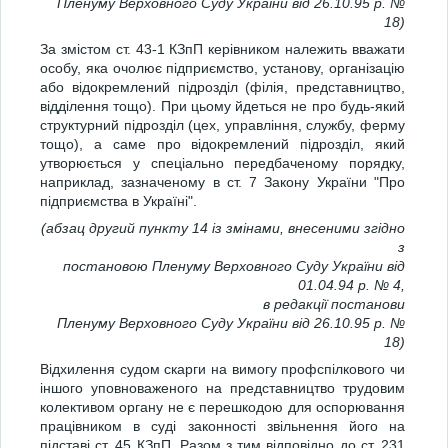
Пленуму Верховного Суду України від 26.10.95 р. №
18)
За змістом ст. 43-1 КЗпП керівником належить вважати
особу, яка очолює підприємство, установу, організацію
або відокремлений підрозділ (філія, представництво,
відділення тощо). При цьому йдеться не про будь-який
структурний підрозділ (цех, управління, службу, ферму
тощо), а саме про відокремлений підрозділ, який
утворюється у спеціально передбаченому порядку,
наприклад, зазначеному в ст. 7 Закону України "Про
підприємства в Україні".
(абзац другий пункту 14 із змінами, внесеними згідно
з
постановою Пленуму Верховного Суду України від
01.04.94 р. № 4,
в редакції постанови
Пленуму Верховного Суду України від 26.10.95 р. №
18)
Відхилення судом скарги на вимогу профспілкового чи
іншого уповноваженого на представництво трудовим
колективом органу не є перешкодою для оспорювання
працівником в суді законності звільнення його на
підставі ст. 45 КЗпП. Разом з тим відповідно до ст. 231