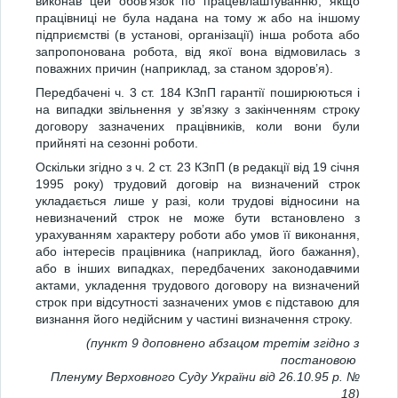
виконав цей обов’язок по працевлаштуванню, якщо
працівниці не була надана на тому ж або на іншому
підприємстві (в установі, організації) інша робота або
запропонована робота, від якої вона відмовилась з
поважних причин (наприклад, за станом здоров’я).
Передбачені ч. 3 ст. 184 КЗпП гарантії поширюються і
на випадки звільнення у зв’язку з закінченням строку
договору зазначених працівників, коли вони були
прийняті на сезонні роботи.
Оскільки згідно з ч. 2 ст. 23 КЗпП (в редакції від 19 січня
1995 року) трудовий договір на визначений строк
укладається лише у разі, коли трудові відносини на
невизначений строк не може бути встановлено з
урахуванням характеру роботи або умов її виконання,
або інтересів працівника (наприклад, його бажання),
або в інших випадках, передбачених законодавчими
актами, укладення трудового договору на визначений
строк при відсутності зазначених умов є підставою для
визнання його недійсним у частині визначення строку.
(пункт 9 доповнено абзацом третім згідно з
постановою
Пленуму Верховного Суду України від 26.10.95 р. №
18)