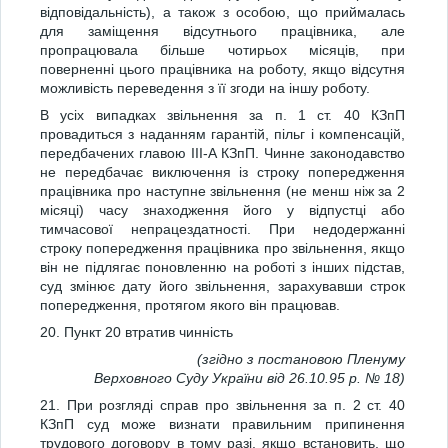
відповідальність), а також з особою, що приймалась
для заміщення відсутнього працівника, але
пропрацювала більше чотирьох місяців, при
поверненні цього працівника на роботу, якщо відсутня
можливість переведення з її згоди на іншу роботу.
В усіх випадках звільнення за п. 1 ст. 40 КЗпП
провадиться з наданням гарантій, пільг і компенсацій,
передбачених главою III-А КЗпП. Чинне законодавство
не передбачає виключення із строку попередження
працівника про наступне звільнення (не менш ніж за 2
місяці) часу знаходження його у відпустці або
тимчасової непрацездатності. При недодержанні
строку попередження працівника про звільнення, якщо
він не підлягає поновленню на роботі з інших підстав,
суд змінює дату його звільнення, зарахувавши строк
попередження, протягом якого він працював.
20. Пункт 20 втратив чинність
(згідно з постановою Пленуму
Верховного Суду України від 26.10.95 р. № 18)
21. При розгляді справ про звільнення за п. 2 ст. 40
КЗпП суд може визнати правильним припинення
трудового договору в тому разі, якщо встановить, що