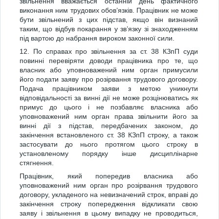
звільнення вважається останній день фактичного
виконання ним трудових обов’язків. Працівник не може
бути звільнений з цих підстав, якщо він визнаний
таким, що відбув покарання у зв’язку зі знаходженням
під вартою до набрання вироком законної сили.
12. По справах про звільнення за ст. 38 КЗпП суди
повинні перевіряти доводи працівника про те, що
власник або уповноважений ним орган примусили
його подати заяву про розірвання трудового договору.
Подача працівником заяви з метою уникнути
відповідальності за винні дії не може розцінюватись як
примус до цього і не позбавляє власника або
уповноважений ним орган права звільнити його за
винні дії з підстав, передбачених законом, до
закінчення встановленого ст. 38 КЗпП строку, а також
застосувати до нього протягом цього строку в
установленому порядку інше дисциплінарне
стягнення.
Працівник, який попередив власника або
уповноважений ним орган про розірвання трудового
договору, укладеного на невизначений строк, вправі до
закінчення строку попередження відкликати свою
заяву і звільнення в цьому випадку не проводиться,