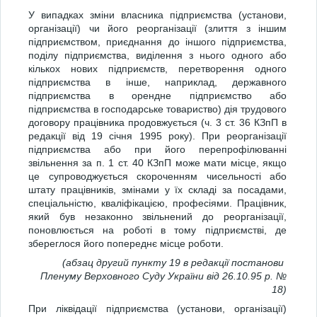
У випадках зміни власника підприємства (установи,
організації) чи його реорганізації (злиття з іншим
підприємством, приєднання до іншого підприємства,
поділу підприємства, виділення з нього одного або
кількох нових підприємств, перетворення одного
підприємства в інше, наприклад, державного
підприємства в орендне підприємство або
підприємства в господарське товариство) дія трудового
договору працівника продовжується (ч. 3 ст. 36 КЗпП в
редакції від 19 січня 1995 року). При реорганізації
підприємства або при його перепрофілюванні
звільнення за п. 1 ст. 40 КЗпП може мати місце, якщо
це супроводжується скороченням чисельності або
штату працівників, змінами у їх складі за посадами,
спеціальністю, кваліфікацією, професіями. Працівник,
який був незаконно звільнений до реорганізації,
поновлюється на роботі в тому підприємстві, де
збереглося його попереднє місце роботи.
(абзац другий пункту 19 в редакції постанови
Пленуму Верховного Суду України від 26.10.95 р. №
18)
При ліквідації підприємства (установи, організації)