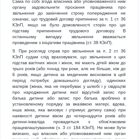
Сама по собі згода власника або уповноваженого ним
органу задовольнити прохання працівника про
звільнення до закінчення строку попередження не
означає, що трудовий договір припинено за п. 1 ст. 36
КЗпП, якщо не було домовленості сторін про цю
підставу припинення трудового договору. В
останньому випадку звільнення вважається
проведеним з ініціативи працівника (ст. 38 КЗпП).
9. При розгляді справ про звільнення за п. 2 ст. 36
КЗпП судам слід враховувати, що звільнення з цих
підстав вагітних жінок і жінок, які мають дітей віком до
трьох років (або понад три роки, але не більше, ніж до
6 років, якщо дитина за медичним висновком в цей
період потребує домашнього догляду), одиноких
матерів (жінка, яка не перебуває у шлюбі і у свідоцтві
про народження дитини якої відсутній запис про
батька дитини або запис про батька зроблено в
установленому порядку за вказівкою матері, вдова,
інша жінка, яка виховує і утримує дитину сама) при
наявності дитини віком до чотирнадцяти років або
дитини-інваліда провадиться з обов’язковим
працевлаштуванням (ч. 3 ст. 184 КЗпП). Не може бути
визнано, що власник або уповноважений ним орган