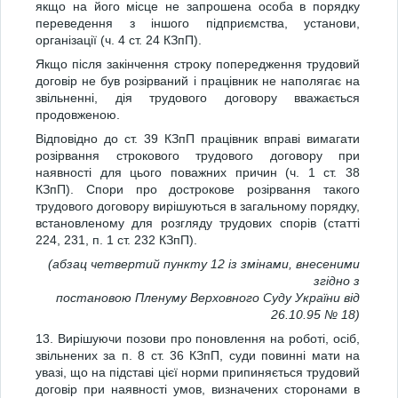
якщо на його місце не запрошена особа в порядку
переведення з іншого підприємства, установи,
організації (ч. 4 ст. 24 КЗпП).
Якщо після закінчення строку попередження трудовий
договір не був розірваний і працівник не наполягає на
звільненні, дія трудового договору вважається
продовженою.
Відповідно до ст. 39 КЗпП працівник вправі вимагати
розірвання строкового трудового договору при
наявності для цього поважних причин (ч. 1 ст. 38
КЗпП). Спори про дострокове розірвання такого
трудового договору вирішуються в загальному порядку,
встановленому для розгляду трудових спорів (статті
224, 231, п. 1 ст. 232 КЗпП).
(абзац четвертий пункту 12 із змінами, внесеними
згідно з
постановою Пленуму Верховного Суду України від
26.10.95 № 18)
13. Вирішуючи позови про поновлення на роботі, осіб,
звільнених за п. 8 ст. 36 КЗпП, суди повинні мати на
увазі, що на підставі цієї норми припиняється трудовий
договір при наявності умов, визначених сторонами в