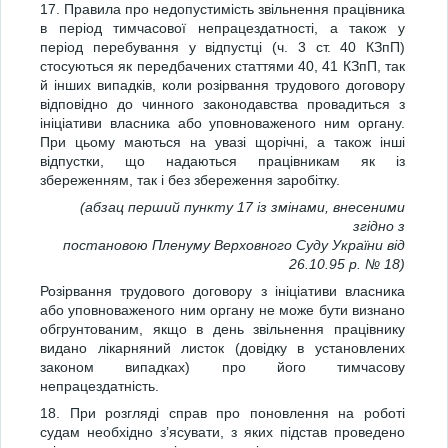
17. Правила про недопустимість звільнення працівника
в період тимчасової непрацездатності, а також у
період перебування у відпустці (ч. 3 ст. 40 КЗпП)
стосуються як передбачених статтями 40, 41 КЗпП, так
й інших випадків, коли розірвання трудового договору
відповідно до чинного законодавства провадиться з
ініціативи власника або уповноваженого ним органу.
При цьому маються на увазі щорічні, а також інші
відпустки, що надаються працівникам як із
збереженням, так і без збереження заробітку.
(абзац перший пункту 17 із змінами, внесеними
згідно з
постановою Пленуму Верховного Суду України від
26.10.95 р. № 18)
Розірвання трудового договору з ініціативи власника
або уповноваженого ним органу не може бути визнано
обгрунтованим, якщо в день звільнення працівнику
видано лікарняний листок (довідку в установлених
законом випадках) про його тимчасову
непрацездатність.
18. При розгляді справ про поновлення на роботі
судам необхідно з’ясувати, з яких підстав проведено