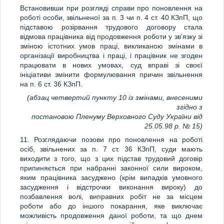
Встановивши при розгляді справи про поновлення на
роботі особи, звільненої за п. 3 чи п. 4 ст. 40 КЗпП, що
підставою розірвання трудового договору стала
відмова працівника від продовження роботи у зв’язку зі
зміною істотних умов праці, викликаною змінами в
організації виробництва і праці, і працівник не згоден
працювати в нових умовах, суд вправі зі своєї
ініціативи змінити формулювання причин звільнення
на п. 6 ст. 36 КЗпП.
(абзац четвертий пункту 10 із змінами, внесеними
згідно з
постановою Пленуму Верховного Суду України від
25.05.98 р. № 15)
11. Розглядаючи позови про поновлення на роботі
осіб, звільнених за п. 7 ст. 36 КЗпП, суди мають
виходити з того, що з цих підстав трудовий договір
припиняється при набранні законної сили вироком,
яким працівника засуджено (крім випадків умовного
засудження і відстрочки виконання вироку) до
позбавлення волі, виправних робіт не за місцем
роботи або до іншого покарання, яке виключає
можливість продовження даної роботи, та що днем