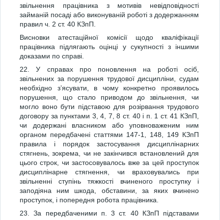
звільнення працівника з мотивів невідповідності
займаній посаді або виконуваній роботі з додержанням
правил ч. 2 ст. 40 КЗпП.
Висновки атестаційної комісії щодо кваліфікації
працівника підлягають оцінці у сукупності з іншими
доказами по справі.
22. У справах про поновлення на роботі осіб,
звільнених за порушення трудової дисципліни, судам
необхідно з’ясувати, в чому конкретно проявилось
порушення, що стало приводом до звільнення, чи
могло воно бути підставою для розірвання трудового
договору за пунктами 3, 4, 7, 8 ст. 40 і п. 1 ст. 41 КЗпП,
чи додержані власником або уповноваженим ним
органом передбачені статтями 147-1, 148, 149 КЗпП
правила і порядок застосування дисциплінарних
стягнень, зокрема, чи не закінчився встановлений для
цього строк, чи застосовувалось вже за цей проступок
дисциплінарне стягнення, чи враховувались при
звільненні ступінь тяжкості вчиненого проступку і
заподіяна ним шкода, обставини, за яких вчинено
проступок, і попередня робота працівника.
23. За передбаченими п. 3 ст. 40 КЗпП підставами