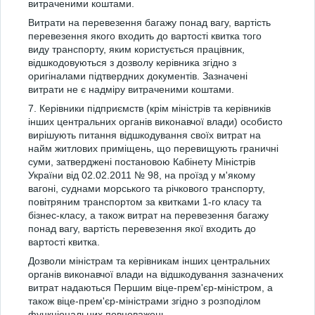
витраченими коштами.
Витрати на перевезення багажу понад вагу, вартість
перевезення якого входить до вартості квитка того
виду транспорту, яким користується працівник,
відшкодовуються з дозволу керівника згідно з
оригіналами підтвердних документів. Зазначені
витрати не є надміру витраченими коштами.
7. Керівники підприємств (крім міністрів та керівників
інших центральних органів виконавчої влади) особисто
вирішують питання відшкодування своїх витрат на
найм житлових приміщень, що перевищують граничні
суми, затверджені постановою Кабінету Міністрів
України від 02.02.2011 № 98, на проїзд у м'якому
вагоні, суднами морського та річкового транспорту,
повітряним транспортом за квитками 1-го класу та
бізнес-класу, а також витрат на перевезення багажу
понад вагу, вартість перевезення якої входить до
вартості квитка.
Дозволи міністрам та керівникам інших центральних
органів виконавчої влади на відшкодування зазначених
витрат надаються Першим віце-прем'єр-міністром, а
також віце-прем'єр-міністрами згідно з розподілом
функціональних повноважень.