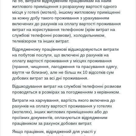
№ 98, витрати відрядженим працівникам на найм
житлового приміщення з розрахунку вартості одного
місця у готелі (мотелі), іншому житловому приміщенні
за кожну добу такого проживання з урахуванням
включених до рахунків на оплату вартості проживання
витрат на користування телефоном (крім витрат на
службові телефонні розмови), холодильником,
телевізором та інших витрат.
Відрядженому працівникові відшкодовуються витрати
на побутові послуги, що включені до рахунків на
оплату вартості проживання у місцях проживання
(прання, чищення, лагодження та прасування одягу,
взуття чи білизни), але не більш як 10 відсотків сум
добових витрат за всі дні проживання.
Відшкодування витрат на службові телефонні розмови
проводяться в розмірах за погодженням з керівником.
Витрати на харчування, вартість якого включена до
рахунків на оплату вартості проживання у готелях
(мотелях), інших житлових приміщеннях або до
проїзних документів, оплачуються відрядженим
працівником за рахунок добових витрат.
Якщо працівник, відряджений для участі у