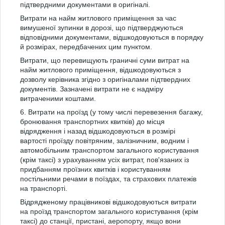
підтвердними документами в оригіналі.
Витрати на найм житлового приміщення за час
вимушеної зупинки в дорозі, що підтверджуються
відповідними документами, відшкодовуються в порядку
й розмірах, передбачених цим пунктом.
Витрати, що перевищують граничні суми витрат на
найм житлового приміщення, відшкодовуються з
дозволу керівника згідно з оригіналами підтвердних
документів. Зазначені витрати не є надміру
витраченими коштами.
6. Витрати на проїзд (у тому числі перевезення багажу,
бронювання транспортних квитків) до місця
відрядження і назад відшкодовуються в розмірі
вартості проїзду повітряним, залізничним, водним і
автомобільним транспортом загального користування
(крім таксі) з урахуванням усіх витрат, пов'язаних із
придбанням проїзних квитків і користуванням
постільними речами в поїздах, та страхових платежів
на транспорті.
Відрядженому працівникові відшкодовуються витрати
на проїзд транспортом загального користування (крім
таксі) до станції, пристані, аеропорту, якщо вони