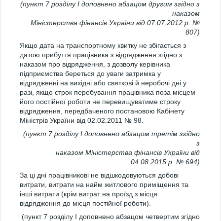
(пункт 7 розділу І доповнено абзацом другим згідно з
наказом
Міністерства фінансів України від 07.07.2012 р. №
807)
Якщо дата на транспортному квитку не збігається з
датою прибуття працівника з відрядження згідно з
наказом про відрядження, з дозволу керівника
підприємства береться до уваги затримка у
відрядженні на вихідні або святкові й неробочі дні у
разі, якщо строк перебування працівника поза місцем
його постійної роботи не перевищуватиме строку
відрядження, передбаченого постановою Кабінету
Міністрів України від 02.02.2011 № 98.
(пункт 7 розділу І доповнено абзацом третім згідно
з
наказом Міністерства фінансів України від
04.08.2015 р. № 694)
За ці дні працівникові не відшкодовуються добові
витрати, витрати на найм житлового приміщення та
інші витрати (крім витрат на проїзд з місця
відрядження до місця постійної роботи).
(пункт 7 розділу І доповнено абзацом четвертим згідно