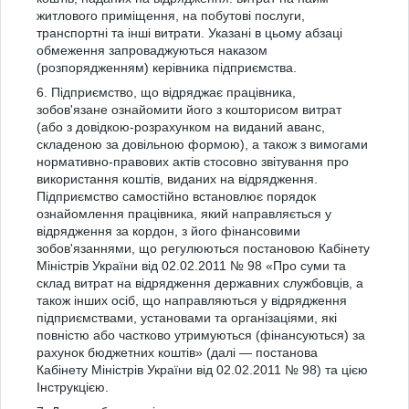
житлового приміщення, на побутові послуги,
транспортні та інші витрати. Указані в цьому абзаці
обмеження запроваджуються наказом
(розпорядженням) керівника підприємства.
6. Підприємство, що відряджає працівника,
зобов'язане ознайомити його з кошторисом витрат
(або з довідкою-розрахунком на виданий аванс,
складеною за довільною формою), а також з вимогами
нормативно-правових актів стосовно звітування про
використання коштів, виданих на відрядження.
Підприємство самостійно встановлює порядок
ознайомлення працівника, який направляється у
відрядження за кордон, з його фінансовими
зобов'язаннями, що регулюються постановою Кабінету
Міністрів України від 02.02.2011 № 98 «Про суми та
склад витрат на відрядження державних службовців, а
також інших осіб, що направляються у відрядження
підприємствами, установами та організаціями, які
повністю або частково утримуються (фінансуються) за
рахунок бюджетних коштів» (далі — постанова
Кабінету Міністрів України від 02.02.2011 № 98) та цією
Інструкцією.