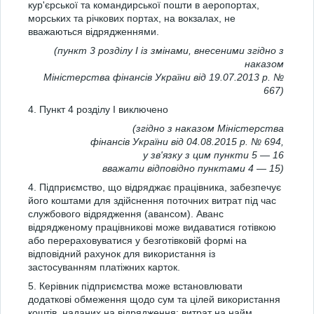
кур'єрської та командирської пошти в аеропортах,
морських та річкових портах, на вокзалах, не
вважаються відрядженнями.
(пункт 3 розділу I із змінами, внесеними згідно з
наказом
Міністерства фінансів України від 19.07.2013 р. №
667)
4. Пункт 4 розділу І виключено
(згідно з наказом Міністерства
фінансів України від 04.08.2015 р. № 694,
у зв'язку з цим пункти 5 — 16
вважати відповідно пунктами 4 — 15)
4. Підприємство, що відряджає працівника, забезпечує
його коштами для здійснення поточних витрат під час
службового відрядження (авансом). Аванс
відрядженому працівникові може видаватися готівкою
або перераховуватися у безготівковій формі на
відповідний рахунок для використання із
застосуванням платіжних карток.
5. Керівник підприємства може встановлювати
додаткові обмеження щодо сум та цілей використання
коштів, наданих на відрядження: витрат на найм