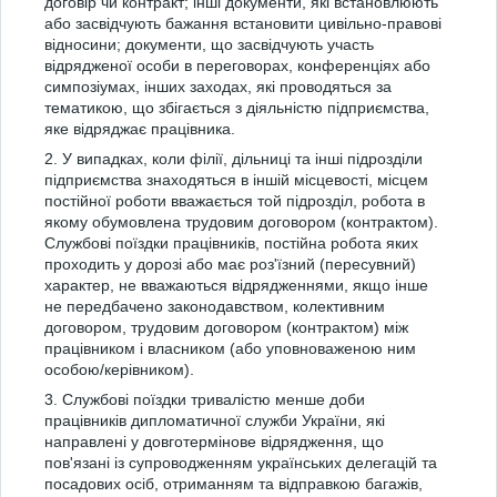
договір чи контракт; інші документи, які встановлюють
або засвідчують бажання встановити цивільно-правові
відносини; документи, що засвідчують участь
відрядженої особи в переговорах, конференціях або
симпозіумах, інших заходах, які проводяться за
тематикою, що збігається з діяльністю підприємства,
яке відряджає працівника.
2. У випадках, коли філії, дільниці та інші підрозділи
підприємства знаходяться в іншій місцевості, місцем
постійної роботи вважається той підрозділ, робота в
якому обумовлена трудовим договором (контрактом).
Службові поїздки працівників, постійна робота яких
проходить у дорозі або має роз'їзний (пересувний)
характер, не вважаються відрядженнями, якщо інше
не передбачено законодавством, колективним
договором, трудовим договором (контрактом) між
працівником і власником (або уповноваженою ним
особою/керівником).
3. Службові поїздки тривалістю менше доби
працівників дипломатичної служби України, які
направлені у довготермінове відрядження, що
пов'язані із супроводженням українських делегацій та
посадових осіб, отриманням та відправкою багажів,