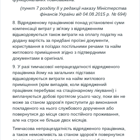
(пункт 7 розділу ІІ у редакції наказу Міністерства
фінансів України від 04.08.2015 р. № 694)
8. Відрядженому працівникові понад установлені суми
компенсації витрат у зв'язку з відрядженням
відшкодовуються також витрати на оплату податку на
додану вартість за придбані проїзні документи,
користування в поїздах постільними речами та найм
житлового приміщення згідно з підтвердними
документами в оригіналі.
9. У разі тимчасової непрацездатності відрядженого
працівника йому на загальних підставах
відшкодовуються витрати на найм житлового
приміщення (крім випадків, коли відряджений
працівник перебуває на стаціонарному лікуванні) і
виплачуються добові протягом усього часу, поки він не
може за станом здоров'я приступити до виконання
покладеного на нього службового доручення або
повернутися до місця свого постійного проживання,
але на строк не більше двох місяців.
Тимчасова непрацездатність відрядженого працівника,
а також неможливість за станом здоров'я повернутися