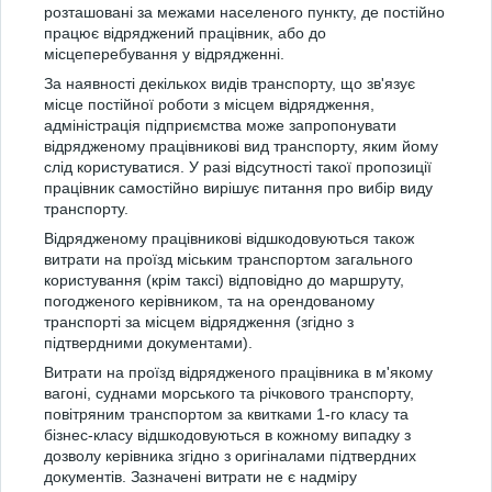
розташовані за межами населеного пункту, де постійно
працює відряджений працівник, або до
місцеперебування у відрядженні.
За наявності декількох видів транспорту, що зв'язує
місце постійної роботи з місцем відрядження,
адміністрація підприємства може запропонувати
відрядженому працівникові вид транспорту, яким йому
слід користуватися. У разі відсутності такої пропозиції
працівник самостійно вирішує питання про вибір виду
транспорту.
Відрядженому працівникові відшкодовуються також
витрати на проїзд міським транспортом загального
користування (крім таксі) відповідно до маршруту,
погодженого керівником, та на орендованому
транспорті за місцем відрядження (згідно з
підтвердними документами).
Витрати на проїзд відрядженого працівника в м'якому
вагоні, суднами морського та річкового транспорту,
повітряним транспортом за квитками 1-го класу та
бізнес-класу відшкодовуються в кожному випадку з
дозволу керівника згідно з оригіналами підтвердних
документів. Зазначені витрати не є надміру