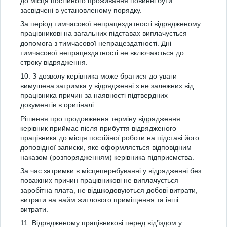
до місця постійного проживання повинні бути
засвідчені в установленому порядку.
За період тимчасової непрацездатності відрядженому
працівникові на загальних підставах виплачується
допомога з тимчасової непрацездатності. Дні
тимчасової непрацездатності не включаються до
строку відрядження.
10. З дозволу керівника може братися до уваги
вимушена затримка у відрядженні з не залежних від
працівника причин за наявності підтвердних
документів в оригіналі.
Рішення про продовження терміну відрядження
керівник приймає після прибуття відрядженого
працівника до місця постійної роботи на підставі його
доповідної записки, яке оформляється відповідним
наказом (розпорядженням) керівника підприємства.
За час затримки в місцеперебуванні у відрядженні без
поважних причин працівникові не виплачується
заробітна плата, не відшкодовуються добові витрати,
витрати на найм житлового приміщення та інші
витрати.
11. Відрядженому працівникові перед від'їздом у