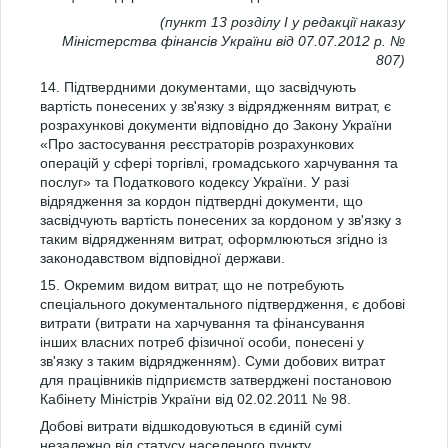
(пункт 13 розділу І у редакції наказу
Міністерства фінансів України від 07.07.2012 р. №
807)
14. Підтвердними документами, що засвідчують
вартість понесених у зв'язку з відрядженням витрат, є
розрахункові документи відповідно до Закону України
«Про застосування реєстраторів розрахункових
операцій у сфері торгівлі, громадського харчування та
послуг» та Податкового кодексу України. У разі
відрядження за кордон підтвердні документи, що
засвідчують вартість понесених за кордоном у зв'язку з
таким відрядженням витрат, оформлюються згідно із
законодавством відповідної держави.
15. Окремим видом витрат, що не потребують
спеціального документального підтвердження, є добові
витрати (витрати на харчування та фінансування
інших власних потреб фізичної особи, понесені у
зв'язку з таким відрядженням). Суми добових витрат
для працівників підприємств затверджені постановою
Кабінету Міністрів України від 02.02.2011 № 98.
Добові витрати відшкодовуються в єдиній сумі
незалежно від статусу населеного пункту.