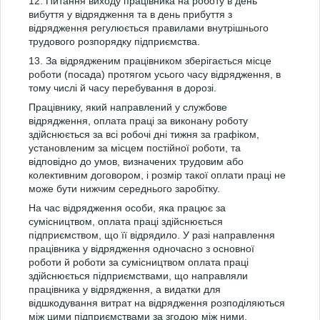
12. Питання виходу працівника на роботу в день
вибуття у відрядження та в день прибуття з
відрядження регулюється правилами внутрішнього
трудового розпорядку підприємства.
13. За відрядженим працівником зберігається місце
роботи (посада) протягом усього часу відрядження, в
тому числі й часу перебування в дорозі.
Працівнику, який направлений у службове
відрядження, оплата праці за виконану роботу
здійснюється за всі робочі дні тижня за графіком,
установленим за місцем постійної роботи, та
відповідно до умов, визначених трудовим або
колективним договором, і розмір такої оплати праці не
може бути нижчим середнього заробітку.
На час відрядження особи, яка працює за
сумісництвом, оплата праці здійснюється
підприємством, що її відрядило. У разі направлення
працівника у відрядження одночасно з основної
роботи й роботи за сумісництвом оплата праці
здійснюється підприємствами, що направляли
працівника у відрядження, а видатки для
відшкодування витрат на відрядження розподіляються
між цими підприємствами за згодою між ними.