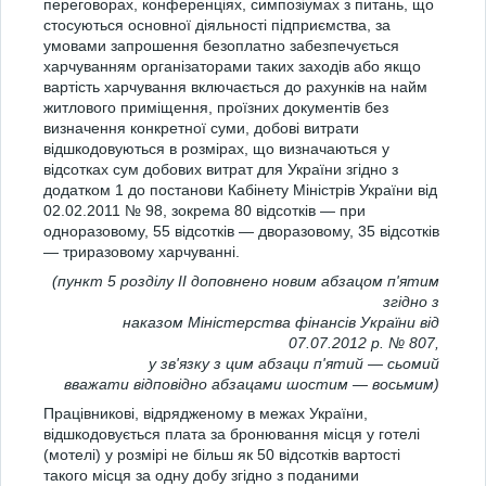
переговорах, конференціях, симпозіумах з питань, що
стосуються основної діяльності підприємства, за
умовами запрошення безоплатно забезпечується
харчуванням організаторами таких заходів або якщо
вартість харчування включається до рахунків на найм
житлового приміщення, проїзних документів без
визначення конкретної суми, добові витрати
відшкодовуються в розмірах, що визначаються у
відсотках сум добових витрат для України згідно з
додатком 1 до постанови Кабінету Міністрів України від
02.02.2011 № 98, зокрема 80 відсотків — при
одноразовому, 55 відсотків — дворазовому, 35 відсотків
— триразовому харчуванні.
(пункт 5 розділу ІІ доповнено новим абзацом п'ятим
згідно з
наказом Міністерства фінансів України від
07.07.2012 р. № 807,
у зв'язку з цим абзаци п'ятий — сьомий
вважати відповідно абзацами шостим — восьмим)
Працівникові, відрядженому в межах України,
відшкодовується плата за бронювання місця у готелі
(мотелі) у розмірі не більш як 50 відсотків вартості
такого місця за одну добу згідно з поданими