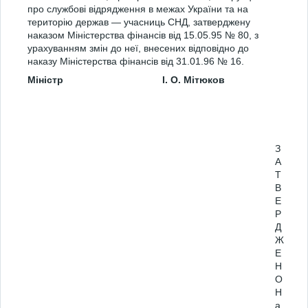
про службові відрядження в межах України та на
територію держав — учасниць СНД, затверджену
наказом Міністерства фінансів від 15.05.95 № 80, з
урахуванням змін до неї, внесених відповідно до
наказу Міністерства фінансів від 31.01.96 № 16.
Міністр
І. О. Мітюков
З
А
Т
В
Е
Р
Д
Ж
Е
Н
О
Н
а