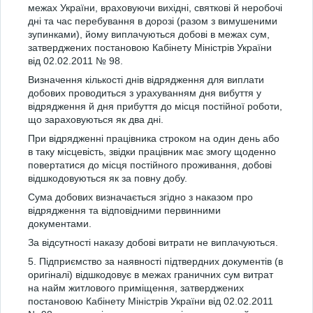
межах України, враховуючи вихідні, святкові й неробочі
дні та час перебування в дорозі (разом з вимушеними
зупинками), йому виплачуються добові в межах сум,
затверджених постановою Кабінету Міністрів України
від 02.02.2011 № 98.
Визначення кількості днів відрядження для виплати
добових проводиться з урахуванням дня вибуття у
відрядження й дня прибуття до місця постійної роботи,
що зараховуються як два дні.
При відрядженні працівника строком на один день або
в таку місцевість, звідки працівник має змогу щоденно
повертатися до місця постійного проживання, добові
відшкодовуються як за повну добу.
Сума добових визначається згідно з наказом про
відрядження та відповідними первинними
документами.
За відсутності наказу добові витрати не виплачуються.
5. Підприємство за наявності підтвердних документів (в
оригіналі) відшкодовує в межах граничних сум витрат
на найм житлового приміщення, затверджених
постановою Кабінету Міністрів України від 02.02.2011