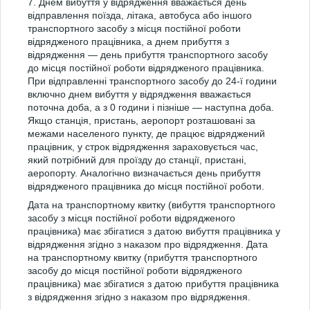
7. Днем вибуття у відрядження вважається день
відправлення поїзда, літака, автобуса або іншого
транспортного засобу з місця постійної роботи
відрядженого працівника, а днем прибуття з
відрядження — день прибуття транспортного засобу
до місця постійної роботи відрядженого працівника.
При відправленні транспортного засобу до 24-ї години
включно днем вибуття у відрядження вважається
поточна доба, а з 0 години і пізніше — наступна доба.
Якщо станція, пристань, аеропорт розташовані за
межами населеного пункту, де працює відряджений
працівник, у строк відрядження зараховується час,
який потрібний для проїзду до станції, пристані,
аеропорту. Аналогічно визначається день прибуття
відрядженого працівника до місця постійної роботи.
Дата на транспортному квитку (вибуття транспортного
засобу з місця постійної роботи відрядженого
працівника) має збігатися з датою вибуття працівника у
відрядження згідно з наказом про відрядження. Дата
на транспортному квитку (прибуття транспортного
засобу до місця постійної роботи відрядженого
працівника) має збігатися з датою прибуття працівника
з відрядження згідно з наказом про відрядження.