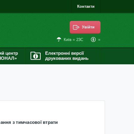
Контакти
Увійти
=
Київ = 23С
ий центр
Електронні версії
ІОНАЛ»
друкованих видань
ання з тимчасової втрати