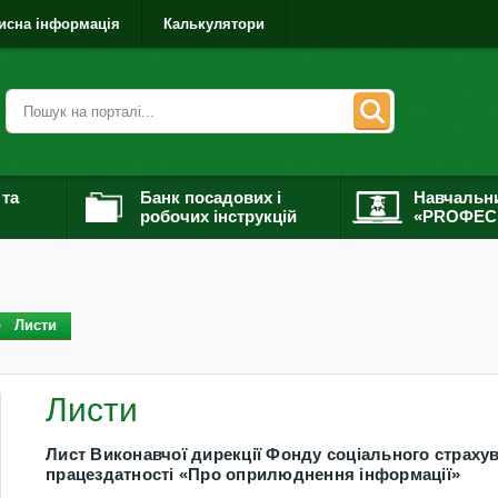
исна інформація
Калькулятори
 та
Банк посадових і
Навчальн
робочих інструкцій
«PROФЕС
Листи
Листи
Лист Виконавчої дирекції Фонду соціального страхув
працездатності «Про оприлюднення інформації»