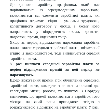
До денного заробітку працівника, який має
порівнюватись із середньоденним заробітком,
включаються всі елементи заробітної плати, які
працівник отримає згідно з умовами трудового,
колективного договору у місяці, в якому його
направляють у відрядження: оклад, доплати,
надбавки, премії, індексація тощо.
Якщо за період відрядження нарахована заробітна
плата нижче середньої заробітної плати, обчисленої
згідно із законодавством, тоді виплачується середня
заробітна плата.
У разі виплати середньої заробітної плати за
період відрядження премій за цей період не
нараховують.
Щодо врахування премій при обчисленні середньої
заробітної плати, виходячи з виплат за останні два
календарні місяці роботи, то пунктом 3 Порядку
визначено, що премії включаються в заробіток того
місяця, на який вони припадають згідно з
розрахунковою відомістю на заробітну плату. У разі,