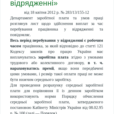
відрядженні»
від 18 квітня 2012 р. № 283/13/155-12
Департамент заробітної плати та умов праці
розглянув лист щодо здійснення виплат за час
перебування працівника у відрядженні та
повідомляє.
Весь період перебування у відрядженні є робочим
часом
працівника, за який відповідно до статті 121
Кодексу законів про працю України має
виплачуватись
заробітна плата
згідно з умовами
трудового або колективного договору,
в т. ч.
нараховуватись премії
,
якщо вони передбачені
цими умовами, і розмір такої оплати праці не може
бути нижчим середнього заробітку.
Для проведення розрахунку середньої заробітної
плати для порівняння її із денним заробітком
використовують норми Порядку обчислення
середньої заробітної плати, затвердженого
постановою Кабінету Міністрів України від 08.02.95
р. № 100 (далі — Порядок).