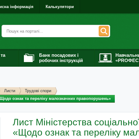
исна інформація
Калькулятори
 та
Банк посадових і
Навчальн
робочих інструкцій
«PROФЕС
Листи
Трудові спори
 «Щодо ознак та переліку малозначних правопорушень»
Лист Міністерства соціальної
«Щодо ознак та переліку ма