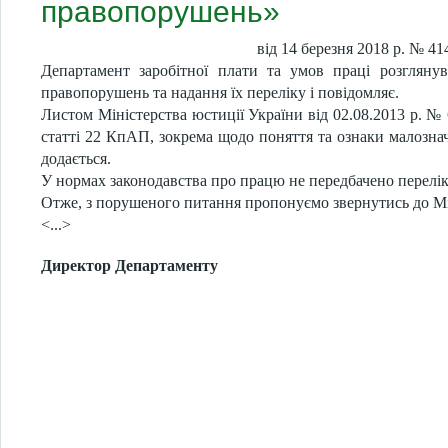
правопорушень»
від 14 березня 2018 р. № 41
Департамент заробітної плати та умов праці розгляну
правопорушень та надання їх переліку і повідомляє.
Листом Міністерства юстиції України від 02.08.2013 р. №
статті 22 КпАП, зокрема щодо поняття та ознаки малознач
додається.
У нормах законодавства про працю не передбачено перелі
Отже, з порушеного питання пропонуємо звернутись до Мі
<...>
Директор Департаменту О