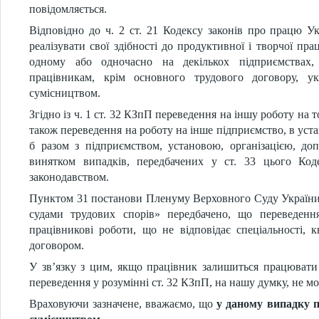
повідомляється.
Відповідно до ч. 2 ст. 21 Кодексу законів про працю 
реалізувати свої здібності до продуктивної і творчої пр
одному або одночасно на декількох підприємствах, 
працівникам, крім основного трудового договору, у
сумісництвом.
Згідно із ч. 1 ст. 32 КЗпП переведення на іншу роботу на то
також переведення на роботу на інше підприємство, в устан
б разом з підприємством, установою, організацією, доп
винятком випадків, передбачених у ст. 33 цього Код
законодавством.
Пунктом 31 постанови Пленуму Верховного Суду України в
судами трудових спорів» передбачено, що переведенн
працівникові роботи, що не відповідає спеціальності, к
договором.
У зв’язку з цим, якщо працівник залишиться працювати 
переведення у розумінні ст. 32 КЗпП, на нашу думку, не м
Враховуючи зазначене, вважаємо, що
у даному випадку п