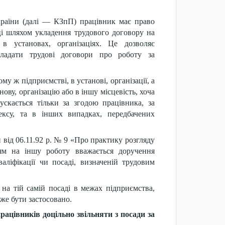
України (далі — КЗпП) працівник має право
аці шляхом укладення трудового договору на
в установах, організаціях. Це дозволяє
кладати трудові договори про роботу за
му ж підприємстві, в установі, організації, а
ову, організацію або в іншу місцевість, хоча
ускається тільки за згодою працівника, за
ексу, та в інших випадках, передбачених
ід 06.11.92 р. № 9 «Про практику розгляду
ям на іншу роботу вважається доручення
валіфікації чи посаді, визначеній трудовим
на тій самій посаді в межах підприємства,
оже бути застосовано.
рацівників доцільно звільняти з посади за