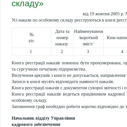
складу»
від 19 жовтня 2005 р.
Усі накази по особовому складу реєструються в книзі реєст
Дата та
Найменування
№
номер
/короткий
Ким напи
з/п
наказу
зміст/
1
2
3
4
Книга реєстрації наказів повинна бути пронумерована, п
та сургучною печаткою підприємства.
Вилучення аркушів з книги не допускається, направлення 
Записи в книзі мусять відповідати наявності наказів.
Книга реєстрації наказів є документом суворої звітності і 
Книга реєстрації наказів ведеться працівником кадрової 
особовому складу.
Заповнення граф необхідно робити коротко відповідно до з
Начальник відділу Управління
кадрового забезпечення Є