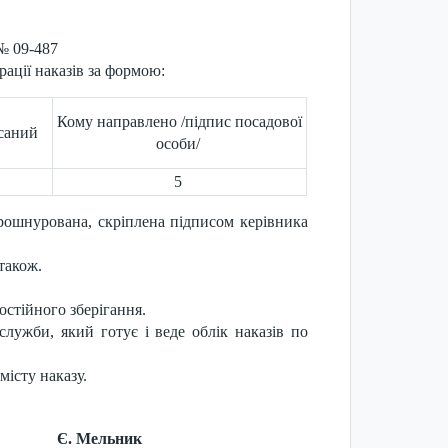
 № 09-487
рації наказів за формою:
Кому направлено /підпис посадової
саний
особи/
5
рошнурована, скріплена підписом керівника
також.
постійного зберігання.
служби, який готує і веде облік наказів по
місту наказу.
. Мельник