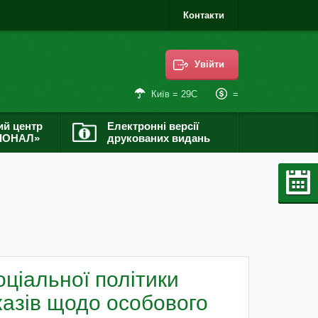
Контакти
Увійти
=
Київ = 29С
ий центр
Електронні версії
ІОНАЛ»
друкованих видань
оціальної політики
казів щодо особового