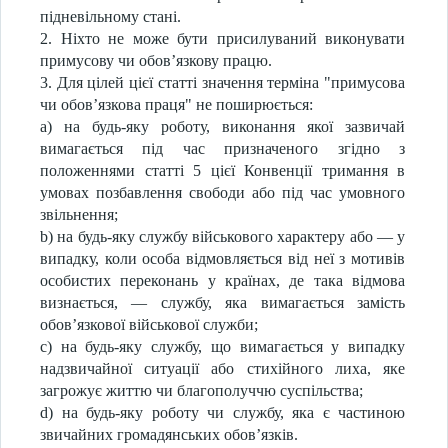
підневільному стані.
2. Ніхто не може бути присилуваний виконувати
примусову чи обов’язкову працю.
3. Для цілей цієї статті значення терміна "примусова
чи обов’язкова праця" не поширюється:
a) на будь-яку роботу, виконання якої зазвичай
вимагається під час призначеного згідно з
положеннями статті 5 цієї Конвенції тримання в
умовах позбавлення свободи або під час умовного
звільнення;
b) на будь-яку службу військового характеру або — у
випадку, коли особа відмовляється від неї з мотивів
особистих переконань у країнах, де така відмова
визнається, — службу, яка вимагається замість
обов’язкової військової служби;
c) на будь-яку службу, що вимагається у випадку
надзвичайної ситуації або стихійного лиха, яке
загрожує життю чи благополуччю суспільства;
d) на будь-яку роботу чи службу, яка є частиною
звичайних громадянських обов’язків.