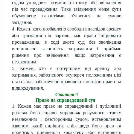
судом упродовж розумного строку або звільнення
під час провадження. Таке звільнення може бути
обумовлене гарантіями з’явитися на судове
засідання.
4. Кожен, кого позбавлено свободи внаслідок арешту
або тримання під вартою, має право ініціювати
провадження, в ході якого суд без зволікання
встановлює законність затримання і приймає
рішення про звільнення, якщо затримання є
незаконним.
5. Кожен, хто є потерпілим від арешту або
затримання, здійсненого всупереч положенням цієї
статті, має забезпечене правовою санкцією право на
відшкодування.
Стаття 6
Право на справедливий суд
1. Кожен має право на справедливий і публічний
розгляд його справи упродовж розумного строку
незалежним і безстороннім судом, встановленим
законом, який вирішить спір щодо його прав та
обов’язків цивільного характеру або встановить