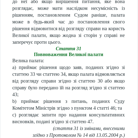
до неї або якщо вирішення питання, яке
вона
розглядає, може мати наслідком несумісність із
рішенням, постановленим Судом раніше, палата
може в будь-який час до постановлення свого
рішення відмовитися від розгляду справи на користь
Великої палати, якщо жодна зі сторін у справі не
заперечує проти цього.
Стаття 31
Повноваження Великої палати
Велика палата:
a) приймає рішення щодо заяв, поданих згідно зі
статтею 33 чи статтею 34, якщо палата відмовляється
від розгляду справи згідно зі статтею 30 або якщо
справу було передано їй на розгляд згідно зі статтею
43;
b) приймає рішення з питань, поданих Суду
Комітетом Міністрів згідно з пунктом 4 статті 46; та
c) розглядає запити про надання консультативних
висновків, подані згідно зі статтею 47.
(стаття 31 із змінами, внесеними
згідно з Протоколом № 14 від 13.05.2004 р.)