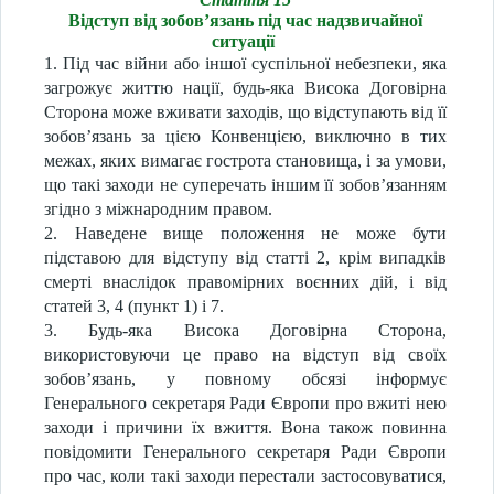
Відступ від зобов’язань під час надзвичайної
ситуації
1. Під час війни або іншої суспільної небезпеки, яка
загрожує життю нації, будь-яка Висока Договірна
Сторона може вживати заходів, що відступають від її
зобов’язань за цією Конвенцією, виключно в тих
межах, яких вимагає гострота становища, і за умови,
що такі заходи не суперечать іншим її зобов’язанням
згідно з міжнародним правом.
2. Наведене вище положення не може бути
підставою для відступу від статті 2, крім випадків
смерті внаслідок правомірних воєнних дій, і від
статей 3, 4 (пункт 1) і 7.
3. Будь-яка Висока Договірна Сторона,
використовуючи це право на відступ від своїх
зобов’язань, у повному обсязі інформує
Генерального секретаря Ради Європи про вжиті нею
заходи і причини їх вжиття. Вона також повинна
повідомити Генерального секретаря Ради Європи
про час, коли такі заходи перестали застосовуватися,