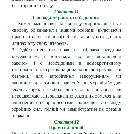
безсторонності суду.
Стаття 11
Свобода зібрань та об’єднання
1. Кожен має право на свободу мирних зібрань і
свободу об’єднання з іншими особами, включаючи
право створювати профспілки та вступати до них
для захисту своїх інтересів.
2. Здійснення цих прав не підлягає жодним
обмеженням, за винятком тих, що встановлені
законом і є необхідними в демократичному
суспільстві в інтересах національної або громадської
безпеки, для запобігання заворушенням чи
злочинам, для охорони здоров’я чи моралі або для
захисту прав і свобод інших осіб. Ця стаття не
перешкоджає запровадженню законних обмежень на
здійснення цих прав особами, що входять до складу
збройних сил, поліції чи адміністративних органів
держави.
Стаття 12
Право на шлюб
Чоловік і жінка, що досягли шлюбного віку, мають