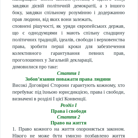
завдяки дієвій політичній демократії, а з іншого
боку, завдяки спільному розумінню і додержанню
прав людини, від яких вони залежать,
сповнені рішучості, як уряди європейських держав,
що є однодумцями і мають спільну спадщину
політичних традицій, ідеалів, свободи і верховенства
права, зробити перші кроки для забезпечення
колективного гарантування певних прав,
проголошених у Загальній декларації,
домовилися про таке:
Стаття 1
Зобов’язання поважати права людини
Високі Договірні Сторони гарантують кожному, хто
перебуває під їхньою юрисдикцією, права і свободи,
визначені в розділі I цієї Конвенції.
Розділ I
Права і свободи
Стаття 2
Право на життя
1. Право кожного на життя охороняється законом.
Нікого не може бути умисно позбавлено життя