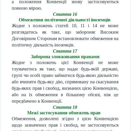
а положення Конвенції знову застосовуються
повною мірою.
Стаття 16
Обмеження політичної діяльності іноземців
Жодне з положень статей 10, 11 і 14 не може
розглядатись як таке, що забороняє Високим
Договірним Сторонам встановлювати обмеження на
політичну діяльність іноземців.
Стаття 17
Заборона зловживання правами
Жодне з положень цієї Конвенції не може
тлумачитись як таке, що надає будь-якій державі,
групі чи особі право займатися будь-якою діяльністю
або вчиняти будь-яку дію, спрямовану на скасування
будь-яких прав і свобод, визнаних цією Конвенцією,
або на їх обмеження в більшому обсязі, ніж це
передбачено в Конвенції.
Стаття 18
Межі застосування обмежень прав
Обмеження, дозволені згідно з цією Конвенцією
щодо зазначених прав і свобод, не застосовуються