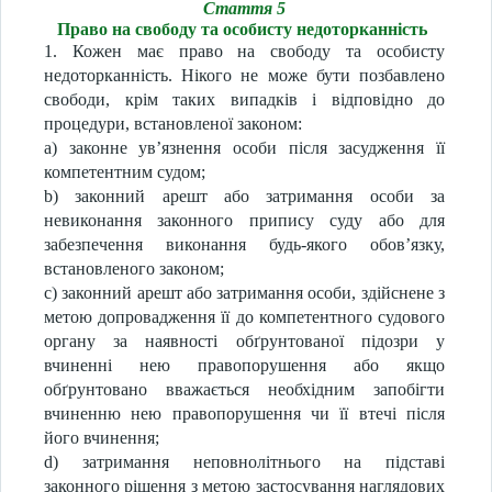
Стаття 5
Право на свободу та особисту недоторканність
1. Кожен має право на свободу та особисту
недоторканність. Нікого не може бути позбавлено
свободи, крім таких випадків і відповідно до
процедури, встановленої законом:
a) законне ув’язнення особи після засудження її
компетентним судом;
b) законний арешт або затримання особи за
невиконання законного припису суду або для
забезпечення виконання будь-якого обов’язку,
встановленого законом;
c) законний арешт або затримання особи, здійснене з
метою допровадження її до компетентного судового
органу за наявності обґрунтованої підозри у
вчиненні нею правопорушення або якщо
обґрунтовано вважається необхідним запобігти
вчиненню нею правопорушення чи її втечі після
його вчинення;
d) затримання неповнолітнього на підставі
законного рішення з метою застосування наглядових