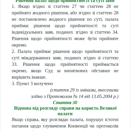
Рішення палат щодо прийнятності та суті заяв
1. Якщо згідно зі статтею 27 чи статтею 28 не
прийнято жодного рішення, або згідно зі статтею 28
не постановлено жодного рішення по суті, палата
приймає рішення щодо прийнятності та суті
індивідуальних заяв, поданих згідно зі статтею 34.
Рішення щодо прийнятності може бути прийняте
окремо.
2. Палата приймає рішення щодо прийнятності та
суті міждержавних заяв, поданих згідно зі статтею
33. Рішення щодо прийнятності приймається
окремо, якщо Суд за виняткових обставин не
вирішить інакше.
3. Пункт 3 вилучено
(стаття 29 із змінами, внесеними
згідно з Протоколом № 14 від 13.05.2004 р.)
Стаття 30
Відмова від розгляду справи на користь Великої
палати
Якщо справа, яку розглядає палата, порушує істотні
питання щодо тлумачення Конвенції чи протоколів