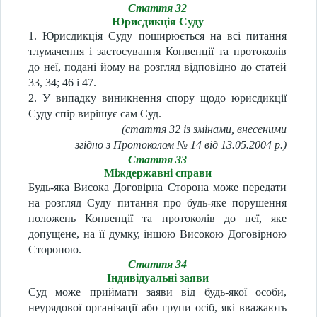
Стаття 32
Юрисдикція Суду
1. Юрисдикція Суду поширюється на всі питання
тлумачення і застосування Конвенції та протоколів
до неї, подані йому на розгляд відповідно до статей
33, 34; 46 і 47.
2. У випадку виникнення спору щодо юрисдикції
Суду спір вирішує сам Суд.
(стаття 32 із змінами, внесеними
згідно з Протоколом № 14 від 13.05.2004 р.)
Стаття 33
Міждержавні справи
Будь-яка Висока Договірна Сторона може передати
на розгляд Суду питання про будь-яке порушення
положень Конвенції та протоколів до неї, яке
допущене, на її думку, іншою Високою Договірною
Стороною.
Стаття 34
Індивідуальні заяви
Суд може приймати заяви від будь-якої особи,
неурядової організації або групи осіб, які вважають