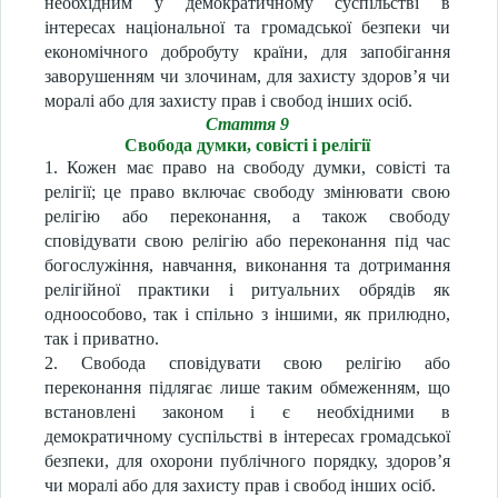
необхідним у демократичному суспільстві в
інтересах національної та громадської безпеки чи
економічного добробуту країни, для запобігання
заворушенням чи злочинам, для захисту здоров’я чи
моралі або для захисту прав і свобод інших осіб.
Стаття 9
Свобода думки, совісті і релігії
1. Кожен має право на свободу думки, совісті та
релігії; це право включає свободу змінювати свою
релігію або переконання, а також свободу
сповідувати свою релігію або переконання під час
богослужіння, навчання, виконання та дотримання
релігійної практики і ритуальних обрядів як
одноособово, так і спільно з іншими, як прилюдно,
так і приватно.
2. Свобода сповідувати свою релігію або
переконання підлягає лише таким обмеженням, що
встановлені законом і є необхідними в
демократичному суспільстві в інтересах громадської
безпеки, для охорони публічного порядку, здоров’я
чи моралі або для захисту прав і свобод інших осіб.