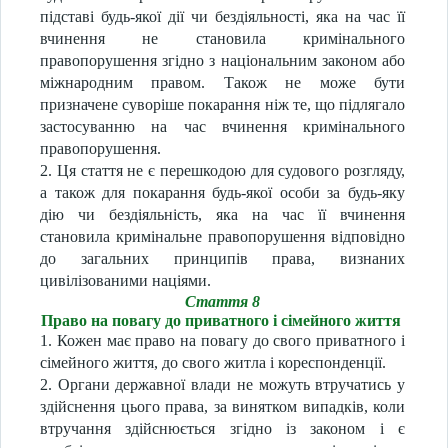
підставі будь-якої дії чи бездіяльності, яка на час її
вчинення не становила кримінального
правопорушення згідно з національним законом або
міжнародним правом. Також не може бути
призначене суворіше покарання ніж те, що підлягало
застосуванню на час вчинення кримінального
правопорушення.
2. Ця стаття не є перешкодою для судового розгляду,
а також для покарання будь-якої особи за будь-яку
дію чи бездіяльність, яка на час її вчинення
становила кримінальне правопорушення відповідно
до загальних принципів права, визнаних
цивілізованими націями.
Стаття 8
Право на повагу до приватного і сімейного життя
1. Кожен має право на повагу до свого приватного і
сімейного життя, до свого житла і кореспонденції.
2. Органи державної влади не можуть втручатись у
здійснення цього права, за винятком випадків, коли
втручання здійснюється згідно із законом і є