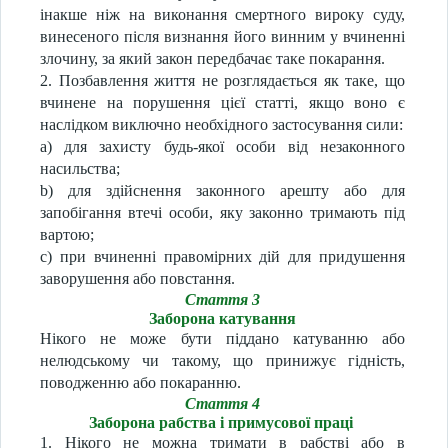
інакше ніж на виконання смертного вироку суду,
винесеного після визнання його винним у вчиненні
злочину, за який закон передбачає таке покарання.
2. Позбавлення життя не розглядається як таке, що
вчинене на порушення цієї статті, якщо воно є
наслідком виключно необхідного застосування сили:
a) для захисту будь-якої особи від незаконного
насильства;
b) для здійснення законного арешту або для
запобігання втечі особи, яку законно тримають під
вартою;
c) при вчиненні правомірних дій для придушення
заворушення або повстання.
Стаття 3
Заборона катування
Нікого не може бути піддано катуванню або
нелюдському чи такому, що принижує гідність,
поводженню або покаранню.
Стаття 4
Заборона рабства і примусової праці
1. Нікого не можна тримати в рабстві або в