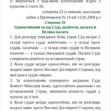
f) звертається з будь-яким клопотанням згідно з
пунктом 2 статті 26.
(стаття 25 із змінами, внесеними
згідно з Протоколом № 14 від 13.05.2004 р.)
Стаття 26
Одноособовий склад Суду, комітети, палати й
Велика палата
1. Для розгляду переданих йому справ Суд засідає у
складі одного судді, комітетами — у складі трьох
суддів, палатами — у складі семи суддів та Великою
палатою — у складі сімнадцяти суддів. Палати Суду
створюють комітети на встановлений строк.
2. Коли суддя засідає одноособово, він не розглядає
жодної заяви проти Високої Договірної Сторони, від
якої цього суддю обрано.
3. За клопотанням пленарного засідання Суду
Комітет Міністрів може, одностайним рішенням і на
встановлений Строк, зменшити кількість суддів у
палатах до п’яти.
4. Коли суддя засідає одноособово, він не розглядає
жодної заяви проти Високої Договірної Сторони, від