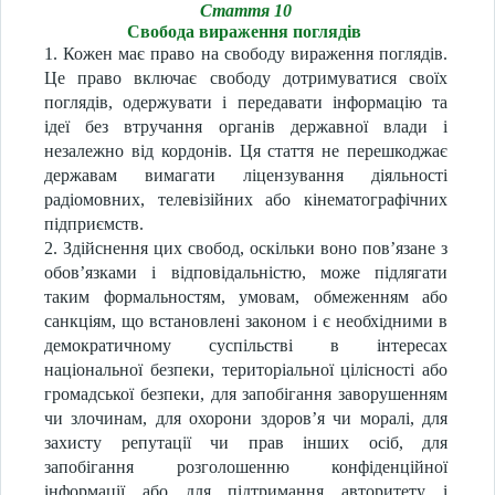
Стаття 10
Свобода вираження поглядів
1. Кожен має право на свободу вираження поглядів.
Це право включає свободу дотримуватися своїх
поглядів, одержувати і передавати інформацію та
ідеї без втручання органів державної влади і
незалежно від кордонів. Ця стаття не перешкоджає
державам вимагати ліцензування діяльності
радіомовних, телевізійних або кінематографічних
підприємств.
2. Здійснення цих свобод, оскільки воно пов’язане з
обов’язками і відповідальністю, може підлягати
таким формальностям, умовам, обмеженням або
санкціям, що встановлені законом і є необхідними в
демократичному суспільстві в інтересах
національної безпеки, територіальної цілісності або
громадської безпеки, для запобігання заворушенням
чи злочинам, для охорони здоров’я чи моралі, для
захисту репутації чи прав інших осіб, для
запобігання розголошенню конфіденційної
інформації або для підтримання авторитету і