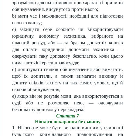
зрозумілою для нього мовою про характер і причини
обвинувачення, висунутого проти нього;
b) мати час і можливості, необхідні для підготовки
свого захисту;
c) захищати себе особисто чи використовувати
юридичну допомогу захисника, вибраного на
власний розсуд, або — за браком достатніх коштів
для оплати юридичної допомоги захисника —
одержувати таку допомогу безоплатно, коли цього
вимагають інтереси правосуддя;
d) допитувати свідків обвинувачення або вимагати,
щоб їх допитали, а також вимагати виклику й
допиту свідків захисту на тих самих умовах, що й
свідків обвинувачення;
e) якщо він не розуміє мови, яка використовується в
суді, або не розмовляє нею, — одержувати
безоплатну допомогу перекладача.
Стаття 7
Ніякого покарання без закону
1. Нікого не може бути визнано винним у вчиненні
будь-якого кримінального правопорушення на