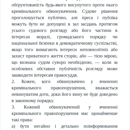
обґрунтованість будь-якого висунутого проти нього
кримінального обвинувачення. Судове рішення
проголошується публічно, але преса і публіка
можуть бути не допущені в зал засідань протягом
усього судового розгляду або його частини в
інтересах моралі, громадського порядку чи
національної безпеки в демократичному суспільстві,
якщо того вимагають інтереси неповнолітніх або
захист приватного життя сторін, або — тією мірою,
що визнана судом суворо необхідною, — коли за
особливих обставин публічність розгляду може
зашкодити інтересам правосуддя.
2. Кожен, кого обвинувачено у вчиненні
кримінального правопорушення, вважається
невинуватим доти, доки його вину не буде доведено
в законному порядку.
3. Кожний обвинувачений у вчиненні
кримінального правопорушення має щонайменше
такі права:
a) бути негайно і детально поінформованим