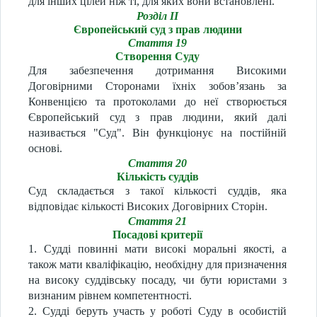
для інших цілей ніж ті, для яких вони встановлені.
Розділ II
Європейський суд з прав людини
Стаття 19
Створення Суду
Для забезпечення дотримання Високими
Договірними Сторонами їхніх зобов’язань за
Конвенцією та протоколами до неї створюється
Європейський суд з прав людини, який далі
називається "Суд". Він функціонує на постійній
основі.
Стаття 20
Кількість суддів
Суд складається з такої кількості суддів, яка
відповідає кількості Високих Договірних Сторін.
Стаття 21
Посадові критерії
1. Судді повинні мати високі моральні якості, а
також мати кваліфікацію, необхідну для призначення
на високу суддівську посаду, чи бути юристами з
визнаним рівнем компетентності.
2. Судді беруть участь у роботі Суду в особистій