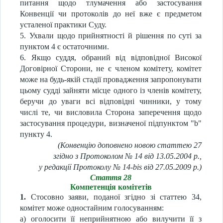
питання щодо тлумачення або застосування
Конвенції чи протоколів до неї вже є предметом
усталеної практики Суду.
5. Ухвали щодо прийнятності й рішення по суті за
пунктом 4 є остаточними.
6. Якщо суддя, обраний від відповідної Високої
Договірної Сторони, не є членом комітету, комітет
може на будь-якій стадії провадження запропонувати
цьому судді зайняти місце одного із членів комітету,
беручи до уваги всі відповідні чинники, у тому
числі те, чи висловила Сторона заперечення щодо
застосування процедури, визначеної підпунктом "b"
пункту 4.
(Конвенцію доповнено новою статтею 27
згідно з Протоколом № 14 від 13.05.2004 р.,
у редакції Протоколу № 14-bis від 27.05.2009 р.)
Стаття 28
Компетенція комітетів
1.
Стосовно заяви, поданої згідно зі статтею 34,
комітет може одностайним голосуванням:
a) оголосити її неприйнятною або вилучити її з