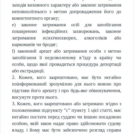
заходів виховного характеру або законне затримання
неповнолітнього з метою допровадження його до
компетентного органу;
e) законне затримання осіб для запобігання
поширенню інфекційних захворювань, законне
затримання психічнохворих, алкоголіків або
наркоманів чи бродяг;
f) законний арешт або затримання особи з метою
запобігання її недозволеному в’їзду в країну чи
особи, щодо якої провадиться процедура депортації
або екстрадиції.
2. Кожен, кого заарештовано, має бути негайно
поінформований зрозумілою для нього мовою про
підстави його арешту і про будь-яке обвинувачення,
висунуте проти нього.
3. Кожен, кого заарештовано або затримано згідно з
положеннями підпункту "c" пункту 1 цієї статті, має
негайно постати перед суддею чи іншою посадовою
особою, якій закон надає право здійснювати судову
владу, і йому має бути забезпечено розгляд справи