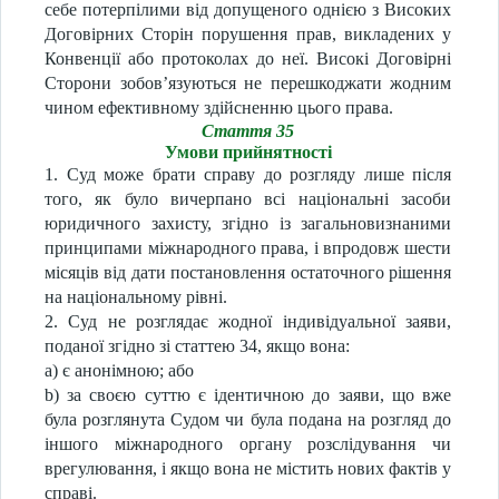
себе потерпілими від допущеного однією з Високих
Договірних Сторін порушення прав, викладених у
Конвенції або протоколах до неї. Високі Договірні
Сторони зобов’язуються не перешкоджати жодним
чином ефективному здійсненню цього права.
Стаття 35
Умови прийнятності
1. Суд може брати справу до розгляду лише після
того, як було вичерпано всі національні засоби
юридичного захисту, згідно із загальновизнаними
принципами міжнародного права, і впродовж шести
місяців від дати постановлення остаточного рішення
на національному рівні.
2. Суд не розглядає жодної індивідуальної заяви,
поданої згідно зі статтею 34, якщо вона:
a) є анонімною; або
b) за своєю суттю є ідентичною до заяви, що вже
була розглянута Судом чи була подана на розгляд до
іншого міжнародного органу розслідування чи
врегулювання, і якщо вона не містить нових фактів у
справі.