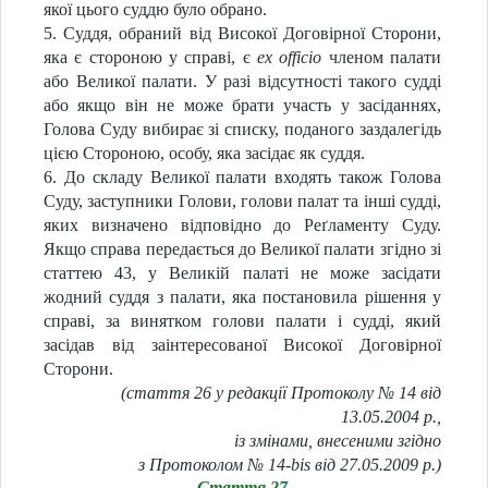
якої цього суддю було обрано.
5. Суддя, обраний від Високої Договірної Сторони,
яка є стороною у справі, є
ex
officio
членом палати
або Великої палати. У разі відсутності такого судді
або якщо він не може брати участь у засіданнях,
Голова Суду вибирає зі списку, поданого заздалегідь
цією Стороною, особу, яка засідає як суддя.
6. До складу Великої палати входять також Голова
Суду, заступники Голови, голови палат та інші судді,
яких визначено відповідно до Реґламенту Суду.
Якщо справа передається до Великої палати згідно зі
статтею 43, у Великій палаті не може засідати
жодний суддя з палати, яка постановила рішення у
справі, за винятком голови палати і судді, який
засідав від заінтересованої Високої Договірної
Сторони.
(стаття 26 у редакції Протоколу № 14 від
13.05.2004 р.,
із змінами, внесеними згідно
з Протоколом № 14-bis від 27.05.2009 р.)
Стаття 27