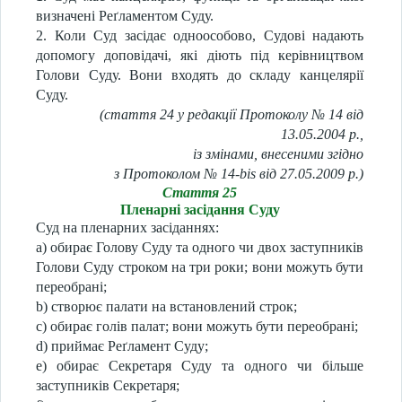
визначені Реґламентом Суду.
2. Коли Суд засідає одноособово, Судові надають
допомогу доповідачі, які діють під керівництвом
Голови Суду. Вони входять до складу канцелярії
Суду.
(стаття 24 у редакції Протоколу № 14 від
13.05.2004 р.,
із змінами, внесеними згідно
з Протоколом № 14-bis від 27.05.2009 р.)
Стаття 25
Пленарні засідання Суду
Суд на пленарних засіданнях:
a) обирає Голову Суду та одного чи двох заступників
Голови Суду строком на три роки; вони можуть бути
переобрані;
b) створює палати на встановлений строк;
c) обирає голів палат; вони можуть бути переобрані;
d) приймає Реґламент Суду;
e) обирає Секретаря Суду та одного чи більше
заступників Секретаря;