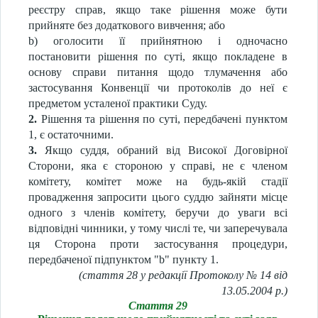
реєстру справ, якщо таке рішення може бути
прийняте без додаткового вивчення; або
b) оголосити її прийнятною і одночасно
постановити рішення по суті, якщо покладене в
основу справи питання щодо тлумачення або
застосування Конвенції чи протоколів до неї є
предметом усталеної практики Суду.
2.
Рішення та рішення по суті, передбачені пунктом
1, є остаточними.
3.
Якщо суддя, обраний від Високої Договірної
Сторони, яка є стороною у справі, не є членом
комітету, комітет може на будь-якій стадії
провадження запросити цього суддю зайняти місце
одного з членів комітету, беручи до уваги всі
відповідні чинники, у тому числі те, чи заперечувала
ця Сторона проти застосування процедури,
передбаченої підпунктом "b" пункту 1.
(стаття 28 у редакції Протоколу № 14 від
13.05.2004 р.)
Стаття 29