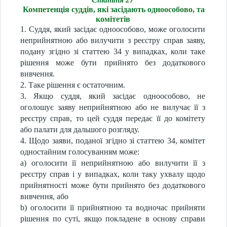
Компетенція суддів, які засідають одноособово, та
комітетів
1. Суддя, який засідає одноособово, може оголосити
неприйнятною або вилучити з реєстру справ заяву,
подану згідно зі статтею 34 у випадках, коли таке
рішення може бути прийнято без додаткового
вивчення.
2. Таке рішення є остаточним.
3. Якщо суддя, який засідає одноособово, не
оголошує заяву неприйнятною або не вилучає її з
реєстру справ, то цей суддя передає її до комітету
або палати для дальшого розгляду.
4. Щодо заяви, поданої згідно зі статтею 34, комітет
одностайним голосуванням може:
a) оголосити її неприйнятною або вилучити її з
реєстру справ і у випадках, коли таку ухвалу щодо
прийнятності може бути прийнято без додаткового
вивчення, або
b) оголосити її прийнятною та водночас прийняти
рішення по суті, якщо покладене в основу справи