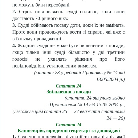
не можуть бути переобрані.
2.
Строк повноважень судді спливає, коли вони
досягають 70-річного віку.
3.
Судді обіймають посаду доти, доки їх не замінять.
Проте вони продовжують вести ті справи, які вже є
в їхньому провадженні.
4.
Жодний суддя не може бути звільнений з посади,
якщо тільки інші судді більшістю у дві третини
голосів не ухвалять рішення про його
невідповідність установленим вимогам.
(стаття 23 у редакції Протоколу № 14 від
13.05.2004 р.)
Стаття 24
Звільнення з посади
(статтю 24 вилучено згідно
з Протоколом № 14 від 13.05.2004 р.,
у зв’язку з цим статті 25 — 27 вважати статтями
24 — 26)
Стаття 24
Канцелярія, юридичні секретарі та доповідачі
1.
Суд має канцелярію, функції та організація якої