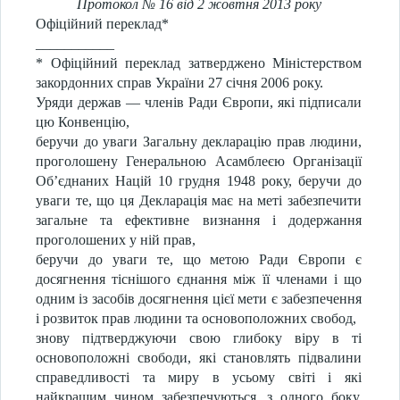
Протокол № 16 від 2 жовтня 2013 року
Офіційний переклад*
___________
* Офіційний переклад затверджено Міністерством
закордонних справ України 27 січня 2006 року.
Уряди держав — членів Ради Європи, які підписали
цю Конвенцію,
беручи до уваги Загальну декларацію прав людини,
проголошену Генеральною Асамблеєю Організації
Об’єднаних Націй 10 грудня 1948 року, беручи до
уваги те, що ця Декларація має на меті забезпечити
загальне та ефективне визнання і додержання
проголошених у ній прав,
беручи до уваги те, що метою Ради Європи є
досягнення тіснішого єднання між її членами і що
одним із засобів досягнення цієї мети є забезпечення
і розвиток прав людини та основоположних свобод,
знову підтверджуючи свою глибоку віру в ті
основоположні свободи, які становлять підвалини
справедливості та миру в усьому світі і які
найкращим чином забезпечуються, з одного боку,