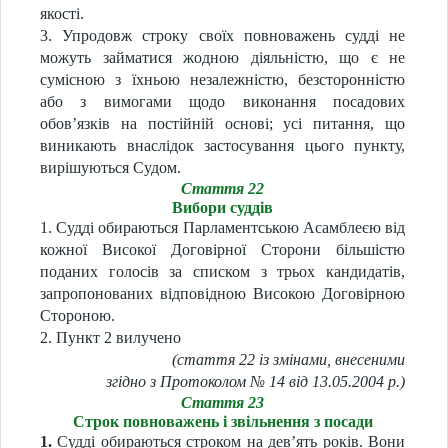
якості.
3. Упродовж строку своїх повноважень судді не
можуть займатися жодною діяльністю, що є не
сумісною з їхньою незалежністю, безсторонністю
або з вимогами щодо виконання посадових
обов’язків на постійній основі; усі питання, що
виникають внаслідок застосування цього пункту,
вирішуються Судом.
Стаття 22
Вибори суддів
1. Судді обираються Парламентською Асамблеєю від
кожної Високої Договірної Сторони більшістю
поданих голосів за списком з трьох кандидатів,
запропонованих відповідною Високою Договірною
Стороною.
2. Пункт 2 вилучено
(стаття 22 із змінами, внесеними
згідно з Протоколом № 14 від 13.05.2004 р.)
Стаття 23
Строк повноважень і звільнення з посади
1.
Судді обираються строком на дев’ять років. Вони