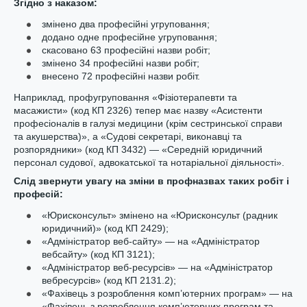
Згідно з наказом:
змінено два професійні угруповання;
додано одне професійне угруповання;
скасовано 63 професійні назви робіт;
змінено 34 професійні назви робіт;
внесено 72 професійні назви робіт.
Наприклад, профугруповання «Фізіотерапевти та
масажисти» (код КП 2326) тепер має назву «Асистенти
професіоналів в галузі медицини (крім сестринської справи
та акушерства)», а «Судові секретарі, виконавці та
розпорядники» (код КП 3432) — «Середній юридичний
персонал судової, адвокатської та нотаріальної діяльності».
Слід звернути увагу на зміни в профназвах таких робіт і
професій:
«Юрисконсульт» змінено на «Юрисконсульт (радник
юридичний)» (код КП 2429);
«Адміністратор веб-сайту» — на «Адміністратор
вебсайту» (код КП 3121);
«Адміністратор веб-ресурсів» — на «Адміністратор
вебресурсів» (код КП 2131.2);
«Фахівець з розроблення комп’ютерних програм» — на
«Фахівець з розроблення комп’ютерних програм та