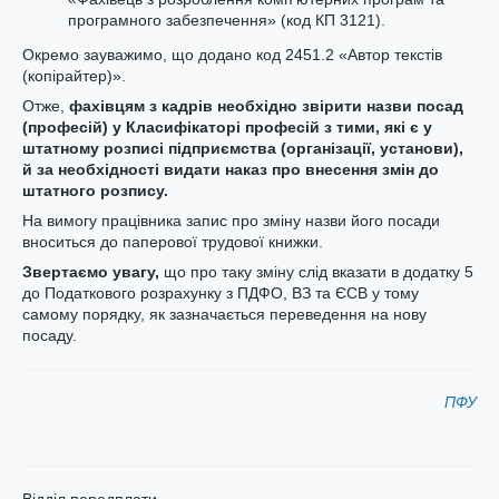
програмного забезпечення» (код КП 3121).
Окремо зауважимо, що додано код 2451.2 «Автор текстів
(копірайтер)».
Отже,
фахівцям з кадрів необхідно звірити назви посад
(професій) у Класифікаторі професій з тими, які є у
штатному розписі підприємства (організації, установи),
й за необхідності видати наказ про внесення змін до
штатного розпису.
На вимогу працівника запис про зміну назви його посади
вноситься до паперової трудової книжки.
Звертаємо увагу,
що про таку зміну слід вказати в додатку 5
до Податкового розрахунку з ПДФО, ВЗ та ЄСВ у тому
самому порядку, як зазначається переведення на нову
посаду.
ПФУ