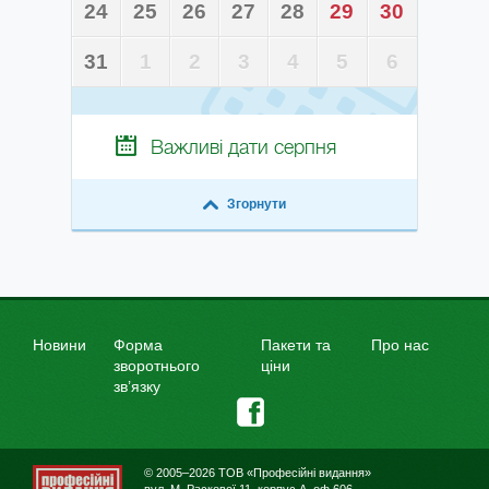
24
25
26
27
28
29
30
31
1
2
3
4
5
6
Важливі дати
серпня
Згорнути
Новини
Форма
Пакети та
Про нас
зворотнього
ціни
зв’язку
© 2005–2026 ТОВ «Професійні видання»