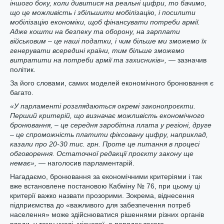
іншого боку, коли дивитися на реальні цифри, то бачимо,
що це можливість і збільшити мобілізацію, і посилити
мобілізацію економіки, щоб фінансувати потреби армії.
Адже кошти на безпеку та оборону, на зарплати
військовим – це наші податки, і чим більше ми зможемо їх
генерувати всередині країни, тим більше зможемо
витратити на потреби армії та захисників»,
— зазначив
політик.
За його словами, самих моделей економічного бронювання є
багато.
«У парламенті розглядаються окремі законопроєкти.
Перший критерій, що визначає можливість економічного
бронювання, – це середня заробітна плата у регіоні, друге
– це спроможність платити фіксовану цифру, наприклад,
казали про 20-30 тис. грн. Проте це питання в процесі
обговорення. Остаточної редакції проєкту закону ще
немає»,
— наголосив парламентарій.
Нагадаємо, бронювання за економічними критеріями і так
вже встановлене постановою Кабміну № 76, при цьому ці
критерії важко назвати прозорими. Зокрема, віднесення
підприємства до «важливого для забезпечення потреб
населення» може здійснюватися рішеннями різних органів