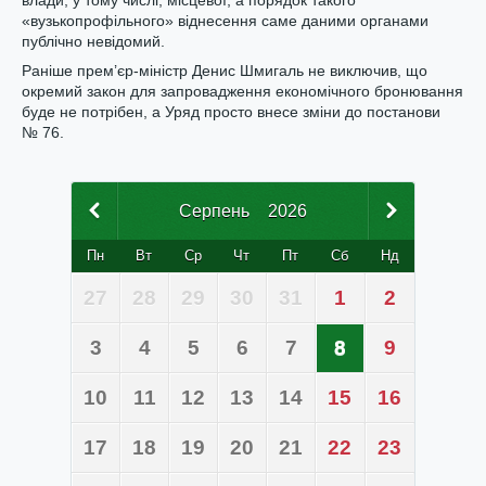
влади, у тому числі, місцевої, а порядок такого
«вузькопрофільного» віднесення саме даними органами
публічно невідомий.
Раніше прем’єр-міністр Денис Шмигаль не виключив, що
окремий закон для запровадження економічного бронювання
буде не потрібен, а Уряд просто внесе зміни до постанови
№ 76.
Серпень
2026
Пн
Вт
Ср
Чт
Пт
Сб
Нд
27
28
29
30
31
1
2
3
4
5
6
7
8
9
10
11
12
13
14
15
16
17
18
19
20
21
22
23