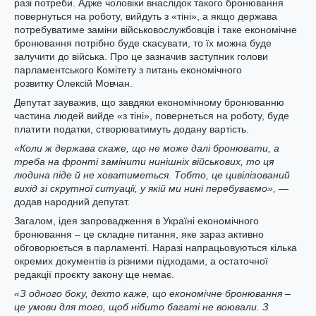
разі потреби. Адже чоловіки внаслідок такого бронювання
повернуться на роботу, вийдуть з «тіні», а якщо держава
потребуватиме заміни військовослужбовців і таке економічне
бронювання потрібно буде скасувати, то їх можна буде
залучити до війська. Про це зазначив заступник голови
парламентського Комітету з питань економічного
розвитку Олексій Мовчан.
Депутат зауважив, що завдяки економічному бронюванню
частина людей вийде «з тіні», повернеться на роботу, буде
платити податки, створюватимуть додану вартість.
«Коли ж держава скаже, що не може далі бронювати, а
треба на фронті замінити нинішніх військових, то ця
людина піде й не ховатиметься. Тобто, це цивілізований
вихід зі скрутної ситуації, у якій ми нині перебуваємо»,
—
додав народний депутат.
Загалом, ідея запровадження в Україні економічного
бронювання – це складне питання, яке зараз активно
обговорюється в парламенті. Наразі напрацьовуються кілька
окремих документів із різними підходами, а остаточної
редакції проєкту закону ще немає.
«З одного боку, дехто каже, що економічне бронювання –
це умови для того, щоб нібито багаті не воювали. З