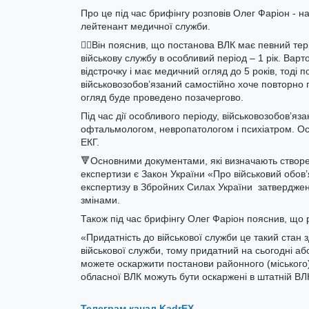
Про це під час брифінгу розповів Олег Фаріон - 
лейтенант медичної служби.
☝🏼Він пояснив, що постанова ВЛК має певний термін
військову службу в особливий період – 1 рік. Вар
відстрочку і має медичний огляд до 5 років, тоді 
військовозобов’язаний самостійно хоче повторно п
огляд буде проведено позачергово.
Під час дії особливого періоду, військовозобов’я
офтальмологом, невропатологом і психіатром. Ос
ЕКГ.
🔻Основними документами, які визначають створен
експертизи є Закон України «Про військовий обов’
експертизу в Збройних Силах України затверджен
змінами.
Також під час брифінгу Олег Фаріон пояснив, що 
«Придатність до військової служби це такий стан 
військової служби, тому придатний на сьогодні аб
можете оскаржити постанови районного (міського
обласної ВЛК можуть бути оскаржені в штатній ВЛК
Телеграм канал KadrEX