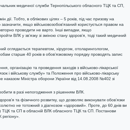
начальник медичної служби Тернопільського обласного ТЦК та СП,
 дії. Тобто, в облікових цілях – 5 років, під час призову на
то зазначити, якщо військовозобов'язаний користується правом на
повторно проводити не варто. Інші випадки, якщо
ройти ВЛК у зв’язку зі зміною стану здоров’я, тоді такий медичний
заний оглядається терапевтом, хірургом, отоларингологом,
обам старше 40 років в обов’язковому порядку проводять запис
ня, організацію та проведення заходів з військово-лікарської
язок і військову службу» та Положення про військово-лікарську
е наказом Міністра оборони України від 14.08.2008 №402 зі
робити в разі непогодження з рішенням ВЛК.
здоров’я та фізичного розвитку, що дозволяє виконувати обов’язки
солютно не тотожний з діагнозом «здоровий». Проте, до 60 днів ви
) ТЦК та СП в обласній ВЛК обласного ТЦК та СП. Постанови
 регіону».