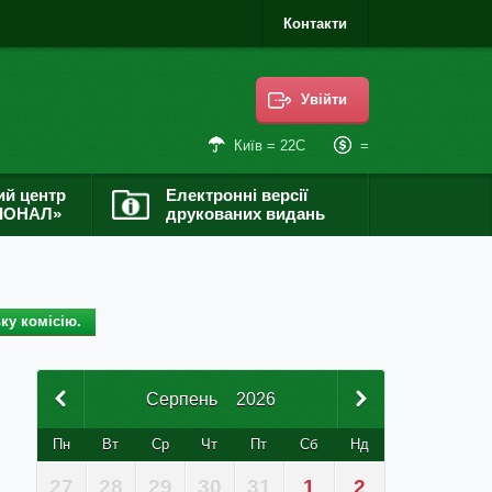
Контакти
Увійти
=
Київ = 22С
ий центр
Електронні версії
ІОНАЛ»
друкованих видань
ку комісію.
Серпень
2026
Пн
Вт
Ср
Чт
Пт
Сб
Нд
27
28
29
30
31
1
2