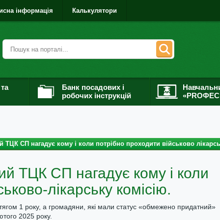
исна інформація
Калькулятори
 та
Банк посадових і
Навчальн
робочих інструкцій
«PROФЕС
 ТЦК СП нагадує кому і коли потрібно проходити військово лікарсь
ий ТЦК СП нагадує кому і коли
ськово-лікарську комісію.
ротягом 1 року, а громадяни, які мали статус «обмежено придатний»
ютого 2025 року.