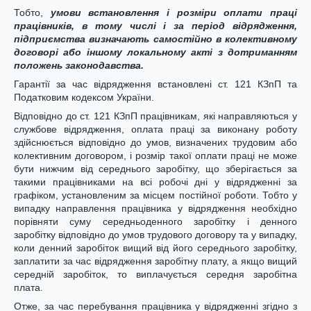
Тобто,
умови встановлення і розміри оплати праці
працівників, в тому числі і за період відрядження,
підприємства визначають самостійно в колективному
договорі або іншому локальному акті з дотриманням
положень законодавства.
Гарантії за час відрядження встановлені ст. 121 КЗпП та
Податковим кодексом України.
Відповідно до ст. 121 КЗпП працівникам, які направляються у
службове відрядження, оплата праці за виконану роботу
здійснюється відповідно до умов, визначених трудовим або
колективним договором, і розмір такої оплати праці не може
бути нижчим від середнього заробітку, що зберігається за
такими працівниками на всі робочі дні у відрядженні за
графіком, установленим за місцем постійної роботи. Тобто у
випадку направлення працівника у відрядження необхідно
порівняти суму середньоденного заробітку і денного
заробітку відповідно до умов трудового договору та у випадку,
коли денний заробіток вищий від його середнього заробітку,
заплатити за час відрядження заробітну плату, а якщо вищий
середній заробіток, то виплачується середня заробітна
плата.
Отже, за час перебування працівника у відрядженні згідно з