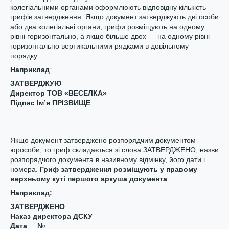
колегіальними органами оформлюють відповідну кількість
грифів затвердження. Якщо документ затверджують дві особи
або два колегіальні органи, грифи розміщують на одному
рівні горизонтально, а якщо більше двох — на одному рівні
горизонтально вертикальними рядками в довільному
порядку.
Наприклад
:
ЗАТВЕРДЖУЮ
Директор ТОВ «ВЕСЕЛКА»
Підпис Ім’я ПРІЗВИЩЕ
Якщо документ затверджено розпорядчим документом
юрособи, то гриф складається зі слова ЗАТВЕРДЖЕНО, назви
розпорядчого документа в називному відмінку, його дати і
номера.
Гриф затвердження розміщують у правому
верхньому куті першого аркуша документа
.
Нап
риклад:
ЗАТВЕРДЖЕНО
Наказ директора ДСКУ
Дата №