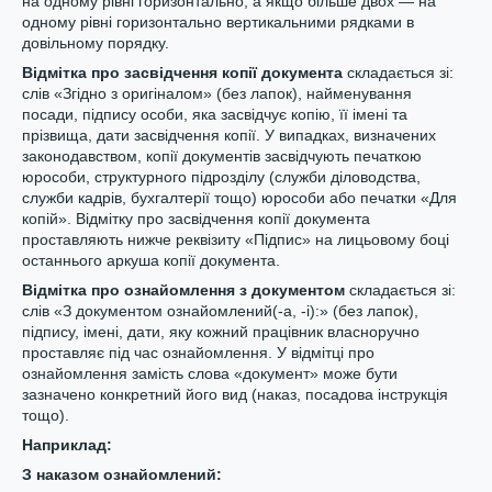
на одному рівні горизонтально, а якщо більше двох — на
одному рівні горизонтально вертикальними рядками в
довільному порядку.
Відмітка про засвідчення копії документа
складається зі:
слів «Згідно з оригіналом» (без лапок), найменування
посади, підпису особи, яка засвідчує копію, її імені та
прізвища, дати засвідчення копії. У випадках, визначених
законодавством, копії документів засвідчують печаткою
юрособи, структурного підрозділу (служби діловодства,
служби кадрів, бухгалтерії тощо) юрособи або печатки «Для
копій». Відмітку про засвідчення копії документа
проставляють нижче реквізиту «Підпис» на лицьовому боці
останнього аркуша копії документа.
Відмітка про ознайомлення з документом
складається зі:
слів «З документом ознайомлений(-а, -і):» (без лапок),
підпису, імені, дати, яку кожний працівник власноручно
проставляє під час ознайомлення. У відмітці про
ознайомлення замість слова «документ» може бути
зазначено конкретний його вид (наказ, посадова інструкція
тощо).
Нап
риклад
:
З наказом ознайомлений: