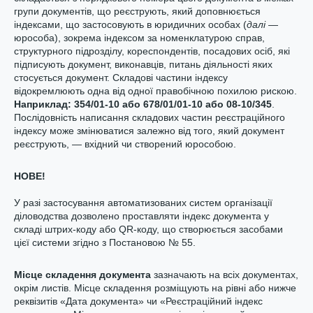
групи документів, що реєструють, який доповнюється
індексами, що застосовують в юридичних особах (
далі
—
юрособа), зокрема індексом за номенклатурою справ,
структурного підрозділу, кореспондентів, посадових осіб, які
підписують документ, виконавців, питань діяльності яких
стосується документ. Складові частини індексу
відокремлюють одна від одної правобічною похилою рискою.
Наприклад: 354
/01-10
або 678
/01/01-10
або
0
8
-10/
345
.
Послідовність написання складових частин реєстраційного
індексу може змінюватися залежно від того, який документ
реєструють, — вхідний чи створений юрособою.
НОВЕ!
У разі застосування автоматизованих систем організації
діловодства дозволено проставляти індекс документа у
складі штрих-коду або QR-коду, що створюється засобами
цієї системи згідно з Постановою № 55.
Місце складення документа
зазначають на всіх документах,
окрім листів. Місце складення розміщують на рівні або нижче
реквізитів «Дата документа» чи «Реєстраційний індекс