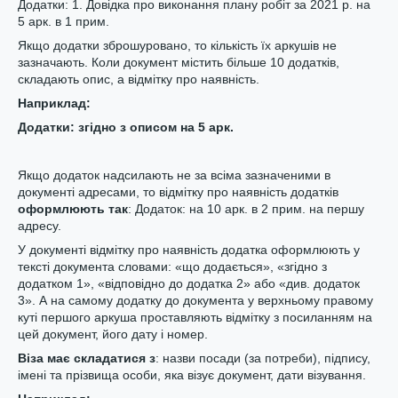
Додатки: 1. Довідка про виконання плану робіт за 2021 р. на
5 арк. в 1 прим.
Якщо додатки зброшуровано, то кількість їх аркушів не
зазначають. Коли документ містить більше 10 додатків,
складають опис, а відмітку про наявність.
Нап
риклад
:
Додатки: згідно з описом на 5 арк.
Якщо додаток надсилають не за всіма зазначеними в
документі адресами, то відмітку про наявність додатків
оформлюють
так
:
Додаток: на 10 арк. в 2 прим. на першу
адресу.
У документі відмітку про наявність додатка оформлюють у
тексті документа словами: «що додається», «згідно з
додатком 1», «відповідно до додатка 2» або «див. додаток
3». А на самому додатку до документа у верхньому правому
куті першого аркуша проставляють відмітку з посиланням на
цей документ, його дату і номер.
Віза має складатися з
: назви посади (за потреби), підпису,
імені та прізвища особи, яка візує документ, дати візування.