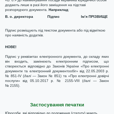
«В. о.» до найменування посади керівника юридичної особи
додають лише в разі його заміщення на підставі
розпорядчого документа.
Нап
риклад
:
В. о. директора Підпис Ім’я ПРІЗВИЩЕ
Підпис розміщують під текстом документа або під відміткою
про наявність додатків.
НОВЕ!
Підпис у реквізитах електронного документа, до складу яких
він входить, замінюють електронним підписом, що
створюється відповідно до Законів України «Про електронні
документи та електронний документообіг» від 22.05.2003 р.
№ 851-IV
(
далі
— Закон № 851) та «Про електронні довірчі
послуги» від 05.10.2017 р. № 2155-VIII (
далі
— Закон
№ 2155).
Застосування печатки
Юрособи, які відповідно до положення (статуту) мають