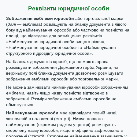
Реквізити юридичної особи
Зображення емблеми юрособи
або торговельної марки
(
далі
— емблема) розміщують на бланку документа з лівого
боку від найменування юрособи або частково чи повністю на
площі, що відведена для розміщення реквізитів
«Найменування юридичної особи вищого рівня»,
«Найменування юридичної особи» та «Найменування
структурного підрозділу юридичної особи».
На бланках документів юросіб, що не мають права
розміщувати зображення Державного герба України, на
верхньому полі бланка документа дозволено розміщувати
зображення емблеми юрособи або торговельної марки.
Не можна замінювати найменування юрособи зображенням
емблеми, навіть якщо назву повністю відтворено в
зображенні. Розміри зображення емблеми юрособи не
обмежуються.
Найменування юрособи
має відповідати повній назві,
зазначеній в положенні (статуті). Нижче повного
найменування (окремим рядком у центрі) розміщують
скорочену назву юрособи, якщо її офіційно зафіксовано в
положенні (статуті). Скорочене найменування зазначають у