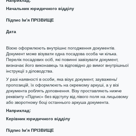
Нап
риклад:
Начальник юридичного відділу
Підпис Ім’я ПРІЗВИЩЕ
Дата
Візою оформлюють внутрішнє погодження документів.
Документ може візувати одна посадова особа чи кілька.
Перелік посадових осіб, які повинні завізувати документ,
визначає його виконавець та відповідно до вимог внутрішньої
інструкції з діловодства.
У разі наявності в особи, яка візує документ, зауважень/
пропозицій, їх оформлюють на окремому аркуші, а у візі
документа роблять доповнення. Візу проставляють нижче
реквізиту «Підпис» без відступу від лівого поля на лицьовому
або зворотному боці останнього аркуша документа.
Нап
риклад:
Керівник юридичного відділу
Підпис Ім’я ПРІЗВИЩЕ