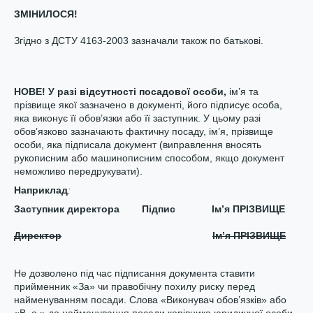
ЗМІНИЛОСЯ!
Згідно з ДСТУ 4163-2003 зазначали також по батькові.
НОВЕ!
У разі відсутності посадової особи,
ім’я та
прізвище якої зазначено в документі, його підписує особа,
яка виконує її обов’язки або її заступник. У цьому разі
обов’язково зазначають фактичну посаду, ім’я, прізвище
особи, яка підписала документ (виправлення вносять
рукописним або машинописним способом, якщо документ
неможливо передрукувати).
Нап
риклад
:
Заступник директора Підпис Ім’я ПРІЗВИЩЕ
Директор
І
м’я ПРІЗВИЩЕ
Не дозволено під час підписання документа ставити
прийменник «За» чи правобічну похилу риску перед
найменуванням посади. Слова «Виконувач обов’язків» або