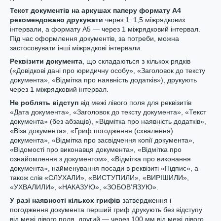
Текст документів на аркушах паперу формату А4
рекомендовано друкувати
через 1−1,5 міжрядкових
інтервали, а формату А5 — через 1 міжрядковий інтервал.
Під час оформлення документів, за потреби, можна
застосовувати інші міжрядкові інтервали.
Реквізити документа
, що складаються з кількох рядків
(«Довідкові дані про юридичну особу», «Заголовок до тексту
документа», «Відмітка про наявність додатків»), друкують
через 1 міжрядковий інтервал.
Не роблять відступ
від межі лівого поля для реквізитів
«Дата документа», «Заголовок до тексту документа», «Текст
документа» (без абзаців), «Відмітка про наявність додатків»,
«Віза документа», «Гриф погодження (схвалення)
документа», «Відмітка про засвідчення копії документа»,
«Відомості про виконавця документа», «Відмітка про
ознайомлення з документом», «Відмітка про виконання
документа», найменування посади в реквізиті «Підпис», а
також слів «СЛУХАЛИ», «ВИСТУПИЛИ», «ВИРІШИЛИ»,
«УХВАЛИЛИ», «НАКАЗУЮ», «ЗОБОВ’ЯЗУЮ».
У разі наявності кількох грифів
затвердження і
погодження документа перший гриф друкують без відступу
від межі лівого поля, другий — через 100 мм від межі лівого