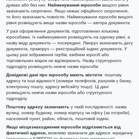
дужках або без них.
Найменування юрособи
вищого рівня
зазначають скорочено. Якщо немає офіційного скорочення,
то його зазначають повністю. Найменування юрособи вищого
рівня розміщують вище назви юрособи — автора документа.
У разі оформлення документів, підготовлених кількома
юрособами, їх найменування розміщують на одному рівні, а
назву виду документа — посередині. Ліворуч зазначають дату
документа, праворуч — реєстраційний індекс документа. У
цьому разі зображення гербів, емблем юросіб або
торговельних марок не відтворюють. Назву структурного
підрозділу розміщують нижче назви юрособи.
Довідкові дані про юрособу мають містити
: поштову
адресу та інші відомості (номери телефонів, рахунків у банку,
електронну пошту, адресу вебсайту тощо). Ці дані
розміщують нижче назви юрособи або структурного
підрозділу.
Поштову адресу зазначають
у такій послідовності: назва
вулиці, номер будинку, номер корпусу чи офісу (за потреби),
населений пункт, район, область, поштовий індекс.
Якщо місцезнаходження юрособи відрізняється від
фактичної адреси,
можливо зазначати дві адреси: юридичну
(зазначену в ЄДРПОУ) та фактичну (для листування).