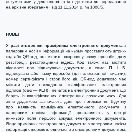
документами у діловодстві та їх підготовки до передавання
на архівне зберігання» від 11.11.2014 р. № 1886/5.
НОВЕ!
У разі створення примірника електронного документа
з
паперовим носієм інформації на ньому проставляють штрих-
код або QR-код, що містить: скорочену назву юрособи, дату
реєстрації, реєстраційний індекс. Код також має містити
відомості про підписувача документа, а саме: П. І. Б.
підписувача або назву юрособи (для електронної печатки),
номер сертифіката і строк його дії. QR-код додатково має
містити дати накладання кваліфікованих електронних
підписів (
далі
— КЕП) і печаток на електронний документ, що
беруть із кваліфікованих електронних позначок часу. Для
актів додатково зазначають дані про погодження. Відмітку
про наявність примірника електронного документа з
паперовим носієм інформації проставляють у центрі
нижнього поля першого аркуша електронного документа.
Якщо примірник електронного документа з паперовим носієм
інформації створюють одночасно з електронним документом,