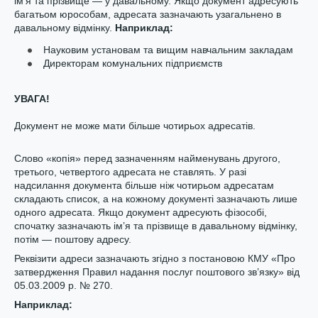
ім’я та прізвище — у давальному. Якщо документ адресують
багатьом юрособам, адресата зазначають узагальнено в
давальному відмінку.
Нап
риклад
:
Науковим установам
та вищим навчальним закладам
Директорам комунальних підприємств
УВАГА!
Документ не може мати більше чотирьох адресатів.
Слово «копія» перед зазначенням найменувань другого,
третього, четвертого адресата не ставлять. У разі
надсилання документа більше ніж чотирьом адресатам
складають список, а на кожному документі зазначають лише
одного адресата. Якщо документ адресують фізособі,
спочатку зазначають ім’я та прізвище в давальному відмінку,
потім — поштову адресу.
Реквізити адреси зазначають згідно з постановою КМУ «Про
затвердження Правил надання послуг поштового зв’язку» від
05.03.2009 р. № 270.
Нап
риклад
: