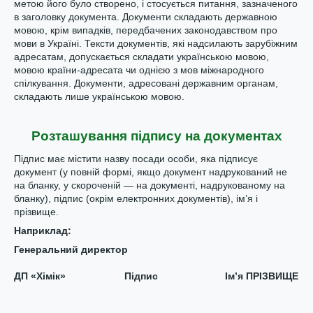
метою його було створено, і стосується питання, зазначеного
в заголовку документа. Документи складають державною
мовою, крім випадків, передбачених законодавством про
мови в Україні. Тексти документів, які надсилають зарубіжним
адресатам, допускається складати українською мовою,
мовою країни-адресата чи однією з мов міжнародного
спілкування. Документи, адресовані державним органам,
складають лише українською мовою.
Розташування підпису на документах
Підпис має містити назву посади особи, яка підписує
документ (у повній формі, якщо документ надрукований не
на бланку, у скороченій — на документі, надрукованому на
бланку), підпис (окрім електронних документів), ім’я і
прізвище.
Нап
риклад
:
Генеральний директор
ДП «Хімік» Підпис Ім’я ПРІЗВИЩЕ