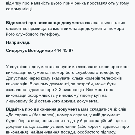
відмітку про наявність цього примірника проставляють у тому
самому місці.
Відомості про виконавця документа
складаються з таких
елементів: прізвища та імені виконавця документа, номера
його службового телефону.
Нап
риклад
:
Сидорчук Володимир 444 45 67
У внутрішніх документах допустимо зазначати лише прізвище
виконавця документа і номер його службового телефону.
Допустимо через кому вказувати кілька номерів телефонів
виконавців. В одному документі, за потреби, може бути
зазначено відомості про 2-3 виконавців. Відомості про
виконавця оформлюють у нижньому лівому куті на
лицьовому боці останнього аркуша документа.
Відмітка про виконання документа
має складатися зі: слів
«До справи» (без лапок), номера справи, у якій документ
буде зберігатися, посилання на дату й реєстраційний індекс
документа, що засвідчує виконання (або короткі відомості про
виконання), найменування посади, особистого підпису,