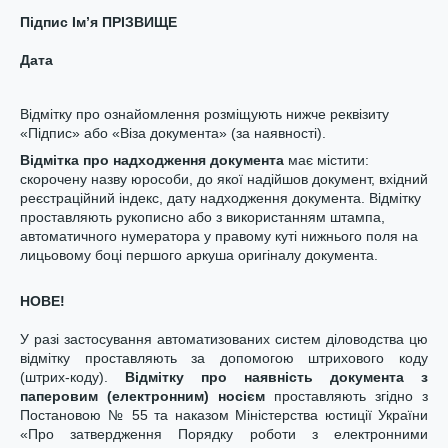
Підпис Ім’я ПРІЗВИЩЕ
Дата
Відмітку про ознайомлення розміщують нижче реквізиту
«Підпис» або «Віза документа» (за наявності).
Відмітка про надходження документа
має містити:
скорочену назву юрособи, до якої надійшов документ, вхідний
реєстраційний індекс, дату надходження документа. Відмітку
проставляють рукописно або з використанням штампа,
автоматичного нумератора у правому куті нижнього поля на
лицьовому боці першого аркуша оригіналу документа.
НОВЕ!
У разі застосування автоматизованих систем діловодства цю
відмітку проставляють за допомогою штрихового коду
(штрих-коду).
Відмітку про наявність документа з
паперовим (електронним) носієм
проставляють згідно з
Постановою № 55 та наказом Міністерства юстиції України
«Про затвердження Порядку роботи з електронними