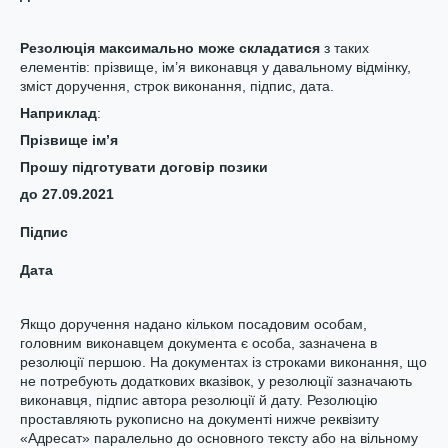
Резолюція
максимально може складатися
з таких
елементів: прізвище, ім’я виконавця у давальному відмінку,
зміст доручення, строк виконання, підпис, дата.
Наприклад
:
Прізвище ім’я
Прошу підготувати договір позики
до 27.09.2021
Підпис
Дата
Якщо доручення надано кільком посадовим особам,
головним виконавцем документа є особа, зазначена в
резолюції першою. На документах із строками виконання, що
не потребують додаткових вказівок, у резолюції зазначають
виконавця, підпис автора резолюції й дату. Резолюцію
проставляють рукописно на документі нижче реквізиту
«Адресат» паралельно до основного тексту або на вільному