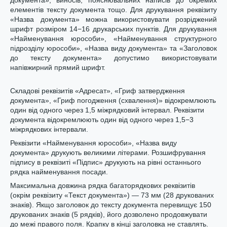
документа», виносів, пояснювальних написів до окремих
елементів тексту документа тощо. Для друкування реквізиту
«Назва документа» можна використовувати розріджений
шрифт розміром 14−16 друкарських пунктів. Для друкування
«Найменування юрособи», «Найменування структурного
підрозділу юрособи», «Назва виду документа» та «Заголовок
до тексту документа» допустимо використовувати
напівжирний прямий шрифт.
Складові реквізитів «Адресат», «Гриф затвердження
документа», «Гриф погодження (схвалення)» відокремлюють
один від одного через 1,5 міжрядковий інтервал. Реквізити
документа відокремлюють один від одного через 1,5−3
міжрядкових інтервали.
Реквізити «Найменування юрособи», «Назва виду
документа» друкують великими літерами. Розшифрування
підпису в реквізиті «Підпис» друкують на рівні останнього
рядка найменування посади.
Максимальна довжина рядка багаторядкових реквізитів
(окрім реквізиту «Текст документа») — 73 мм (28 друкованих
знаків). Якщо заголовок до тексту документа перевищує 150
друкованих знаків (5 рядків), його дозволено продовжувати
до межі правого поля. Крапку в кінці заголовка не ставлять.