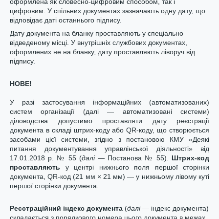
оформлена як словесно-цифровим способом, так і
цифровим. У спільних документах зазначають одну дату, що
відповідає даті останнього підпису.
Дату документа на бланку проставляють у спеціально
відведеному місці. У внутрішніх службових документах,
оформлених не на бланку, дату проставляють ліворуч від
підпису.
НОВЕ!
У разі застосування інформаційних (автоматизованих)
систем організації (далі — автоматизовані системи)
діловодства допустимо проставляти дату реєстрації
документа в складі штрих-коду або QR-коду, що створюється
засобами цієї системи, згідно з постановою КМУ «Деякі
питання документування управлінської діяльності» від
17.01.2018 р. № 55 (
далі
— Постанова № 55).
Штрих-код
проставляють
у центрі нижнього поля першої сторінки
документа, QR-код (21 мм × 21 мм) — у нижньому лівому куті
першої сторінки документа.
Реєстраційний індекс документа
(
далі
— індекс документа)
складається з порядкового номера цього документа в межах