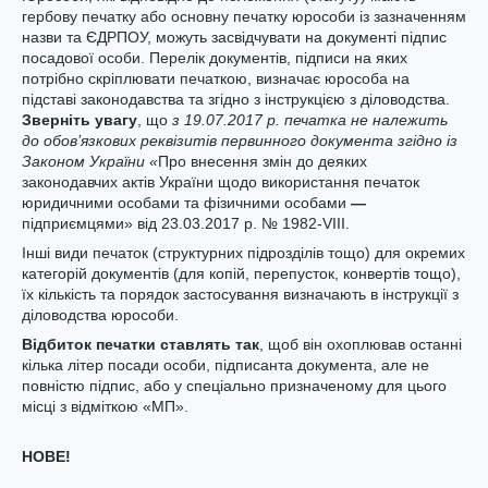
гербову печатку або основну печатку юрособи із зазначенням
назви та ЄДРПОУ, можуть засвідчувати на документі підпис
посадової особи. Перелік документів, підписи на яких
потрібно скріплювати печаткою, визначає юрособа на
підставі законодавства та згідно з інструкцією з діловодства.
Зверніть увагу
, що
з 19.07.2017 р. печатка не належить
до обов’язкових реквізитів первинного документа згідно із
Законом України «
Про внесення змін до деяких
законодавчих актів України щодо використання печаток
юридичними особами та фізичними особами
—
підприємцями» від 23.03.2017 р. № 1982-VIII.
Інші види печаток (структурних підрозділів тощо) для окремих
категорій документів (для копій, перепусток, конвертів тощо),
їх кількість та порядок застосування визначають в інструкції з
діловодства юрособи.
Відбиток печатки ставлять так
, щоб він охоплював останні
кілька літер посади особи, підписанта документа, але не
повністю підпис, або у спеціально призначеному для цього
місці з відміткою «МП».
НОВЕ!