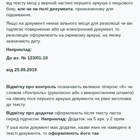
від тексту місці у верхній частині першого аркуша з лицьового
боку,
але не на полі документа
, призначеному для
підшивання.
Якщо на документі немає вільного місця для резолюції чи він
підлягає поверненню або це електронний документ, то
резолюцію оформлюють на окремому аркуші, на якому
зазначають дату.
Нап
риклад
:
До вх. № 123/01-10
від 25.05.2019
Відмітк
у
про контроль
позначають великою літерою «К» чи
словом «Контроль» (рукописно або з використанням штампа)
на лівому полі першого аркуша документа на рівні заголовка
до тексту.
Відмітку про додатк
и
оформлюють після тексту листа
перед підписом.
Нап
риклад
:
Додаток: на 5 арк. у 2 прим.
У разі коли документ має додатки, назви яких не наведено в
тексті документа, то
оформлюють його так
: