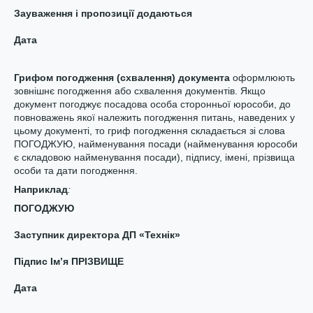
Зауваження і пропозиції додаються
Дата
Грифом п
огодження
(схвалення)
документа
оформлюють
зовнішнє погодження або схвалення документів. Якщо
документ погоджує посадова особа сторонньої юрособи, до
повноважень якої належить погодження питань, наведених у
цьому документі, то гриф погодження складається зі слова
ПОГОДЖУЮ, найменування посади (найменування юрособи
є складовою найменування посади), підпису, імені, прізвища
особи та дати погодження.
Нап
риклад
:
ПОГОДЖУЮ
Заступник директора ДП «Технік»
Підпис Ім’я ПРІЗВИЩЕ
Дата