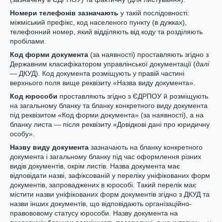
Номери телефонів зазначають
у такій послідовності:
міжміський префікс, код населеного пункту (в дужках),
телефонний номер, який відділяють від коду та розділяють
пробілами.
Код форми документа
(за наявності) проставляють згідно з
Державним класифікатором управлінської документації (
далі
— ДКУД). Код документа розміщують у правій частині
верхнього поля вище реквізиту «Назва виду документа».
Код юрособи
проставляють згідно з ЄДРПОУ й розміщують
на загальному бланку та бланку конкретного виду документа
під реквізитом «Код форми документа» (за наявності), а на
бланку листа — після реквізиту «Довідкові дані про юридичну
особу».
Назву виду документа
зазначають на бланку конкретного
документа і загальному бланку під час оформлення різних
видів документів, окрім листів. Назва документа має
відповідати назві, зафіксованій у переліку уніфікованих форм
документів, запроваджених в юрособі. Такий перелік має
містити назви уніфікованих форм документів згідно з ДКУД та
назви інших документів, що відповідають організаційно-
правововому статусу юрособи. Назву документа на