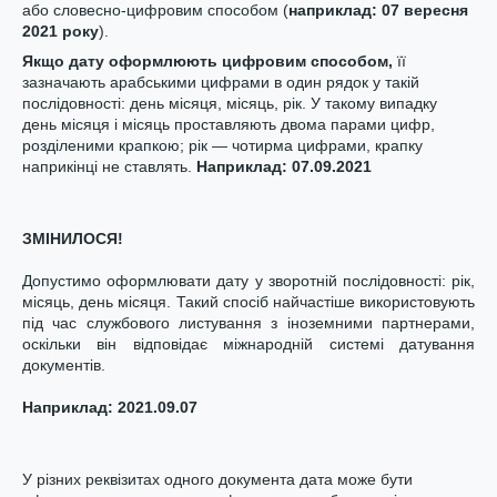
або словесно-цифровим способом (
наприклад: 07 вересня
2021 року
).
Якщо дату
оформл
юють
цифровим способом
,
її
зазначають арабськими цифрами в один рядок у такій
послідовності: день місяця, місяць, рік. У такому випадку
день місяця і місяць проставляють двома парами цифр,
розділеними крапкою; рік — чотирма цифрами, крапку
наприкінці не ставлять.
Наприклад: 07.09.2021
ЗМІНИЛОСЯ!
Допустимо оформлювати дату у зворотній послідовності: рік,
місяць, день місяця. Такий спосіб найчастіше використовують
під час службового листування з іноземними партнерами,
оскільки він відповідає міжнародній системі датування
документів.
Наприклад: 2021.09.07
У різних реквізитах одного документа дата може бути