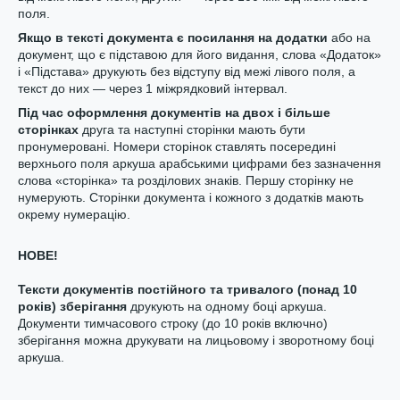
поля.
Якщо в тексті документа є посилання на додатки
або на
документ, що є підставою для його видання, слова «Додаток»
і «Підстава» друкують без відступу від межі лівого поля, а
текст до них — через 1 міжрядковий інтервал.
Під час оформлення документів на двох і більше
сторінках
друга та наступні сторінки мають бути
пронумеровані. Номери сторінок ставлять посередині
верхнього поля аркуша арабськими цифрами без зазначення
слова «сторінка» та розділових знаків. Першу сторінку не
нумерують. Сторінки документа і кожного з додатків мають
окрему нумерацію.
НОВЕ!
Тексти документів постійного та тривалого (понад 10
років) зберігання
друкують на одному боці аркуша.
Документи тимчасового строку (до 10 років включно)
зберігання можна друкувати на лицьовому і зворотному боці
аркуша.