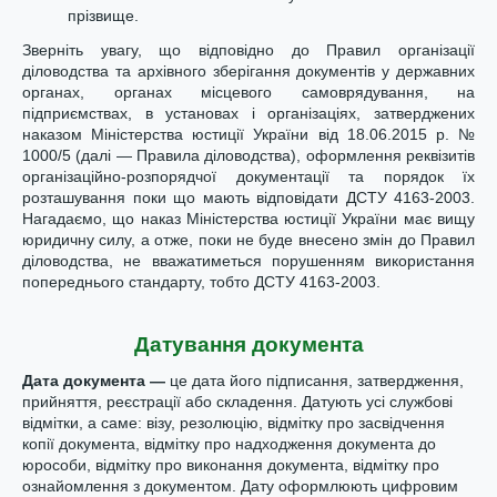
прізвище.
Зверніть увагу, що відповідно до Правил організації
діловодства та архівного зберігання документів у державних
органах, органах місцевого самоврядування, на
підприємствах, в установах і організаціях, затверджених
наказом Міністерства юстиції України від 18.06.2015 р. №
1000/5 (далі — Правила діловодства), оформлення реквізитів
організаційно-розпорядчої документації та порядок їх
розташування поки що мають відповідати ДСТУ 4163-2003.
Нагадаємо, що наказ Міністерства юстиції України має вищу
юридичну силу, а отже, поки не буде внесено змін до Правил
діловодства, не вважатиметься порушенням використання
попереднього стандарту, тобто ДСТУ 4163-2003.
Датування документа
Дата документа —
це дата його підписання, затвердження,
прийняття, реєстрації або складення. Датують усі службові
відмітки, а саме: візу, резолюцію, відмітку про засвідчення
копії документа, відмітку про надходження документа до
юрособи, відмітку про виконання документа, відмітку про
ознайомлення з документом. Дату оформлюють цифровим