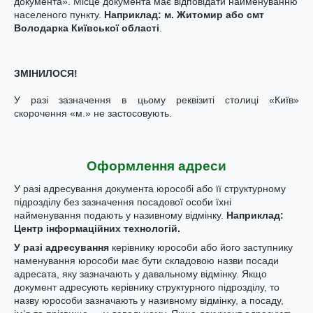
документа». Місце документа має відповідати найменуванню
населеного пункту.
Наприклад: м. Житомир або смт
Володарка Київської області
.
ЗМІНИЛОСЯ!
У разі зазначення в цьому реквізиті столиці «Київ»
скорочення «м.» не застосовують.
Оформлення адреси
У разі адресування документа юрособі або її структурному
підрозділу без зазначення посадової особи їхні
найменування подають у називному відмінку.
Наприклад:
Ц
ентр
інформаційних технологій.
У разі адресування
керівнику юрособи або його заступнику
наменування юрособи має бути складовою назви посади
адресата, яку зазначають у давальному відмінку. Якщо
документ адресують керівнику структурного підрозділу, то
назву юрособи зазначають у називному відмінку, а посаду,