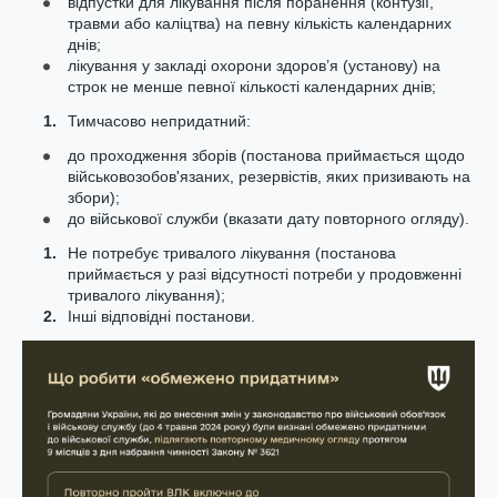
відпустки для лікування після поранення (контузії,
травми або каліцтва) на певну кількість календарних
днів;
лікування у закладі охорони здоров’я (установу) на
строк не менше певної кількості календарних днів;
Тимчасово непридатний:
до проходження зборів (постанова приймається щодо
військовозобов'язаних, резервістів, яких призивають на
збори);
до військової служби (вказати дату повторного огляду).
Не потребує тривалого лікування (постанова
приймається у разі відсутності потреби у продовженні
тривалого лікування);
Інші відповідні постанови.