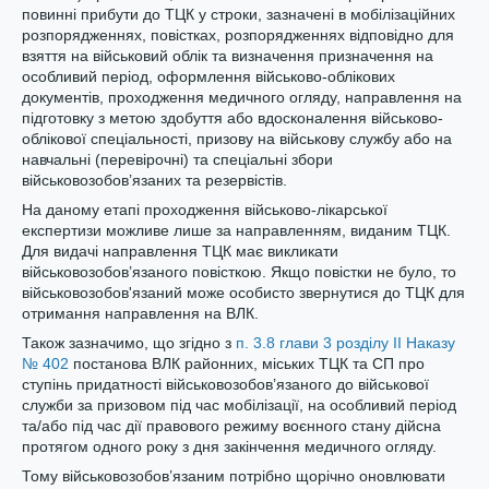
повинні прибути до ТЦК у строки, зазначені в мобілізаційних
розпорядженнях, повістках, розпорядженнях відповідно для
взяття на військовий облік та визначення призначення на
особливий період, оформлення військово-облікових
документів, проходження медичного огляду, направлення на
підготовку з метою здобуття або вдосконалення військово-
облікової спеціальності, призову на військову службу або на
навчальні (перевірочні) та спеціальні збори
військовозобов’язаних та резервістів.
На даному етапі проходження військово-лікарської
експертизи можливе лише за направленням, виданим ТЦК.
Для видачі направлення ТЦК має викликати
військовозобов’язаного повісткою. Якщо повістки не було, то
військовозобов'язаний може особисто звернутися до ТЦК для
отримання направлення на ВЛК.
Також зазначимо, що згідно з
п. 3.8 глави 3 розділу ІІ Наказу
№ 402
постанова ВЛК районних, міських ТЦК та СП про
ступінь придатності військовозобов’язаного до військової
служби за призовом під час мобілізації, на особливий період
та/або під час дії правового режиму воєнного стану дійсна
протягом одного року з дня закінчення медичного огляду.
Тому військовозобов’язаним потрібно щорічно оновлювати