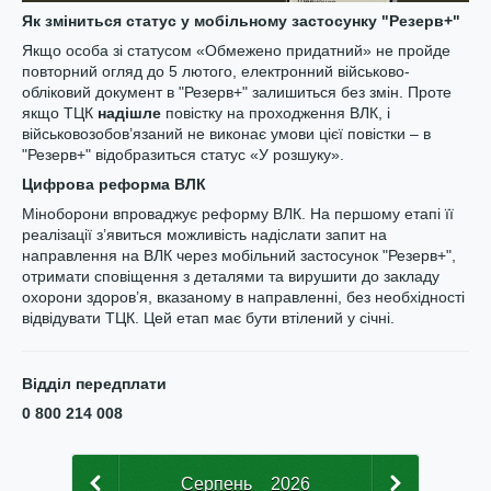
Як зміниться статус у мобільному застосунку "Резерв+"
Якщо особа зі статусом «Обмежено придатний» не пройде
повторний огляд до 5 лютого, електронний військово-
обліковий документ в "Резерв+" залишиться без змін. Проте
якщо ТЦК
надішле
повістку на проходження ВЛК, і
військовозобов’язаний не виконає умови цієї повістки – в
"Резерв+" відобразиться статус «У розшуку».
Цифрова реформа ВЛК
Міноборони впроваджує реформу ВЛК. На першому етапі її
реалізації з’явиться можливість надіслати запит на
направлення на ВЛК через мобільний застосунок "Резерв+",
отримати сповіщення з деталями та вирушити до закладу
охорони здоров’я, вказаному в направленні, без необхідності
відвідувати ТЦК. Цей етап має бути втілений у січні.
Відділ передплати
0 800 214 008
Серпень
2026