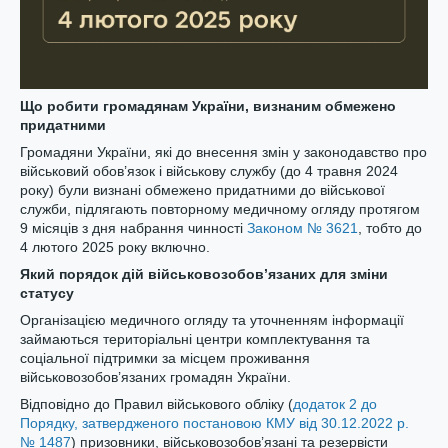
Що робити громадянам України, визнаним обмежено
придатними
Громадяни України, які до внесення змін у законодавство про
військовий обов’язок і військову службу (до 4 травня 2024
року) були визнані обмежено придатними до військової
служби, підлягають повторному медичному огляду протягом
9 місяців з дня набрання чинності
Законом № 3621
, тобто до
4 лютого 2025 року включно.
Який порядок дій військовозобов’язаних для зміни
статусу
Організацією медичного огляду та уточненням інформації
займаються територіальні центри комплектування та
соціальної підтримки за місцем проживання
військовозобов’язаних громадян України.
Відповідно до Правил військового обліку (
додаток 2 до
Порядку, затвердженого постановою КМУ від 30.12.2022 р.
№ 1487
) призовники, військовозобов’язані та резервісти