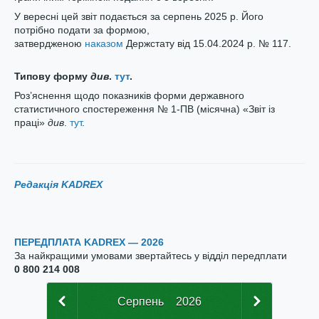
У вересні цей звіт подається за серпень 2025 р. Його
потрібно подати за формою,
затвердженою
наказом
Держстату від 15.04.2024 р. № 117.
Типову форму
див
.
тут
.
Роз’яснення щодо показників форми державного
статистичного спостереження № 1-ПВ (місячна) «Звіт із
праці»
див
.
тут
.
Редакція KADREX
ПЕРЕДПЛАТА KADREX — 2026
За найкращими умовами звертайтесь у відділ передплати
0 800 214 008
Серпень
2026