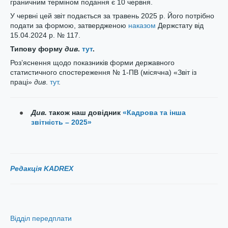
граничним терміном подання є 10 червня.
У червні цей звіт подається за травень 2025 р. Його потрібно
подати за формою, затвердженою
наказом
Держстату від
15.04.2024 р. № 117.
Типову форму
див
.
тут
.
Роз’яснення щодо показників форми державного
статистичного спостереження № 1-ПВ (місячна) «Звіт із
праці»
див
.
тут
.
Див.
також наш довідник
«Кадрова та інша
звітність – 2025»
Редакція KADREX
Відділ передплати