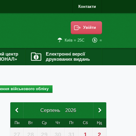
Контакти
Увійти
=
Київ = 25С
ий центр
Електронні версії
ІОНАЛ»
друкованих видань
дення військового обліку
Серпень
2026
Пн
Вт
Ср
Чт
Пт
Сб
Нд
27
28
29
30
31
1
2