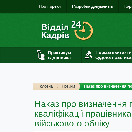
Про портал
Розробка документів
Кор
Нормативні акти
Практикум
судова практика
кадровика
Головна
Новини
Наказ про визначення по
Наказ про визначення 
кваліфікації працівник
військового обліку