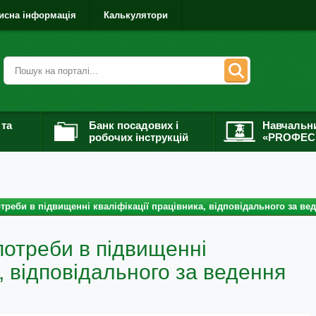
исна інформація
Калькулятори
 та
Банк посадових і
Навчальн
робочих інструкцій
«PROФЕС
треби в підвищенні кваліфікації працівника, відповідального за ве
потреби в підвищенні
а, відповідального за ведення